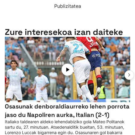
Publizitatea
Zure interesekoa izan daiteke
Osasunak denboraldiaurreko lehen porrota
jaso du Napoliren aurka, Italian (2-1)
Italiako taldearen aldeko lehendabiziko gola Mateo Politanok
sartu du, 27. minutuan. Atsedenalditik bueltan, 53. minutuan,
Lorenzo Luccak bigarrena egin du. Osasunaren gol bakarra