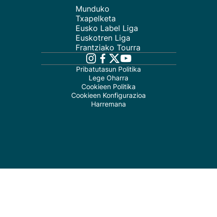
Munduko
Txapelketa
Eusko Label Liga
Euskotren Liga
Frantziako Tourra
Pribatutasun Politika
Lege Oharra
Cookieen Politika
Cookieen Konfigurazioa
Harremana