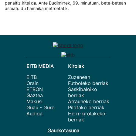
penaltiz iritsi da. Ante Budimirrek, 69. minutuan, bete-betean
asmatu du hamaika metroetatik.
EITB MEDIA
Kirolak
EITB
Zuzenean
Orain
Futboleko berriak
ETBON
Saskibaloiko
Gaztea
berriak
Makusi
Arrauneko berriak
Guau - Gure
Pilotako berriak
Audioa
Herri-kirolakeko
berriak
Gaurkotasuna