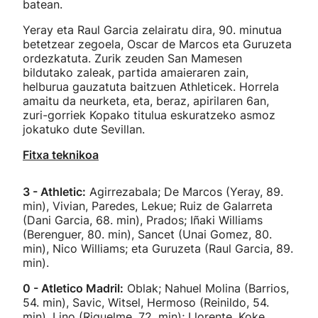
batean.
Yeray eta Raul Garcia zelairatu dira, 90. minutua
betetzear zegoela, Oscar de Marcos eta Guruzeta
ordezkatuta. Zurik zeuden San Mamesen
bildutako zaleak, partida amaieraren zain,
helburua gauzatuta baitzuen Athleticek. Horrela
amaitu da neurketa, eta, beraz, apirilaren 6an,
zuri-gorriek Kopako titulua eskuratzeko asmoz
jokatuko dute Sevillan.
Fitxa teknikoa
3 - Athletic:
Agirrezabala; De Marcos (Yeray, 89.
min), Vivian, Paredes, Lekue; Ruiz de Galarreta
(Dani Garcia, 68. min), Prados; Iñaki Williams
(Berenguer, 80. min), Sancet (Unai Gomez, 80.
min), Nico Williams; eta Guruzeta (Raul Garcia, 89.
min).
0 - Atletico Madril:
Oblak; Nahuel Molina (Barrios,
54. min), Savic, Witsel, Hermoso (Reinildo, 54.
min), Lino (Riquelme, 72. min); Llorente, Koke