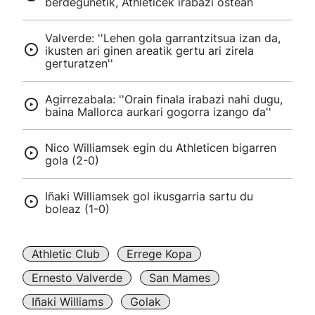
berdegunetik, Athleticek irabazi ostean
Valverde: ''Lehen gola garrantzitsua izan da,
ikusten ari ginen areatik gertu ari zirela
gerturatzen''
Agirrezabala: ''Orain finala irabazi nahi dugu,
baina Mallorca aurkari gogorra izango da''
Nico Williamsek egin du Athleticen bigarren
gola (2-0)
Iñaki Williamsek gol ikusgarria sartu du
boleaz (1-0)
Athletic Club
Errege Kopa
Ernesto Valverde
San Mames
Iñaki Williams
Golak