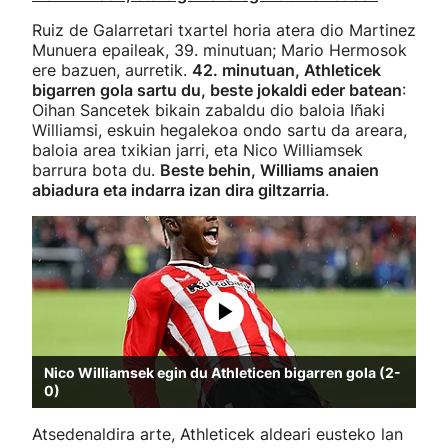
Ruiz de Galarretari txartel horia atera dio Martinez
Munuera epaileak, 39. minutuan; Mario Hermosok
ere bazuen, aurretik.
42. minutuan, Athleticek
bigarren gola sartu du, beste jokaldi eder batean
:
Oihan Sancetek bikain zabaldu dio baloia Iñaki
Williamsi, eskuin hegalekoa ondo sartu da areara,
baloia area txikian jarri, eta Nico Williamsek
barrura bota du.
Beste behin, Williams anaien
abiadura eta indarra izan dira giltzarria
.
Nico Williamsek egin du Athleticen bigarren gola (2-
0)
Atsedenaldira arte, Athleticek aldeari eusteko lan