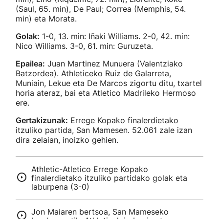
(Saul, 65. min), De Paul; Correa (Memphis, 54.
min) eta Morata.
Golak:
1-0, 13. min: Iñaki Williams. 2-0, 42. min:
Nico Williams. 3-0, 61. min: Guruzeta.
Epailea:
Juan Martinez Munuera (Valentziako
Batzordea). Athleticeko Ruiz de Galarreta,
Muniain, Lekue eta De Marcos zigortu ditu, txartel
horia ateraz, bai eta Atletico Madrileko Hermoso
ere.
Gertakizunak:
Errege Kopako finalerdietako
itzuliko partida, San Mamesen. 52.061 zale izan
dira zelaian, inoizko gehien.
Athletic-Atletico Errege Kopako
finalerdietako itzuliko partidako golak eta
laburpena (3-0)
Jon Maiaren bertsoa, San Mameseko