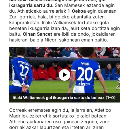
ikaragarria sartu du
. San Mamesek eztanda egin
du, Athleticeko aurrelariak
1-0ekoa
egin duenean.
Zuri-gorriek, hala, bi goleko abantaila zuten,
kanporaketan. Iñaki Williamsek lortutako gola
benetan ikusgarria izan da, jaurtiketa bortitza egin
baitu.
Oihan Sancet
ere ibili da ondo, jokaldiaren
hasieran, baloia Nicori sakonean eman baitio.
Iñaki Williamsek gol ikusgarria sartu du boleaz (1-0)
Correak errematea egin du, ia jarraian, Atletico
Madrilek ezkerretik sortutako jokaldi batean.
Athletic aurkariaren oso gainean zegoen, zuri-
gorriak azkar lapurtzen eta irteten ari ziren