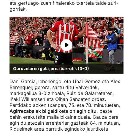
eta gertuago zuen finalerako txartela talde zuri-
gorriak.
Guruzetaren gola, area barrutik (3-0)
Dani Garcia, lehenengo, eta Unai Gomez eta Alex
Berenguer, gerora, sartu ditu Valverdek,
markagailua 3-0 zihoala, Ruiz de Galarretaren,
Iñaki Williamsen eta Oihan Sanceten ordez.
Partidako azken txanpan, 75. eta 78. minutuetan,
Agirrezabalak bi geldiketa on egin ditu,
beste
behin erakutsita maila bikaina duela. Gauza bera
egin du atezain errenteriar gazteak 84. minutuan,
Riquelmek area barrutik egindako jaurtiketa