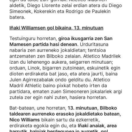
aldetik, Diego Llorente zelai erdian atera du Diego
Simeonek, Kokerekin eta Rodrigo de Paulekin
batera.
Iñaki Williamsen gol bikaina, 13. minutuan
Testuinguru horretan,
giroa ikusgarria zen San
Mamesen partida hasi denean
. Urduritasuna
nabaria zen aurreneko jokaldietan; tentsioa
antzematen zen Bilboko zelaian. Atletico Madrilek
izan du lehenengo aukera, seigarren minutuan;
orduan, Linok, bigarren zutoinean, eskuinetik egin
dioten erdiraketa bat jaso, eta atera jaurti, baina
Julen Agirrezabalak ondo gelditu du. Atletico
Madril Athletic baino pixkat hobeto irten da
partidara, ematen zuen Simeoneren jokalariek argi
zutela zer egin nahi zuten, hasiera horretan.
Bat-batean, une horretan,
13. minutuan, Bilboko
taldearen aurreneko erasoko jokaldietako batean,
Nico Williams
bikain sartu da ezkerretik,
erdiraketa egokia egin du, eta
Iñaki anaiak, area
barrutik, baloiak berdegunea jo aurretik, gol