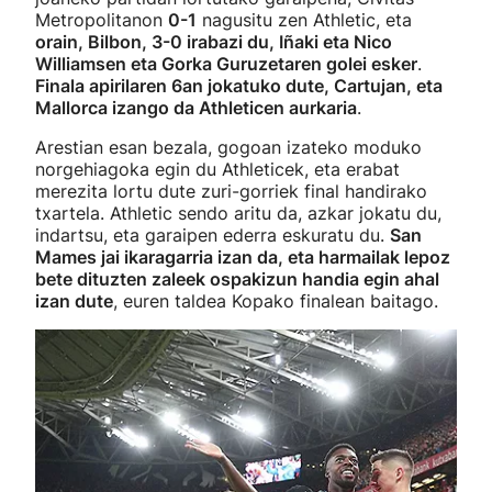
Metropolitanon
0-1
nagusitu zen Athletic, eta
orain, Bilbon, 3-0 irabazi du, Iñaki eta Nico
Williamsen eta Gorka Guruzetaren golei esker
.
Finala apirilaren 6an jokatuko dute, Cartujan, eta
Mallorca izango da Athleticen aurkaria
.
Arestian esan bezala, gogoan izateko moduko
norgehiagoka egin du Athleticek, eta erabat
merezita lortu dute zuri-gorriek final handirako
txartela. Athletic sendo aritu da, azkar jokatu du,
indartsu, eta garaipen ederra eskuratu du.
San
Mames jai ikaragarria izan da, eta harmailak lepoz
bete dituzten zaleek ospakizun handia egin ahal
izan dute
, euren taldea Kopako finalean baitago.