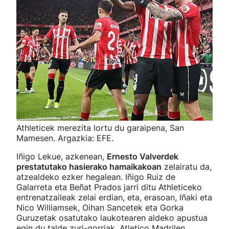
Athleticek merezita lortu du garaipena, San
Mamesen. Argazkia: EFE.
Iñigo Lekue, azkenean,
Ernesto Valverdek
prestatutako hasierako hamaikakoan
zelairatu da,
atzealdeko ezker hegalean. Iñigo Ruiz de
Galarreta eta Beñat Prados jarri ditu Athleticeko
entrenatzaileak zelai erdian, eta, erasoan, Iñaki eta
Nico Williamsek, Oihan Sancetek eta Gorka
Guruzetak osatutako laukotearen aldeko apustua
egin du talde zuri-gorriak. Atletico Madrilen