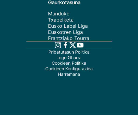
Gaurkotasuna
Munduko
Txapelketa
Eusko Label Liga
Euskotren Liga
Frantziako Tourra
Pribatutasun Politika
Lege Oharra
Cookieen Politika
Cookieen Konfigurazioa
Harremana