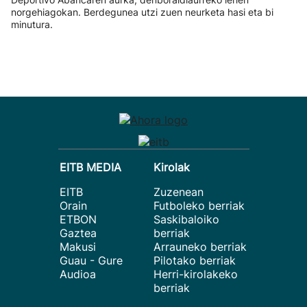
norgehiagokan. Berdegunea utzi zuen neurketa hasi eta bi
minutura.
EITB MEDIA
Kirolak
EITB
Zuzenean
Orain
Futboleko berriak
ETBON
Saskibaloiko
Gaztea
berriak
Makusi
Arrauneko berriak
Guau - Gure
Pilotako berriak
Audioa
Herri-kirolakeko
berriak