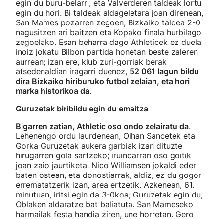
egin du buru-belarri, eta Valverderen taldeak lortu
egin du hori. Bi taldeak aldageletara joan direnean,
San Mames pozarren zegoen, Bizkaiko taldea 2-0
nagusitzen ari baitzen eta Kopako finala hurbilago
zegoelako. Esan beharra dago Athleticek ez duela
inoiz jokatu Bilbon partida honetan beste zaleren
aurrean; izan ere, klub zuri-gorriak berak
atsedenaldian iragarri duenez,
52 061 lagun bildu
dira Bizkaiko hiriburuko futbol zelaian, eta hori
marka historikoa da
.
Guruzetak biribildu egin du emaitza
Bigarren zatian, Athletic oso ondo zelairatu da
.
Lehenengo ordu laurdenean, Oihan Sancetek eta
Gorka Guruzetak aukera garbiak izan dituzte
hirugarren gola sartzeko; iruindarrari oso goitik
joan zaio jaurtiketa, Nico Williamsen jokaldi eder
baten ostean, eta donostiarrak, aldiz, ez du gogor
errematatzerik izan, area ertzetik. Azkenean, 61.
minutuan, iritsi egin da 3-0koa; Guruzetak egin du,
Oblaken aldaratze bat baliatuta. San Mameseko
harmailak festa handia ziren, une horretan. Gero