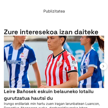
Publizitatea
Zure interesekoa izan daiteke
Leire Bañosek eskuin belauneko lotailu
gurutzatua hautsi du
Irungo erdilariak min hartu zuen iragan larunbatean Luancon,
Deportivo Abancaren aurka, denboraldiaurreko lehen