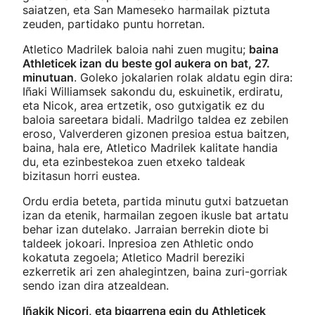
saiatzen, eta San Mameseko harmailak piztuta
zeuden, partidako puntu horretan.
Atletico Madrilek baloia nahi zuen mugitu;
baina
Athleticek izan du beste gol aukera on bat, 27.
minutuan
. Goleko jokalarien rolak aldatu egin dira:
Iñaki Williamsek sakondu du, eskuinetik, erdiratu,
eta Nicok, area ertzetik, oso gutxigatik ez du
baloia sareetara bidali. Madrilgo taldea ez zebilen
eroso, Valverderen gizonen presioa estua baitzen,
baina, hala ere, Atletico Madrilek kalitate handia
du, eta ezinbestekoa zuen etxeko taldeak
bizitasun horri eustea.
Ordu erdia beteta, partida minutu gutxi batzuetan
izan da etenik, harmailan zegoen ikusle bat artatu
behar izan dutelako. Jarraian berrekin diote bi
taldeek jokoari. Inpresioa zen Athletic ondo
kokatuta zegoela; Atletico Madril bereziki
ezkerretik ari zen ahalegintzen, baina zuri-gorriak
sendo izan dira atzealdean.
Iñakik Nicori, eta bigarrena egin du Athleticek