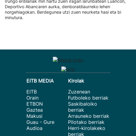
Irungo erdilariak min hartu zuen iragan larunbatean Luancon,
Deportivo Abancaren aurka, denboraldiaurreko lehen
norgehiagokan. Berdegunea utzi zuen neurketa hasi eta bi
minutura.
EITB MEDIA
Kirolak
EITB
Zuzenean
Orain
Futboleko berriak
ETBON
Saskibaloiko
Gaztea
berriak
Makusi
Arrauneko berriak
Guau - Gure
Pilotako berriak
Audioa
Herri-kirolakeko
berriak