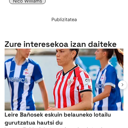
Nico Williams
Publizitatea
Zure interesekoa izan daiteke
Leire Bañosek eskuin belauneko lotailu
gurutzatua hautsi du