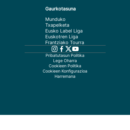
Gaurkotasuna
Munduko
Txapelketa
Eusko Label Liga
Euskotren Liga
Frantziako Tourra
Pribatutasun Politika
Lege Oharra
Cookieen Politika
Cookieen Konfigurazioa
Harremana