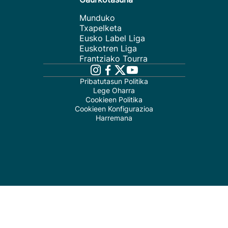
Munduko
Txapelketa
Eusko Label Liga
Euskotren Liga
Frantziako Tourra
Pribatutasun Politika
Lege Oharra
Cookieen Politika
Cookieen Konfigurazioa
Harremana