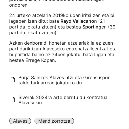
ondoren.
24 urteko atzelaria 2019ko udan iritsi zen eta bi
lagapen izan ditu: bata
Rayo Vallecano
n (21
partida jokatu zituen) eta bestea
Sporting
en (39
partida jokatu zituen).
Azken denboraldi honetan atzelariak ia ez zuen
partidarik izan Alaveseko entrenatzaileentzat eta
bi partida baino ez zituen jokatu, bata Ligan eta
bestea Errege Kopan.
Borja Sainzek Alaves utzi eta Girensuspor
talde turkiarrean jokatuko du
Siverak 2024ra arte berritu du kontratua
Alavesekin
Alaves
Mendizorrotza