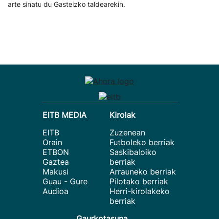
arte sinatu du Gasteizko taldearekin.
EITB MEDIA
Kirolak
EITB
Zuzenean
Orain
Futboleko berriak
ETBON
Saskibaloiko
Gaztea
berriak
Makusi
Arrauneko berriak
Guau - Gure
Pilotako berriak
Audioa
Herri-kirolakeko
berriak
Gaurkotasuna