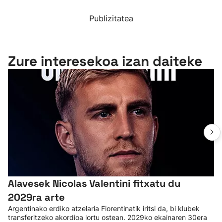
Publizitatea
Zure interesekoa izan daiteke
Alavesek Nicolas Valentini fitxatu du
2029ra arte
Argentinako erdiko atzelaria Fiorentinatik iritsi da, bi klubek
transferitzeko akordioa lortu ostean. 2029ko ekainaren 30era