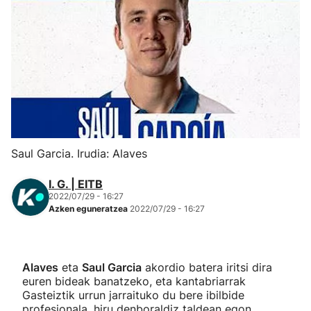
Herri-kirolak
Eskubaloia
Kirolak 360
Atletismoa
Saul Garcia. Irudia: Alaves
Mendi-lasterketak
I. G. | EITB
2022/07/29 - 16:27
Azken eguneratzea
2022/07/29 - 16:27
Kirol gehiago
"Helmuga"
Alaves
eta
Saul Garcia
akordio batera iritsi dira
euren bideak banatzeko, eta kantabriarrak
Gasteiztik urrun jarraituko du bere ibilbide
profesionala, hiru denboraldiz taldean egon