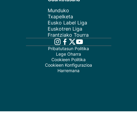
Munduko
Txapelketa
Eusko Label Liga
Euskotren Liga
Frantziako Tourra
Pribatutasun Politika
Lege Oharra
Cookieen Politika
Cookieen Konfigurazioa
Harremana