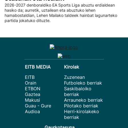
2026-2027 denboraldiko EA Sports Liga abuztu erdialdean
hasiko da; aurretik, uztailean eta abuztuko lehen
hamabostaldian, Lehen Mailako taldeek hainbat lagunarteko
partida jokatuko dituzte.
EITB MEDIA
Kirolak
EITB
Zuzenean
Orain
Futboleko berriak
ETBON
Saskibaloiko
Gaztea
berriak
Makusi
Arrauneko berriak
Guau - Gure
Pilotako berriak
Audioa
Herri-kirolakeko
berriak
Gaurkotasuna