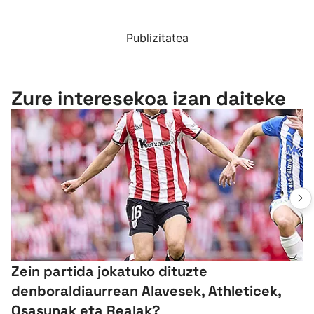
Publizitatea
Zure interesekoa izan daiteke
Zein partida jokatuko dituzte
denboraldiaurrean Alavesek, Athleticek,
Osasunak eta Realak?