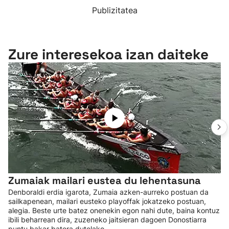
Publizitatea
Zure interesekoa izan daiteke
Zumaiak mailari eustea du lehentasuna
Denboraldi erdia igarota, Zumaia azken-aurreko postuan da
sailkapenean, mailari eusteko playoffak jokatzeko postuan,
alegia. Beste urte batez onenekin egon nahi dute, baina kontuz
ibili beharrean dira, zuzeneko jaitsieran dagoen Donostiarra
puntu bakar batera dutelako.