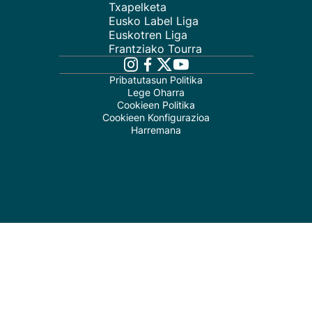
Txapelketa
Eusko Label Liga
Euskotren Liga
Frantziako Tourra
Pribatutasun Politika
Lege Oharra
Cookieen Politika
Cookieen Konfigurazioa
Harremana