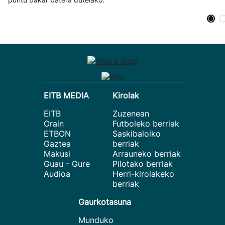
EITB MEDIA
Kirolak
EITB
Zuzenean
Orain
Futboleko berriak
ETBON
Saskibaloiko
Gaztea
berriak
Makusi
Arrauneko berriak
Guau - Gure
Pilotako berriak
Audioa
Herri-kirolakeko
berriak
Gaurkotasuna
Munduko