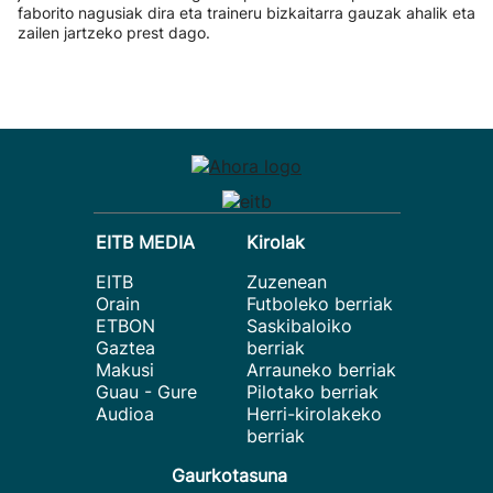
faborito nagusiak dira eta traineru bizkaitarra gauzak ahalik eta
zailen jartzeko prest dago.
EITB MEDIA
Kirolak
EITB
Zuzenean
Orain
Futboleko berriak
ETBON
Saskibaloiko
Gaztea
berriak
Makusi
Arrauneko berriak
Guau - Gure
Pilotako berriak
Audioa
Herri-kirolakeko
berriak
Gaurkotasuna