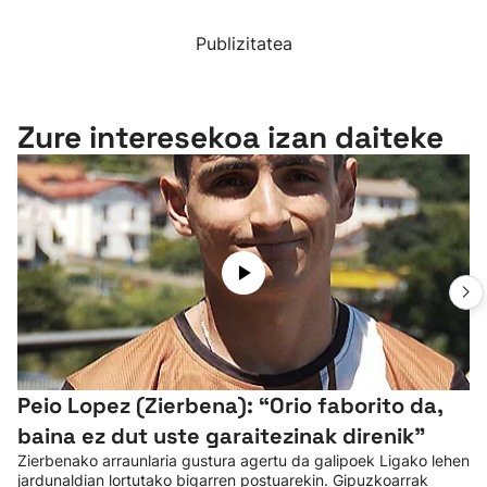
Publizitatea
Zure interesekoa izan daiteke
Peio Lopez (Zierbena): “Orio faborito da,
baina ez dut uste garaitezinak direnik"
Zierbenako arraunlaria gustura agertu da galipoek Ligako lehen
jardunaldian lortutako bigarren postuarekin. Gipuzkoarrak