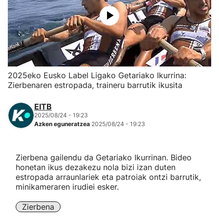
Herri-kirolak
Eskubaloia
Kirolak 360
2025eko Eusko Label Ligako Getariako Ikurrina:
Zierbenaren estropada, traineru barrutik ikusita
Atletismoa
EITB
2025/08/24 - 19:23
Mendi-lasterketak
Azken eguneratzea
2025/08/24 - 19:23
Kirol gehiago
Zierbena gailendu da Getariako Ikurrinan. Bideo
honetan ikus dezakezu nola bizi izan duten
"Helmuga"
estropada arraunlariek eta patroiak ontzi barrutik,
minikameraren irudiei esker.
Zierbena