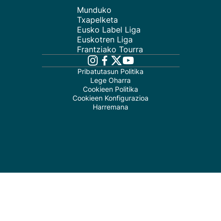
Munduko
Txapelketa
Eusko Label Liga
Euskotren Liga
Frantziako Tourra
Pribatutasun Politika
Lege Oharra
Cookieen Politika
Cookieen Konfigurazioa
Harremana