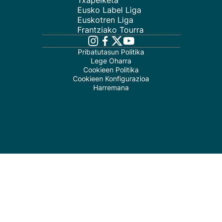
Txapelketa
Eusko Label Liga
Euskotren Liga
Frantziako Tourra
Pribatutasun Politika
Lege Oharra
Cookieen Politika
Cookieen Konfigurazioa
Harremana