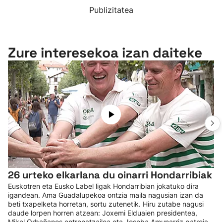
Publizitatea
Zure interesekoa izan daiteke
26 urteko elkarlana du oinarri Hondarribiak
Euskotren eta Eusko Label ligak Hondarribian jokatuko dira
igandean. Ama Guadalupekoa ontzia maila nagusian izan da
beti txapelketa horretan, sortu zutenetik. Hiru zutabe nagusi
daude lorpen horren atzean: Joxemi Elduaien presidentea,
Mikel Orbañanos entrenatzailea eta Joseba Amunarriz patroia.