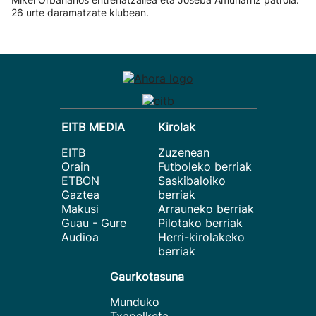
26 urte daramatzate klubean.
EITB MEDIA
Kirolak
EITB
Zuzenean
Orain
Futboleko berriak
ETBON
Saskibaloiko
Gaztea
berriak
Makusi
Arrauneko berriak
Guau - Gure
Pilotako berriak
Audioa
Herri-kirolakeko
berriak
Gaurkotasuna
Munduko