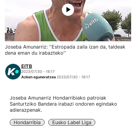
Herri-kirolak
Eskubaloia
Kirolak 360
Joseba Amunarriz: ''Estropada zaila izan da, taldeak
dena eman du irabazteko''
Atletismoa
EITB
2023/07/30 - 16:17
Mendi-lasterketak
Azken eguneratzea
2023/07/30 - 16:17
Kirol gehiago
Joseba Amunarriz Hondarribiako patroiak
Santurtziko Bandera irabazi ondoren egindako
"Helmuga"
adierazpenak.
Hondarribia
Eusko Label Liga