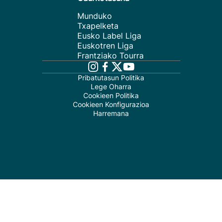
Munduko
Txapelketa
Eusko Label Liga
Euskotren Liga
Frantziako Tourra
Pribatutasun Politika
Lege Oharra
Cookieen Politika
Cookieen Konfigurazioa
Harremana