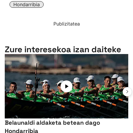
Hondarribia
Publizitatea
Zure interesekoa izan daiteke
Belaunaldi aldaketa betean dago
Hondarribia