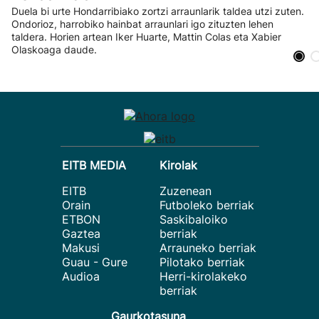
Duela bi urte Hondarribiako zortzi arraunlarik taldea utzi zuten.
Ondorioz, harrobiko hainbat arraunlari igo zituzten lehen
taldera. Horien artean Iker Huarte, Mattin Colas eta Xabier
Olaskoaga daude.
EITB MEDIA
Kirolak
EITB
Zuzenean
Orain
Futboleko berriak
ETBON
Saskibaloiko
Gaztea
berriak
Makusi
Arrauneko berriak
Guau - Gure
Pilotako berriak
Audioa
Herri-kirolakeko
berriak
Gaurkotasuna