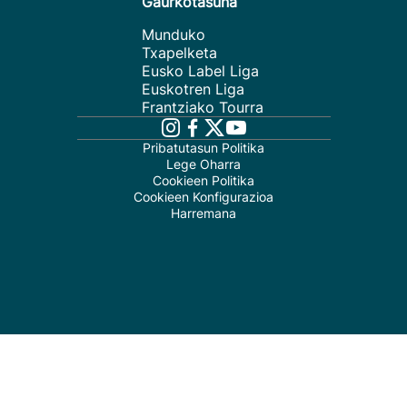
Gaurkotasuna
Munduko
Txapelketa
Eusko Label Liga
Euskotren Liga
Frantziako Tourra
Pribatutasun Politika
Lege Oharra
Cookieen Politika
Cookieen Konfigurazioa
Harremana