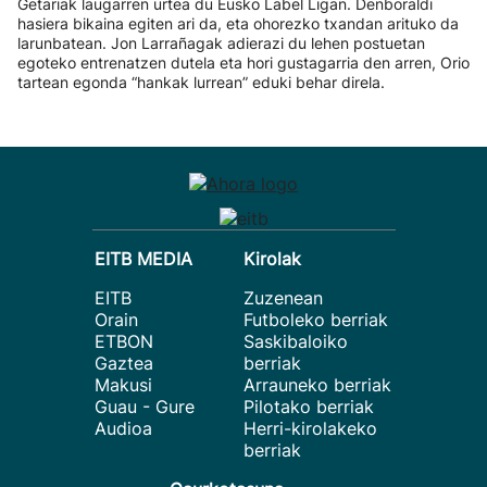
Getariak laugarren urtea du Eusko Label Ligan. Denboraldi
hasiera bikaina egiten ari da, eta ohorezko txandan arituko da
larunbatean. Jon Larrañagak adierazi du lehen postuetan
egoteko entrenatzen dutela eta hori gustagarria den arren, Orio
tartean egonda “hankak lurrean” eduki behar direla.
EITB MEDIA
Kirolak
EITB
Zuzenean
Orain
Futboleko berriak
ETBON
Saskibaloiko
Gaztea
berriak
Makusi
Arrauneko berriak
Guau - Gure
Pilotako berriak
Audioa
Herri-kirolakeko
berriak