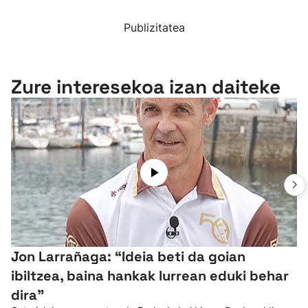
Publizitatea
Zure interesekoa izan daiteke
Jon Larrañaga: “Ideia beti da goian
ibiltzea, baina hankak lurrean eduki behar
dira”