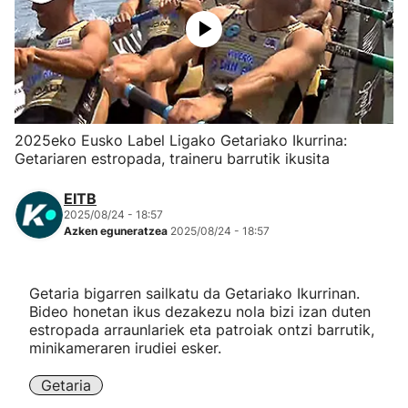
Herri-kirolak
Eskubaloia
Kirolak 360
2025eko Eusko Label Ligako Getariako Ikurrina:
Getariaren estropada, traineru barrutik ikusita
Atletismoa
EITB
2025/08/24 - 18:57
Mendi-lasterketak
Azken eguneratzea
2025/08/24 - 18:57
Kirol gehiago
Getaria bigarren sailkatu da Getariako Ikurrinan.
Bideo honetan ikus dezakezu nola bizi izan duten
"Helmuga"
estropada arraunlariek eta patroiak ontzi barrutik,
minikameraren irudiei esker.
Getaria