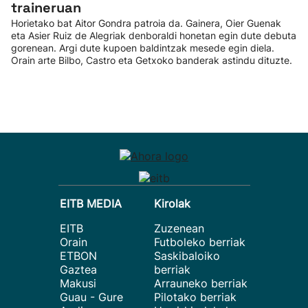
traineruan
Horietako bat Aitor Gondra patroia da. Gainera, Oier Guenak
eta Asier Ruiz de Alegriak denboraldi honetan egin dute debuta
gorenean. Argi dute kupoen baldintzak mesede egin diela.
Orain arte Bilbo, Castro eta Getxoko banderak astindu dituzte.
EITB MEDIA
Kirolak
EITB
Zuzenean
Orain
Futboleko berriak
ETBON
Saskibaloiko
Gaztea
berriak
Makusi
Arrauneko berriak
Guau - Gure
Pilotako berriak