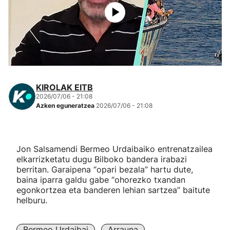
Herri-kirolak
Eskubaloia
Kirolak 360
KIROLAK EITB
2026/07/06 - 21:08
Atletismoa
Azken eguneratzea
2026/07/06 - 21:08
Mendi-lasterketak
Jon Salsamendi Bermeo Urdaibaiko entrenatzailea
Kirol gehiago
elkarrizketatu dugu Bilboko bandera irabazi
berritan. Garaipena “opari bezala” hartu dute,
baina iparra galdu gabe “ohorezko txandan
"Helmuga"
egonkortzea eta banderen lehian sartzea” baitute
helburu.
Bermeo Urdaibai
Arrauna