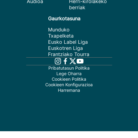
Audioa
Herri-kirolakeko
berriak
Gaurkotasuna
Munduko
Txapelketa
Eusko Label Liga
Euskotren Liga
Frantziako Tourra
Pribatutasun Politika
Lege Oharra
Cookieen Politika
Cookieen Konfigurazioa
Harremana