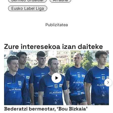
Eusko Label Liga
Publizitatea
Zure interesekoa izan daiteke
Bederatzi bermeotar, ‘Bou Bizkaia'