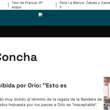
Tour de Francia: 9ª
Feria La Blanca: Zabala y Zabal
|
|
etapa
II
ri-
Balonmano
Kirolak
Atletismo
Carreras
Más
olak
360
de
deporte
Equipos
montaña
kolaritza
Competiciones
En
ri-
directo
Concha
otzea
Vídeos
ol Herri
por
atira
deporte
ibida por Orio: ''Esto es
ado muy dolido al término de la regata de la Bandera de
os impuesta por los jueces a Orio es "inaceptable".