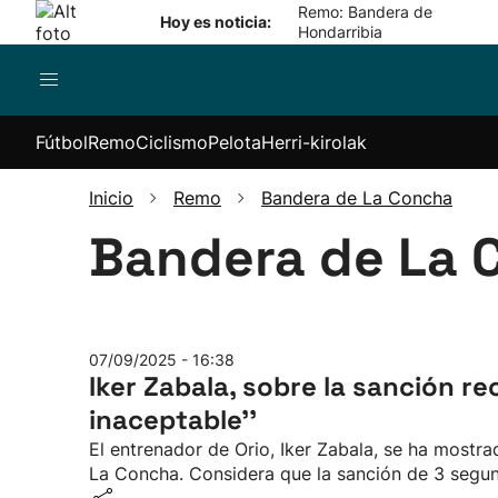
Remo: Bandera de
Hoy es noticia:
Hondarribia
Pelota
Remo
Baloncesto
Ciclismo
Her
Fútbol
Remo
Ciclismo
Pelota
Herri-kirolak
kir
os
Pelota a
Euskotren
Equipos
Itzulia
ticiones
mano
Liga
Competiciones
Basque
Aiz
Inicio
Remo
Bandera de La Concha
Cesta
Eusko Label
Country
Har
Bandera de La 
punta
Liga
Itzulia
jas
Remonte
Bandera de La
Women
Kir
Pala
Concha
Giro de
Sok
Campeonato
Italia
de Euskadi
Tour de
07/09/2025 - 16:38
Otras
Francia
Iker Zabala, sobre la sanción rec
competiciones
2026
Vuelta a
inaceptable''
España
El entrenador de Orio, Iker Zabala, se ha mostr
Otras
La Concha. Considera que la sanción de 3 segund
carreras