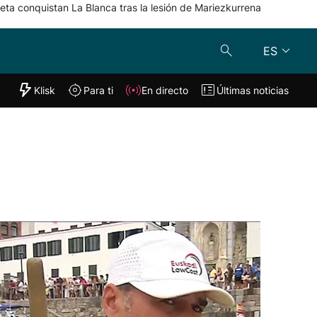
eta conquistan La Blanca tras la lesión de Mariezkurrena
ES
"Helmuga"
Klisk
Para ti
En directo
Últimas noticias
Klisk
En directo
s
Para ti
Lo último