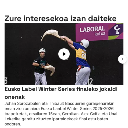
Zure interesekoa izan daiteke
Eusko Label Winter Series finaleko jokaldi
onenak
Johan Sorozabalen eta Thibault Basqueren garaipenarekin
eman zion amaiera Eusko Lanbel Winter Series 2025-2026
txapelketak, otsailaren 15ean, Gernikan. Alex Goitia eta Unai
Lekerika garaitu zituzten iparraldekoek final estu baten
ondoren.