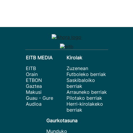
EITB MEDIA
Kirolak
EITB
Zuzenean
Orain
Futboleko berriak
ETBON
Saskibaloiko
Gaztea
berriak
Makusi
Arrauneko berriak
Guau - Gure
Pilotako berriak
Audioa
Herri-kirolakeko
berriak
Gaurkotasuna
Munduko