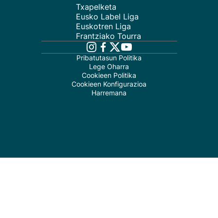
Txapelketa
Eusko Label Liga
Euskotren Liga
Frantziako Tourra
Pribatutasun Politika
Lege Oharra
Cookieen Politika
Cookieen Konfigurazioa
Harremana