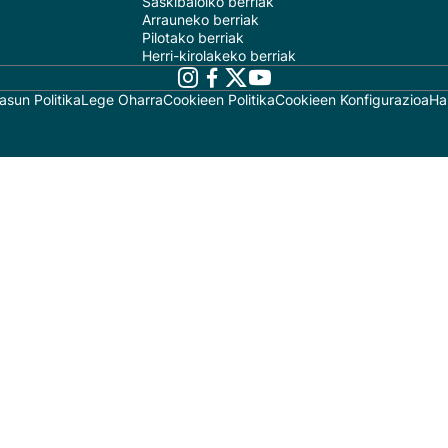
Saskibaloiko berriak
Arrauneko berriak
Pilotako berriak
Herri-kirolakeko berriak
asun Politika
Lege Oharra
Cookieen Politika
Cookieen Konfigurazioa
Ha