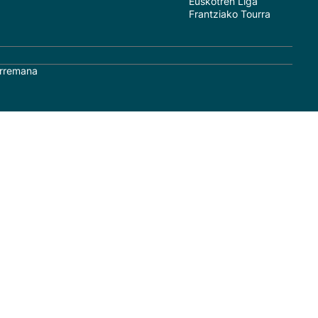
Euskotren Liga
Frantziako Tourra
rremana