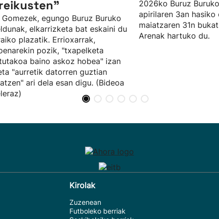
reikusten”
2026ko Buruz Buruko
apirilaren 3an hasiko 
o Gomezek, egungo Buruz Buruko
maiatzaren 31n bukat
ldunak, elkarrizketa bat eskaini du
Arenak hartuko du.
aiko plazatik. Errioxarrak,
penarekin pozik, "txapelketa
utakoa baino askoz hobea" izan
eta "aurretik datorren guztian
atzen" ari dela esan digu. (Bideoa
leraz)
Kirolak
Zuzenean
Futboleko berriak