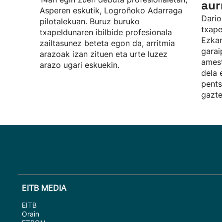
aur
Asperen eskutik, Logroñoko Adarraga
Dari
pilotalekuan. Buruz buruko
txape
txapeldunaren ibilbide profesionala
Ezkar
zailtasunez beteta egon da, arritmia
garai
arazoak izan zituen eta urte luzez
amest
arazo ugari eskuekin.
dela 
pents
gazte
EITB MEDIA
EITB
Orain