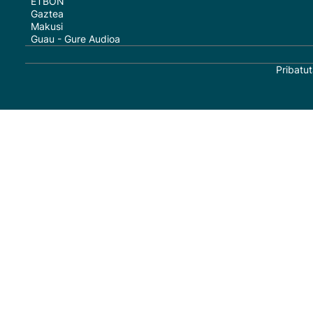
ETBON
Gaztea
Makusi
Guau - Gure Audioa
Pribatut