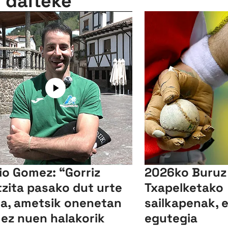
n daiteke
io Gomez: “Gorriz
2026ko Buruz
tzita pasako dut urte
Txapelketako
a, ametsik onenetan
sailkapenak, 
 ez nuen halakorik
egutegia