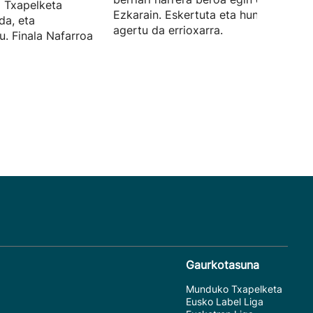
 Txapelketa
Ezkarain. Eskertuta eta hunkituta
da, eta
agertu da errioxarra.
u. Finala Nafarroa
Gaurkotasuna
Munduko Txapelketa
Eusko Label Liga