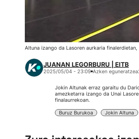
Altuna izango da Lasoren aurkaria finalerdietan,
JUANAN LEGORBURU | EITB
2025/05/04 - 23:09
Azken eguneratzea
Jokin Altunak erraz garaitu du Dari
amezketarra izango da Unai Lasore
finalaurrekoan.
Buruz Burukoa
Jokin Altuna