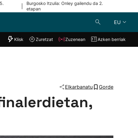
5.
Burgosko Itzulia: Onley gailendu da 2.
|
etapan
EU
"Helmuga"
Klisk
Zuretzat
Zuzenean
Azken berriak
Klisk
Zuzenean
o
Zuretzat
Azken berria
Elkarbanatu
Gorde
inalerdietan,