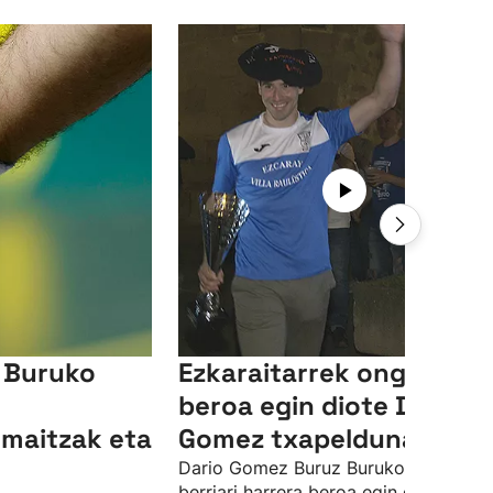
 Buruko
Ezkaraitarrek ongietorri
beroa egin diote Dario
emaitzak eta
Gomez txapeldunari
Dario Gomez Buruz Buruko txapeldun
berriari harrera beroa egin diote