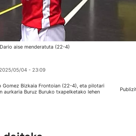
 Dario aise menderatuta (22-4)
2025/05/04 - 23:09
o Gomez Bizkaia Frontoian (22-4), eta pilotari
Publizi
n aurkaria Buruz Buruko txapelketako lehen