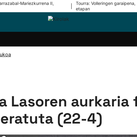
arrazabal-Mariezkurrena II,
Tourra: Volleringen garaipena, 
|
etapan
i-
Eskubaloia
Kirolak
Atletismoa
Mendi-
Kirol
lak
360
lasterketak
gehiag
Taldeak
olaritza
Lehiaketak
Zuzenean
rukoa
i-
Kirol-
tzea
bideoak
l Herri
tira
a Lasoren aurkaria f
eratuta (22-4)