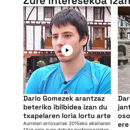
Zure interesekoa iza
Dario Gomezek arantzaz
Dar
beteriko ibilbidea izan du
jan
txapelaren loria lortu arte
oso
ere
Aurrelari errioxarrak 2015eko ekainaren
14an egin zuen debuta profesionaletan,