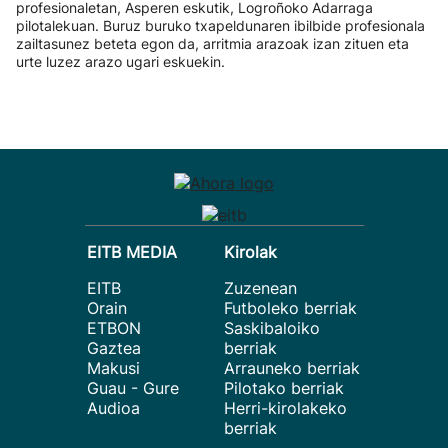
profesionaletan, Asperen eskutik, Logroñoko Adarraga
pilotalekuan. Buruz buruko txapeldunaren ibilbide profesionala
zailtasunez beteta egon da, arritmia arazoak izan zituen eta
urte luzez arazo ugari eskuekin.
EITB MEDIA
Kirolak
EITB
Zuzenean
Orain
Futboleko berriak
ETBON
Saskibaloiko
Gaztea
berriak
Makusi
Arrauneko berriak
Guau - Gure
Pilotako berriak
Audioa
Herri-kirolakeko
berriak