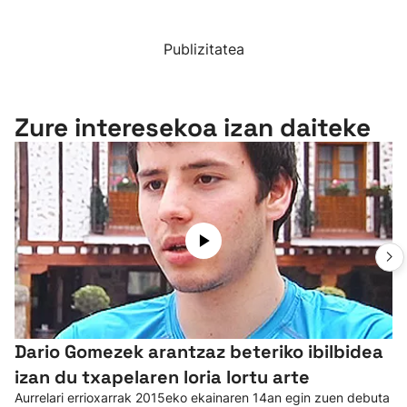
Publizitatea
Zure interesekoa izan daiteke
Dario Gomezek arantzaz beteriko ibilbidea
izan du txapelaren loria lortu arte
Aurrelari errioxarrak 2015eko ekainaren 14an egin zuen debuta