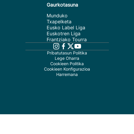
Gaurkotasuna
Munduko
Txapelketa
Eusko Label Liga
Euskotren Liga
Frantziako Tourra
Pribatutasun Politika
Lege Oharra
Cookieen Politika
Cookieen Konfigurazioa
Harremana