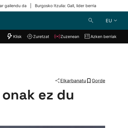
|
ar gailendu da
Burgosko Itzulia: Gall, lider berria
EU
"Helmuga"
Klisk
Zuretzat
Zuzenean
Azken berriak
Klisk
Zuzenean
o
Zuretzat
Azken berria
Elkarbanatu
Gorde
 onak ez du