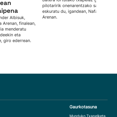
lean
pilotaririk onenarentzako saria ere
aipena
eskuratu du, igandean, Nafarroa
Arenan.
nder Albisuk,
a Arenan, finalean,
rdia menderatu
ideekin eta
, giro ederrean.
Gaurkotasuna
Munduko Txapelketa