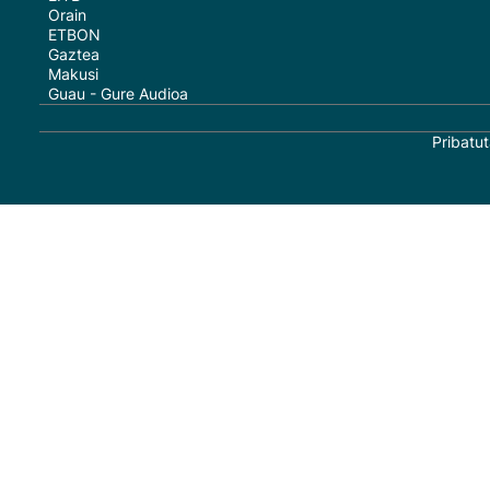
Orain
ETBON
Gaztea
Makusi
Guau - Gure Audioa
Pribatut