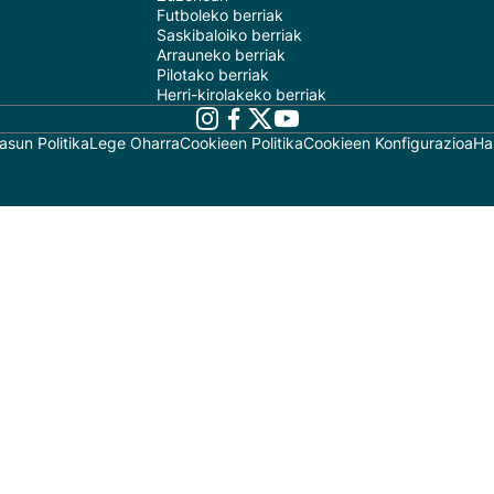
Futboleko berriak
Saskibaloiko berriak
Arrauneko berriak
Pilotako berriak
Herri-kirolakeko berriak
asun Politika
Lege Oharra
Cookieen Politika
Cookieen Konfigurazioa
Ha