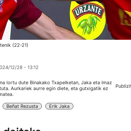
tenik (22-21)
024/12/28 - 13:12
ena lortu dute Binakako Txapelketan, Jaka eta Imaz
Publizi
ta. Aurkariek aurre egin diete, eta gutxigatik ez
ematea.
Beñat Rezusta
Erik Jaka