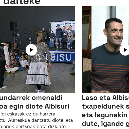
n daiteke
undarrek omenaldi
Laso eta Albi
oa egin diote Albisuri
txapeldunek 
eta lagunekin
ldi eskasak ez du harrera
tu. Aurreskua dantzatu diote, eta
dute, igande 
olariek bertsoak bota dizkiote.