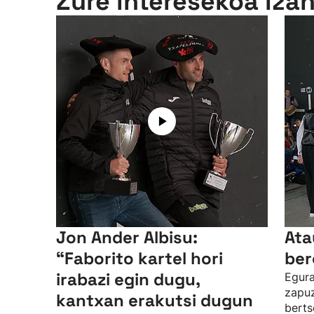
Zure interesekoa iza
Jon Ander Albisu:
Ata
“Faborito kartel hori
ber
irabazi egin dugu,
Egura
zapuz
kantxan erakutsi dugun
berts