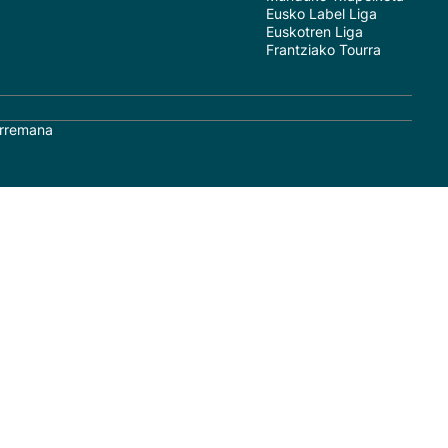
Eusko Label Liga
Euskotren Liga
Frantziako Tourra
rremana