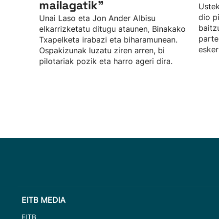
mailagatik”
Uste
dio p
Unai Laso eta Jon Ander Albisu
baitz
elkarrizketatu ditugu ataunen, Binakako
parte
Txapelketa irabazi eta biharamunean.
esker
Ospakizunak luzatu ziren arren, bi
pilotariak pozik eta harro ageri dira.
EITB MEDIA
EITB