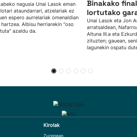
Binakako fina
kabeko nagusia Unai Lasok eman
ilotari ataundarrari, atzelariak ez
lortutako gar
uen espero aurrelariak omenaldian
Unai Lasok eta Jon A
 hartzea. Albisu herriarekin "oso
arratsaldean, Nafarro
tuta" azaldu da.
Altuna III.a eta Ezku
zituzten; gauean, sen
lagunekin ospatu dute
Kirolak
Zuzenean