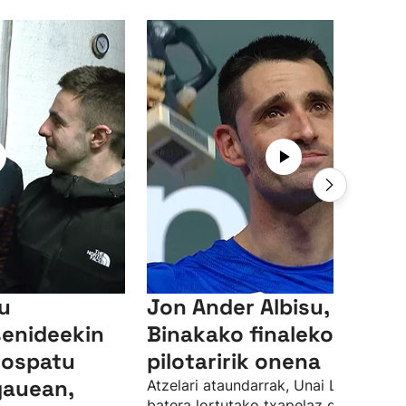
su
Jon Ander Albisu,
senideekin
Binakako finaleko
 ospatu
pilotaririk onena
gauean,
Atzelari ataundarrak, Unai Lasorekin
batera lortutako txapelaz gain, finale