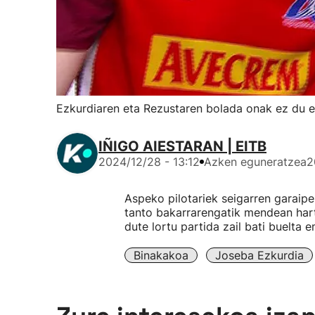
Ezkurdiaren eta Rezustaren bolada onak ez du e
IÑIGO AIESTARAN | EITB
2024/12/28 - 13:12
Azken eguneratzea
2
Aspeko pilotariek seigarren garaip
tanto bakarrarengatik mendean hartu
dute lortu partida zail bati buelta 
Binakakoa
Joseba Ezkurdia