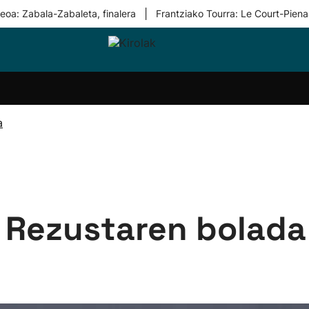
|
eoa: Zabala-Zabaleta, finalera
Frantziako Tourra: Le Court-Piena
i-
Eskubaloia
Kirolak
Atletismoa
Mendi-
Kirol
lak
360
lasterketak
gehiag
Taldeak
olaritza
Lehiaketak
Zuzenean
a
i-
Kirol-
tzea
bideoak
l Herri
tira
 Rezustaren bolada