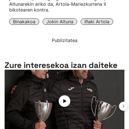
Altunarekin ariko da, Artola-Mariezkurrena II
bikotearen kontra.
Binakakoa
Jokin Altuna
Iñaki Artola
Publizitatea
Zure interesekoa izan daiteke