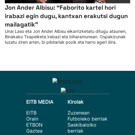
Jon Ander Albisu: “Faborito kartel hori
irabazi egin dugu, kantxan erakutsi dugun
mailagatik”
Unai Laso eta Jon Ander Albisu elkarrizketatu ditugu ataunen,
Binakako Txapelketa irabazi eta biharamunean. Ospakizunak
luzatu ziren arren, bi pilotariak pozik eta harro ageri dira.
EITB MEDIA
Kirolak
EITB
Zuzenean
Orain
Futboleko berriak
ETBON
Saskibaloiko
Gaztea
berriak