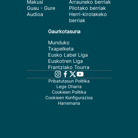
Makusi
Arrauneko berriak
Guau - Gure
Pilotako berriak
Audioa
Herri-kirolakeko
berriak
Gaurkotasuna
Munduko
Txapelketa
Eusko Label Liga
Euskotren Liga
Frantziako Tourra
Pribatutasun Politika
Lege Oharra
Cookieen Politika
Cookieen Konfigurazioa
Harremana