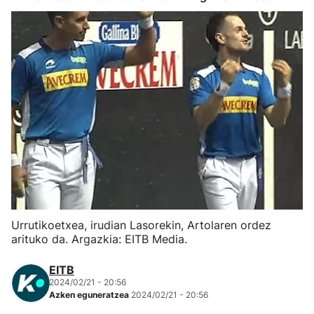
Herri-kirolak
Eskubaloia
Kirolak 360
Atletismoa
Mendi-lasterketak
Kirol gehiago
Urrutikoetxea, irudian Lasorekin, Artolaren ordez
arituko da. Argazkia: EITB Media.
"Helmuga"
EITB
2024/02/21 - 20:56
Azken eguneratzea
2024/02/21 - 20:56