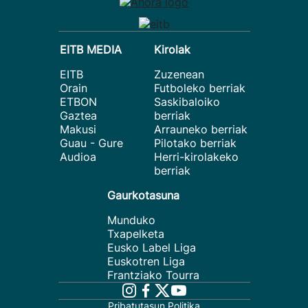
EITB MEDIA
Kirolak
EITB
Zuzenean
Orain
Futboleko berriak
ETBON
Saskibaloiko
Gaztea
berriak
Makusi
Arrauneko berriak
Guau - Gure
Pilotako berriak
Audioa
Herri-kirolakeko
berriak
Gaurkotasuna
Munduko
Txapelketa
Eusko Label Liga
Euskotren Liga
Frantziako Tourra
Pribatutasun Politika