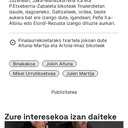
zuzenean; Jaka-Mariezkurrena II.a eta
P.Etxeberria-Zabaleta bikoteak finalerdietan
daude, dagoeneko. Galtzaileek, ordea, beste
aukera bat ere izango dute, igandean; Peña II.a-
Albisu edo Elordi-Rezusta izango dituzte aurkari.
Finalaurrekoetarako txartela jokoan dute
Altuna-Martija eta Artola-Imaz bikoteek
Binakakoa
Jokin Altuna
Mikel Urrutikoetxea
Julen Martija
Publizitatea
Zure interesekoa izan daiteke