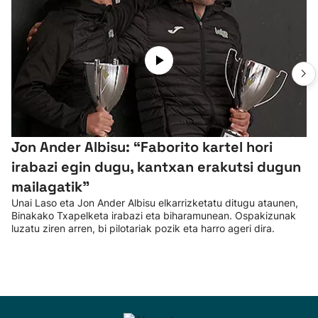
Jon Ander Albisu: “Faborito kartel hori
irabazi egin dugu, kantxan erakutsi dugun
mailagatik”
Unai Laso eta Jon Ander Albisu elkarrizketatu ditugu ataunen,
Binakako Txapelketa irabazi eta biharamunean. Ospakizunak
luzatu ziren arren, bi pilotariak pozik eta harro ageri dira.