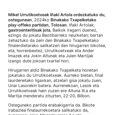
Mikel Urrutikoetxeak Iñaki Artola ordezkatuko du,
ostegunean
, 2024ko
Binakako Txapelketako
play-offeko partidan, Tolosan
. Iñaki Artolak,
gastroenteritisak jota
, Baikok iragarri duenez,
ezingo du jokatu Beotibarreko neurketan; bertan
zehaztuko da zein den Binakako Txapelketako
finalerdietarako sailkatzen den hirugarren bikotea,
eta, horrenbestez, Urrutikoetxeak eta Ander
Imazek eta Jokin Altunak eta Julen Martijak
izango dute jokoan txartel hori.
Hirugarren aldiz Binakako Txapelketa honetan
jokatuko du Urrutikoetxeak. Aurreko bietan, final
laurdenetako ligaxkan, atzelari gisa jokatu zuen,
Unai Lasorekin batera. Aurrenekoan, Lasok eta
Urrutikoetxeak hain zuzen ere Altuna III.a eta
Martija menderatu zituzten, 22-20, Bilbon.
Osteguneko partida erabakigarria da. Bikote
irabazlea finalaurrekoetara sailkatuko da,