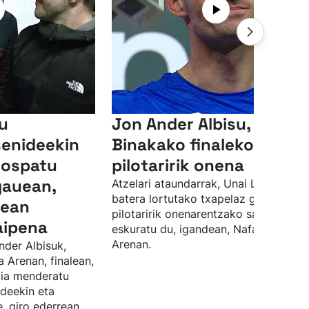
su
Jon Ander Albisu,
senideekin
Binakako finaleko
 ospatu
pilotaririk onena
gauean,
Atzelari ataundarrak, Unai Lasorekin
batera lortutako txapelaz gain, finale
lean
pilotaririk onenarentzako saria ere
aipena
eskuratu du, igandean, Nafarroa
Arenan.
nder Albisuk,
a Arenan, finalean,
rdia menderatu
ideekin eta
, giro ederrean.