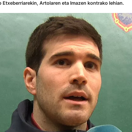
o Etxeberriarekin, Artolaren eta Imazen kontrako lehian.