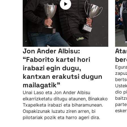
Jon Ander Albisu:
Ata
“Faborito kartel hori
ber
irabazi egin dugu,
Egura
zapuz
kantxan erakutsi dugun
berts
mailagatik”
Uste
dio p
Unai Laso eta Jon Ander Albisu
baitz
elkarrizketatu ditugu ataunen, Binakako
parte
Txapelketa irabazi eta biharamunean.
esker
Ospakizunak luzatu ziren arren, bi
pilotariak pozik eta harro ageri dira.