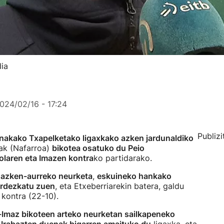
dia
024/02/16 - 17:24
Publizi
inakako Txapelketako ligaxkako azken jardunaldiko
oak (Nafarroa)
bikotea osatuko du Peio
olaren eta Imazen kontra
ko partidarako.
o azken-aurreko neurketa
,
eskuineko hankako
ordezkatu zuen
, eta Etxeberriarekin batera, galdu
 kontra (22-10).
a-Imaz bikoteen arteko neurketan sailkapeneko