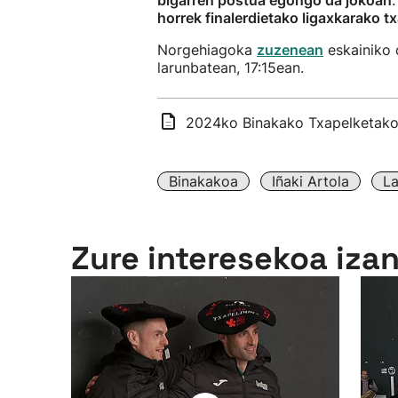
bigarren postua egongo da jokoan
horrek finalerdietako ligaxkarako t
Norgehiagoka
zuzenean
eskainiko 
larunbatean, 17:15ean.
2024ko Binakako Txapelketako 
Binakakoa
Iñaki Artola
La
Zure interesekoa iza