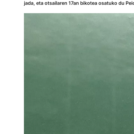
jada, eta otsailaren 17an bikotea osatuko du Pei