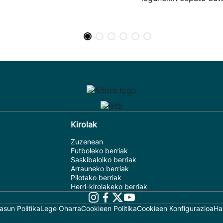
Kirolak
Zuzenean
Futboleko berriak
Saskibaloiko berriak
Arrauneko berriak
Pilotako berriak
Herri-kirolakeko berriak
asun Politika
Lege Oharra
Cookieen Politika
Cookieen Konfigurazioa
Ha