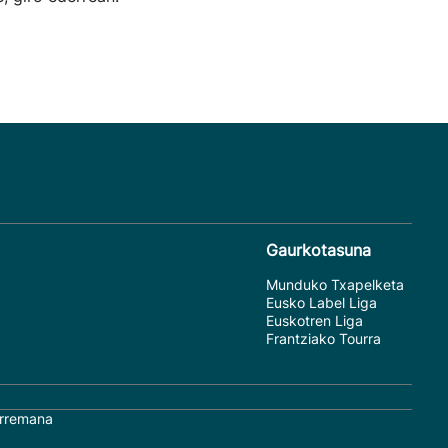
Gaurkotasuna
Munduko Txapelketa
Eusko Label Liga
Euskotren Liga
Frantziako Tourra
rremana