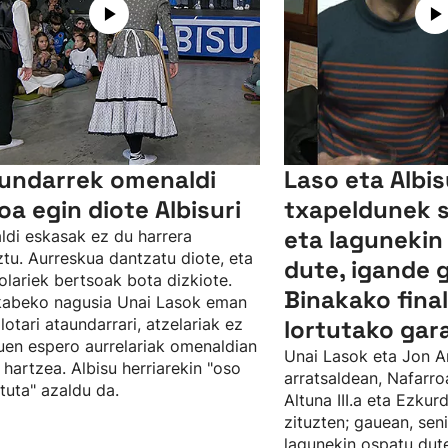
undarrek omenaldi
Laso eta Albi
oa egin diote Albisuri
txapeldunek 
eta lagunekin
ldi eskasak ez du harrera
tu. Aurreskua dantzatu diote, eta
dute, igande 
olariek bertsoak bota dizkiote.
Binakako fina
kabeko nagusia Unai Lasok eman
ilotari ataundarrari, atzelariak ez
lortutako gar
uen espero aurrelariak omenaldian
Unai Lasok eta Jon A
 hartzea. Albisu herriarekin "oso
arratsaldean, Nafarro
tuta" azaldu da.
Altuna III.a eta Ezku
zituzten; gauean, sen
lagunekin ospatu dute