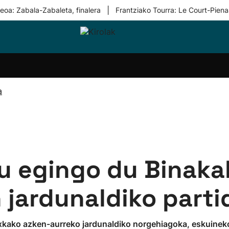
|
eoa: Zabala-Zabaleta, finalera
Frantziako Tourra: Le Court-Piena
i-
Eskubaloia
Kirolak
Atletismoa
Mendi-
Kirol
lak
360
lasterketak
gehiag
Taldeak
olaritza
Lehiaketak
Zuzenean
a
i-
Kirol-
tzea
bideoak
l Herri
tira
tu egingo du Binaka
 jardunaldiko parti
gaxkako azken-aurreko jardunaldiko norgehiagoka, eskuineko