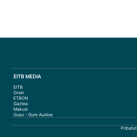
EITB MEDIA
EITB
Orain
ETBON
Gaztea
Makusi
Guau - Gure Audioa
Pribatut