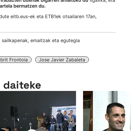
.
Irabazten duenak bigarren amaituko du
ligaxka, eta
xartela bermatzen du
.
dute eitb.eus-ek eta ETB1ek otsailaren 17an,
sailkapenak, emaitzak eta egutegia
brit Frontoia
Jose Javier Zabaleta
n daiteke