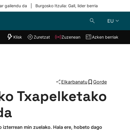
|
ar gailendu da
Burgosko Itzulia: Gall, lider berria
EU
"Helmuga"
Klisk
Zuretzat
Zuzenean
Azken berriak
Klisk
Zuzenean
o
Zuretzat
Azken berria
Elkarbanatu
Gorde
ko Txapelketako
da
 izterrean min zuelako. Hala ere, hobeto dago