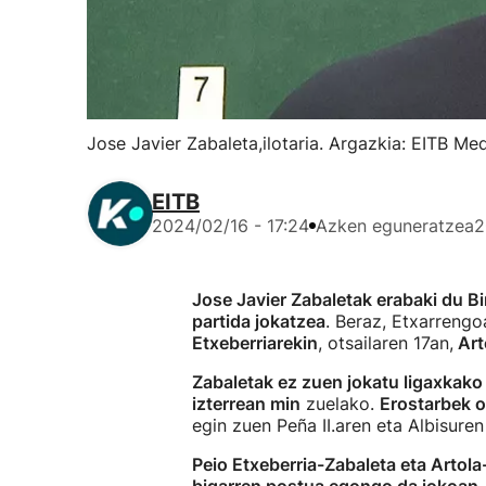
Jose Javier Zabaleta,ilotaria. Argazkia: EITB Me
EITB
2024/02/16 - 17:24
Azken eguneratzea
2
Jose Javier Zabaletak erabaki du B
partida jokatzea
. Beraz, Etxarreng
Etxeberriarekin
, otsailaren 17an,
Art
Zabaletak ez zuen jokatu ligaxkak
izterrean min
zuelako.
Erostarbek 
egin zuen Peña II.aren eta Albisuren
Peio Etxeberria-Zabaleta eta Artol