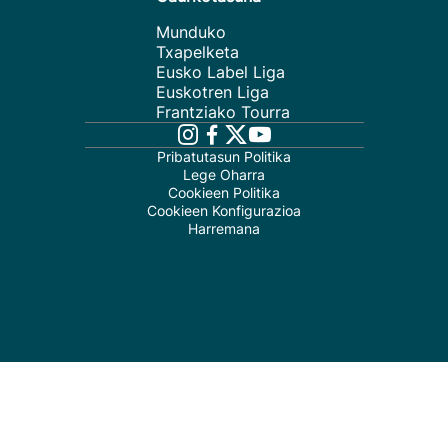
Munduko
Txapelketa
Eusko Label Liga
Euskotren Liga
Frantziako Tourra
Pribatutasun Politika
Lege Oharra
Cookieen Politika
Cookieen Konfigurazioa
Harremana