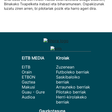
Binakako Txapelketa irabazi eta biharamunean. Ospakizunak
luzatu ziren arren, bi pilotariak pozik eta harro ageri dira.
EITB MEDIA
Kirolak
EITB
Zuzenean
Orain
Futboleko berriak
ETBON
Saskibaloiko
Gaztea
berriak
Makusi
Arrauneko berriak
Guau - Gure
Pilotako berriak
Audioa
Herri-kirolakeko
berriak
Gaurkotasuna