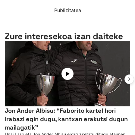
Publizitatea
Zure interesekoa izan daiteke
Jon Ander Albisu: “Faborito kartel hori
irabazi egin dugu, kantxan erakutsi dugun
mailagatik”
Unai Laso eta Jon Ander Albisu elkarrizketatu ditugu ataunen,