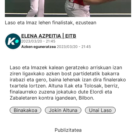
Herri-kirolak
Laso eta Imaz lehen finalistak, ezustean
Eskubaloia
ELENA AZPEITIA | EITB
2023/03/20 - 21:45
Kirolak 360
Azken eguneratzea
2023/03/20 - 21:45
Atletismoa
Laso eta Imazek kalean geratzeko arriskuan izan
ziren ligaxkako azken bost partidetatik bakarra
Mendi-lasterketak
irabazi eta gero, baina lehenak izan dira finalerako
txartela lortzen. Altuna II.ak eta Tolosak, berriz,
finalaurreko zuzena jokatuko dute Elordi eta
Kirol gehiago
Zabaletaren kontra igandean, Bilbon.
"Helmuga"
Binakakoa
Jokin Altuna
Unai Laso
Publizitatea