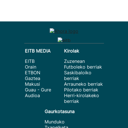
EITB MEDIA
Kirolak
EITB
Zuzenean
Orain
Futboleko berriak
ETBON
Saskibaloiko
Gaztea
berriak
Makusi
Arrauneko berriak
Guau - Gure
Pilotako berriak
Audioa
Herri-kirolakeko
berriak
Gaurkotasuna
Munduko
Txapelketa