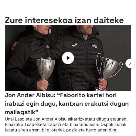
Zure interesekoa izan daiteke
Jon Ander Albisu: “Faborito kartel hori
irabazi egin dugu, kantxan erakutsi dugun
mailagatik”
Unai Laso eta Jon Ander Albisu elkarrizketatu ditugu ataunen,
Binakako Txapelketa irabazi eta biharamunean. Ospakizunak
luzatu ziren arren, bi pilotariak pozik eta harro ageri dira.