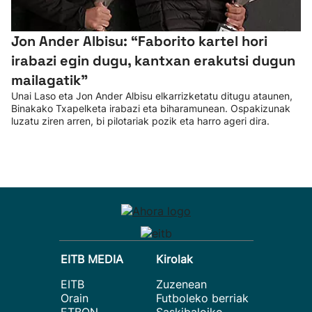
Jon Ander Albisu: “Faborito kartel hori
irabazi egin dugu, kantxan erakutsi dugun
mailagatik”
Unai Laso eta Jon Ander Albisu elkarrizketatu ditugu ataunen,
Binakako Txapelketa irabazi eta biharamunean. Ospakizunak
luzatu ziren arren, bi pilotariak pozik eta harro ageri dira.
EITB MEDIA
Kirolak
EITB
Zuzenean
Orain
Futboleko berriak