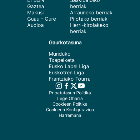
ETBON
Saskibaloiko
Gaztea
berriak
Makusi
Arrauneko berriak
Guau - Gure
Pilotako berriak
Audioa
Herri-kirolakeko
berriak
Gaurkotasuna
Munduko
Txapelketa
Eusko Label Liga
Euskotren Liga
Frantziako Tourra
Pribatutasun Politika
Lege Oharra
Cookieen Politika
Cookieen Konfigurazioa
Harremana