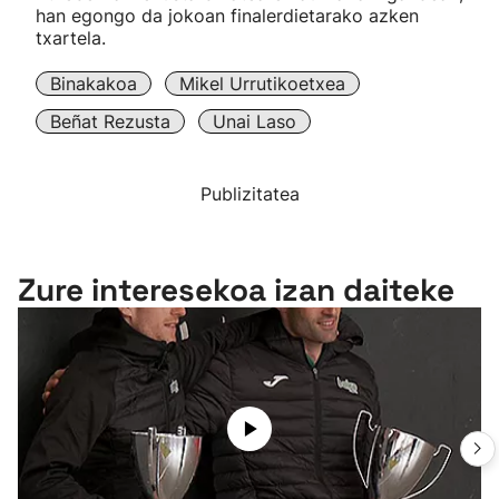
han egongo da jokoan finalerdietarako azken
txartela.
Binakakoa
Mikel Urrutikoetxea
Beñat Rezusta
Unai Laso
Publizitatea
Zure interesekoa izan daiteke