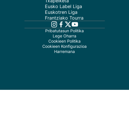
Txapelketa
Eusko Label Liga
Euskotren Liga
Frantziako Tourra
Pribatutasun Politika
Lege Oharra
Cookieen Politika
Cookieen Konfigurazioa
Harremana