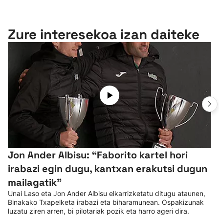
Zure interesekoa izan daiteke
Jon Ander Albisu: “Faborito kartel hori
irabazi egin dugu, kantxan erakutsi dugun
mailagatik”
Unai Laso eta Jon Ander Albisu elkarrizketatu ditugu ataunen,
Binakako Txapelketa irabazi eta biharamunean. Ospakizunak
luzatu ziren arren, bi pilotariak pozik eta harro ageri dira.