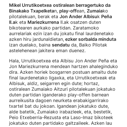
Mikel Urrutikoetxea
ostiralean berragertuko da
Binakako Txapelketa
n,
play-off
ean,
Zumaia
ko
pilotalekuan, berak eta
Jon Ander Albisu
k
Peña
II.a
k eta
Mariezkurrena
II.ak osatzen duten
bikotearen aurkako partidan. Zaratamoko
aurrelariak ezin izan du jokatu final laurdenetako
azken hiru jardunaldietan,
ezker sorbalda minduta
izan duelako, baina
sendatu
da, Baiko Pilotak
astelehenean jakitera eman duenez.
Hala, Urrutikoetxea eta Albisu Jon Ander Peña eta
Jon Mariezkurrena mendean hartzen ahaleginduko
dira. Azken horiek bosgarren postuan amaitu dute
final laurdenetako ligaxka, eta Urrutikoetxeak eta
Albisuk, aldiz, seigarren egin dute; hortaz,
ostiralean Zumaiako Aitzuri pilotalekuan jokatuko
duten partidan iganderako play-offen barnean
aurreikusita dagoen neurketa erabakigarrirako
txartel bat du jokoan. Igandean jokatuko dute,
alde batetik, Zumaiako irabazleek, eta, bestetik,
Peio Etxeberria-Rezusta eta Laso-Imaz bikoteek
jokatuko duten partidako galtzaileek. Azken lau