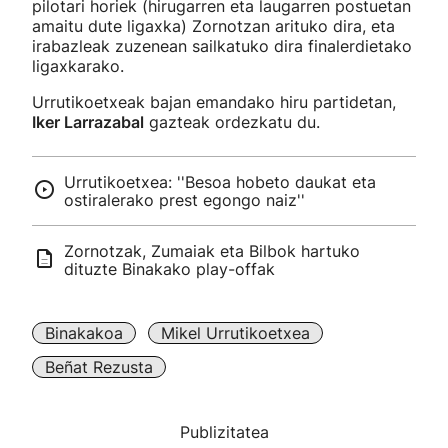
pilotari horiek (hirugarren eta laugarren postuetan
amaitu dute ligaxka) Zornotzan arituko dira, eta
irabazleak zuzenean sailkatuko dira finalerdietako
ligaxkarako.
Urrutikoetxeak bajan emandako hiru partidetan,
Iker Larrazabal
gazteak ordezkatu du.
Urrutikoetxea: ''Besoa hobeto daukat eta
ostiralerako prest egongo naiz''
Zornotzak, Zumaiak eta Bilbok hartuko
dituzte Binakako play-offak
Binakakoa
Mikel Urrutikoetxea
Beñat Rezusta
Publizitatea