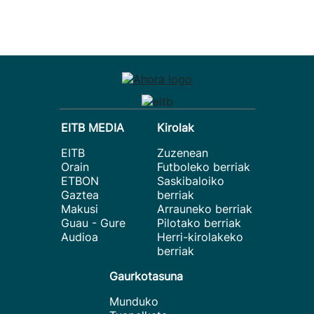
EITB MEDIA
Kirolak
EITB
Zuzenean
Orain
Futboleko berriak
ETBON
Saskibaloiko
Gaztea
berriak
Makusi
Arrauneko berriak
Guau - Gure
Pilotako berriak
Audioa
Herri-kirolakeko
berriak
Gaurkotasuna
Munduko