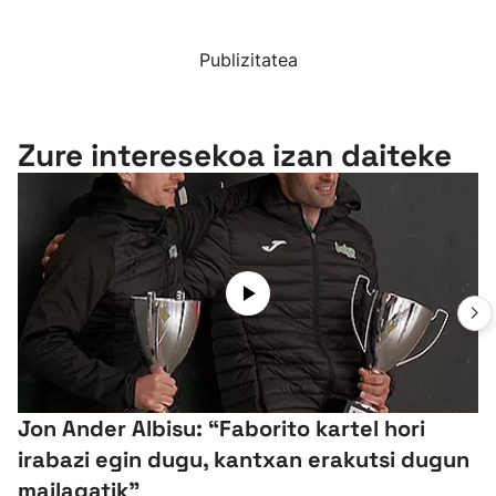
Publizitatea
Zure interesekoa izan daiteke
Jon Ander Albisu: “Faborito kartel hori
irabazi egin dugu, kantxan erakutsi dugun
mailagatik”