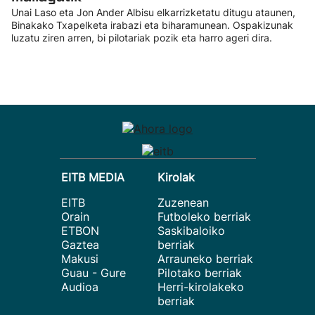
Unai Laso eta Jon Ander Albisu elkarrizketatu ditugu ataunen,
Binakako Txapelketa irabazi eta biharamunean. Ospakizunak
luzatu ziren arren, bi pilotariak pozik eta harro ageri dira.
EITB MEDIA
Kirolak
EITB
Zuzenean
Orain
Futboleko berriak
ETBON
Saskibaloiko
Gaztea
berriak
Makusi
Arrauneko berriak
Guau - Gure
Pilotako berriak
Audioa
Herri-kirolakeko
berriak