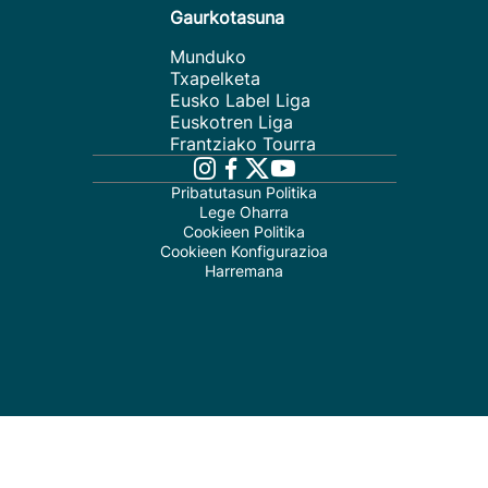
Gaurkotasuna
Munduko
Txapelketa
Eusko Label Liga
Euskotren Liga
Frantziako Tourra
Pribatutasun Politika
Lege Oharra
Cookieen Politika
Cookieen Konfigurazioa
Harremana