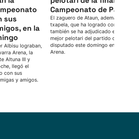
an la
pelotari de la final del
Campeonato
Campeonato de Parejas
n sus
El zaguero de Ataun, además de la
txapela, que ha logrado con Unai Las
migos, en la
también se ha adjudicado el premio a
mingo
mejor pelotari del partido definitivo,
disputado este domingo en el Navarr
r Albisu lograban,
Arena.
varra Arena, la
te Altuna III y
che, llegó el
o con sus
amigas y amigos.