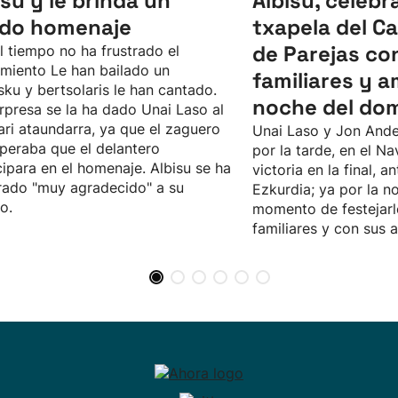
isu y le brinda un
Albisu, celebr
ido homenaje
txapela del 
de Parejas co
l tiempo no ha frustrado el
imiento Le han bailado un
familiares y a
sku y bertsolaris le han cantado.
noche del do
rpresa se la ha dado Unai Laso al
ari ataundarra, ya que el zaguero
Unai Laso y Jon Ande
peraba que el delantero
por la tarde, en el Na
cipara en el homenaje. Albisu se ha
victoria en la final, an
ado "muy agradecido" a su
Ezkurdia; ya por la no
o.
momento de festejarl
familiares y con sus 