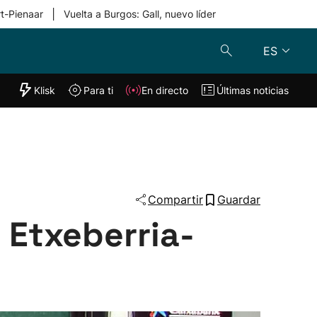
|
rt-Pienaar
Vuelta a Burgos: Gall, nuevo líder
ES
"Helmuga"
Klisk
Para ti
En directo
Últimas noticias
Klisk
En directo
s
Para ti
Lo último
Compartir
Guardar
. Etxeberria-