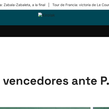
|
: Zabala-Zabaleta, a la final
Tour de Francia: victoria de Le Cou
ri-
Balonmano
Kirolak
Atletismo
Carreras
Más
olak
360
de
deporte
Equipos
montaña
kolaritza
Competiciones
En
ri-
directo
otzea
Vídeos
ol Herri
por
atira
deporte
a vencedores ante P