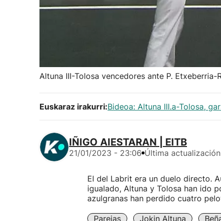
Altuna III-Tolosa vencedores ante P. Etxeberria-
Euskaraz irakurri:
Bideoa: Altuna III.a-Tolosa, ga
IÑIGO AIESTARAN | EITB
21/01/2023 - 23:06
Última actualización
El del Labrit era un duelo directo. 
igualado, Altuna y Tolosa han ido po
azulgranas han perdido cuatro pelot
Parejas
Jokin Altuna
Beñ