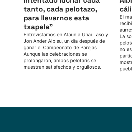
intentado luchar cada
Alb
tanto, cada pelotazo,
cál
para llevarnos esta
El ma
recib
txapela”
aurre
Entrevistamos en Ataun a Unai Laso y
La so
Jon Ander Albisu, un día después de
pelot
ganar el Campeonato de Parejas
no es
Aunque las celebraciones se
parti
prolongaron, ambos pelotaris se
mostr
muestran satisfechos y orgullosos.
puebl