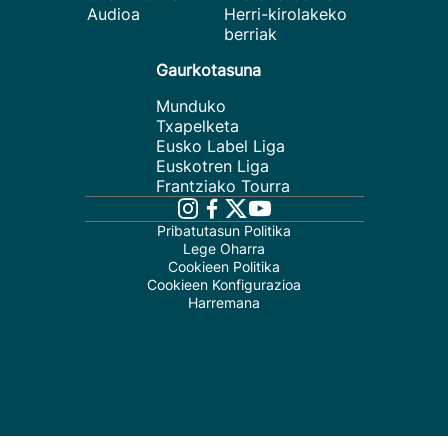
Audioa
Herri-kirolakeko
berriak
Gaurkotasuna
Munduko
Txapelketa
Eusko Label Liga
Euskotren Liga
Frantziako Tourra
Pribatutasun Politika
Lege Oharra
Cookieen Politika
Cookieen Konfigurazioa
Harremana