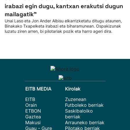
irabazi egin dugu, kantxan erakutsi dugun
mailagatik”
Unai Laso eta Jon Ander Albisu elkarrizketatu ditugu ataunen,
Binakako Txapelketa irabazi eta biharamunean. Ospakizunak
luzatu ziren arren, bi pilotariak pozik eta harro ageri dira.
EITB MEDIA
Kirolak
EITB
Zuzenean
Orain
Futboleko berriak
ETBON
Saskibaloiko
Gaztea
berriak
Makusi
Arrauneko berriak
Guau - Gure
Pilotako berriak