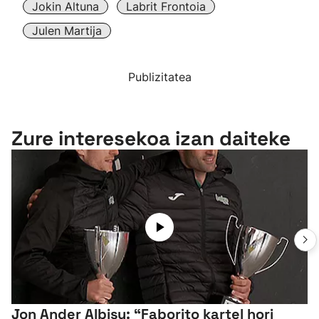
Jokin Altuna
Labrit Frontoia
Julen Martija
Publizitatea
Zure interesekoa izan daiteke
Jon Ander Albisu: “Faborito kartel hori