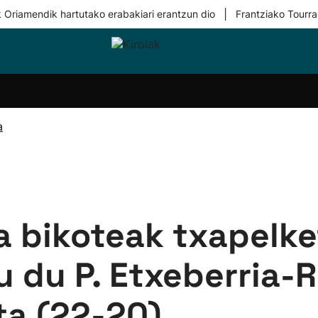
|
 Oriamendik hartutako erabakiari erantzun dio
Frantziako Tourra
i-
Eskubaloia
Kirolak
Atletismoa
Mendi-
Kirol
lak
360
lasterketak
gehiag
Taldeak
olaritza
Lehiaketak
Zuzenean
a
i-
Kirol-
tzea
bideoak
l Herri
tira
a bikoteak txapelk
 du P. Etxeberria-
a (22-20)