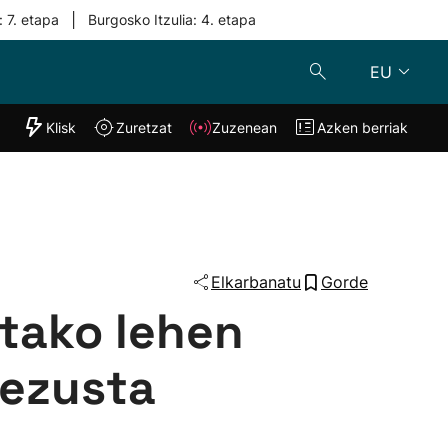
|
: 7. etapa
Burgosko Itzulia: 4. etapa
EU
"Helmuga"
Klisk
Zuretzat
Zuzenean
Azken berriak
Klisk
Zuzenean
o
Zuretzat
Azken berria
Elkarbanatu
Gorde
etako lehen
Rezusta