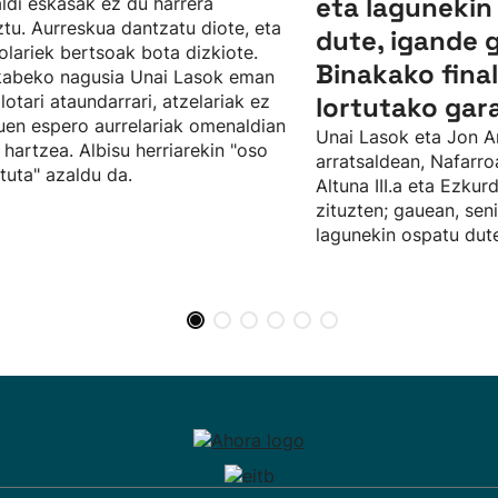
eta lagunekin
ldi eskasak ez du harrera
tu. Aurreskua dantzatu diote, eta
dute, igande 
olariek bertsoak bota dizkiote.
Binakako fina
kabeko nagusia Unai Lasok eman
ilotari ataundarrari, atzelariak ez
lortutako gar
uen espero aurrelariak omenaldian
Unai Lasok eta Jon A
 hartzea. Albisu herriarekin "oso
arratsaldean, Nafarro
tuta" azaldu da.
Altuna III.a eta Ezku
zituzten; gauean, sen
lagunekin ospatu dute