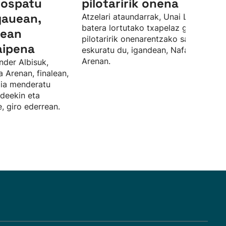
 ospatu
pilotaririk onena
gauean,
Atzelari ataundarrak, Unai Lasorekin
batera lortutako txapelaz gain, finale
lean
pilotaririk onenarentzako saria ere
aipena
eskuratu du, igandean, Nafarroa
Arenan.
nder Albisuk,
a Arenan, finalean,
rdia menderatu
ideekin eta
, giro ederrean.