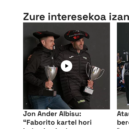
Zure interesekoa iza
Jon Ander Albisu:
Ata
“Faborito kartel hori
ber