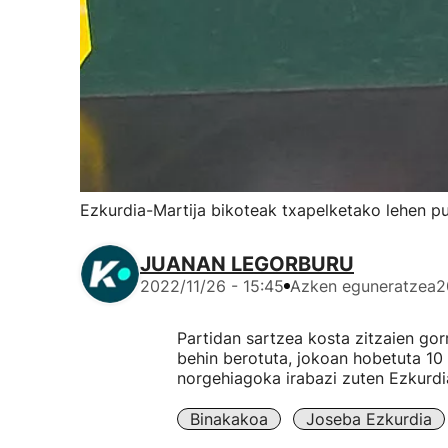
Ezkurdia-Martija bikoteak txapelketako lehen p
JUANAN LEGORBURU
2022/11/26 - 15:45
Azken eguneratzea
2
Partidan sartzea kosta zitzaien gorr
behin berotuta, jokoan hobetuta 10 e
norgehiagoka irabazi zuten Ezkurdia
Binakakoa
Joseba Ezkurdia