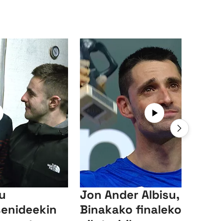
su
Jon Ander Albisu,
senideekin
Binakako finaleko