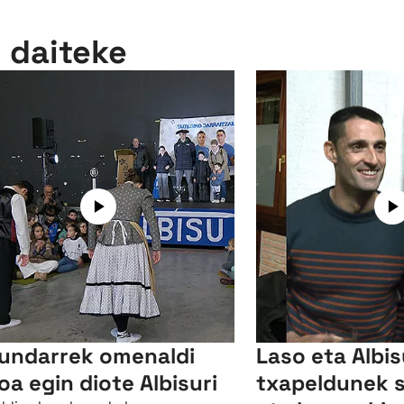
n daiteke
undarrek omenaldi
Laso eta Albi
oa egin diote Albisuri
txapeldunek 