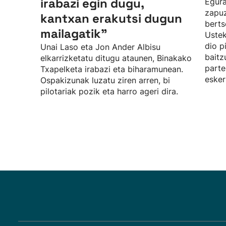
irabazi egin dugu,
Egura
zapuz
kantxan erakutsi dugun
berts
mailagatik”
Uste
dio p
Unai Laso eta Jon Ander Albisu
baitz
elkarrizketatu ditugu ataunen, Binakako
parte
Txapelketa irabazi eta biharamunean.
esker
Ospakizunak luzatu ziren arren, bi
pilotariak pozik eta harro ageri dira.