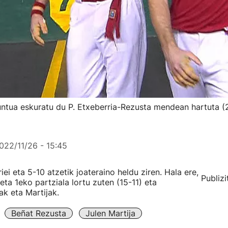
untua eskuratu du P. Etxeberria-Rezusta mendean hartuta (
022/11/26 - 15:45
iei eta 5-10 atzetik joateraino heldu ziren. Hala ere,
Publizi
ta 1eko partziala lortu zuten (15-11) eta
k eta Martijak.
Beñat Rezusta
Julen Martija