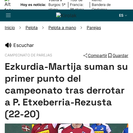
|
|
Hoy es noticia:
Burgos: 5ª
Francia:
Bandera de
etapa
8ª etapa
Ondarroa
ES
Inicio
Pelota
Pelota a mano
Parejas
Buscador
Escuchar
CAMPEONATO DE PAREJAS
Compartir
Guardar
Fútbol
Ezkurdia-Martija suman su
Pelota
primer punto del
campeonato tras derrotar
Remo
a P. Etxeberria-Rezusta
Baloncesto
(22-20)
Ciclismo