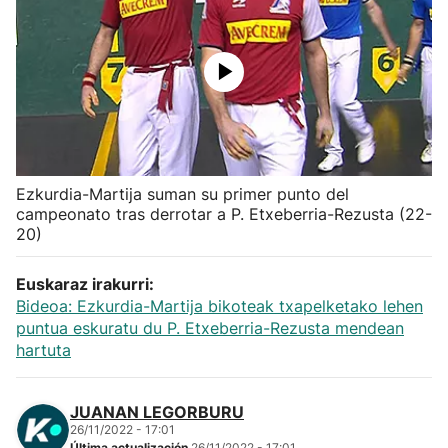
Herri-kirolak
Balonmano
Kirolak 360
Ezkurdia-Martija suman su primer punto del
Atletismo
campeonato tras derrotar a P. Etxeberria-Rezusta (22-
20)
Carreras de montaña
Euskaraz irakurri:
Más deportes
Bideoa: Ezkurdia-Martija bikoteak txapelketako lehen
puntua eskuratu du P. Etxeberria-Rezusta mendean
hartuta
"Helmuga"
JUANAN LEGORBURU
26/11/2022 - 17:01
Última actualización
26/11/2022 - 17:01