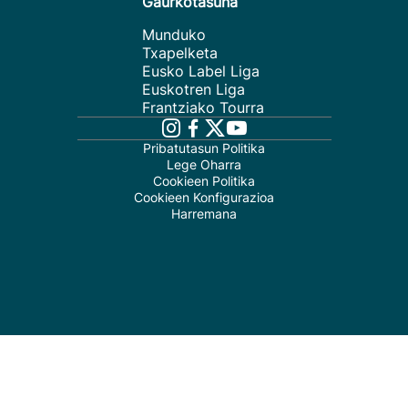
Gaurkotasuna
Munduko
Txapelketa
Eusko Label Liga
Euskotren Liga
Frantziako Tourra
Pribatutasun Politika
Lege Oharra
Cookieen Politika
Cookieen Konfigurazioa
Harremana