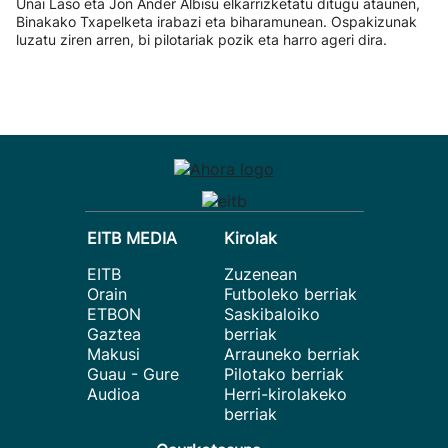
Unai Laso eta Jon Ander Albisu elkarrizketatu ditugu ataunen,
Binakako Txapelketa irabazi eta biharamunean. Ospakizunak
luzatu ziren arren, bi pilotariak pozik eta harro ageri dira.
EITB MEDIA
Kirolak
EITB
Zuzenean
Orain
Futboleko berriak
ETBON
Saskibaloiko
Gaztea
berriak
Makusi
Arrauneko berriak
Guau - Gure
Pilotako berriak
Audioa
Herri-kirolakeko
berriak