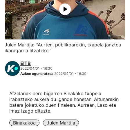
Herri-kirolak
Eskubaloia
Kirolak 360
Julen Martija: ''Aurten, publikoarekin, txapela janztea
ikaragarria litzateke''
Atletismoa
EITB
2022/04/01 - 16:30
Mendi-lasterketak
Azken eguneratzea
2022/04/01 - 16:30
Kirol gehiago
Atzelariak bere bigarren Binakako txapela
irabazteko aukera du igande honetan, Altunarekin
"Helmuga"
batera jokatuko duen finalean. Aurrean, Laso eta
Imaz izago dituzte.
Binakakoa
Julen Martija