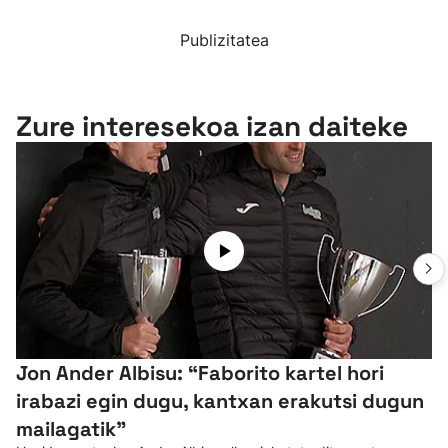
Publizitatea
Zure interesekoa izan daiteke
Jon Ander Albisu: “Faborito kartel hori
irabazi egin dugu, kantxan erakutsi dugun
mailagatik”