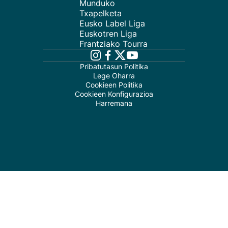
Munduko
Txapelketa
Eusko Label Liga
Euskotren Liga
Frantziako Tourra
Pribatutasun Politika
Lege Oharra
Cookieen Politika
Cookieen Konfigurazioa
Harremana