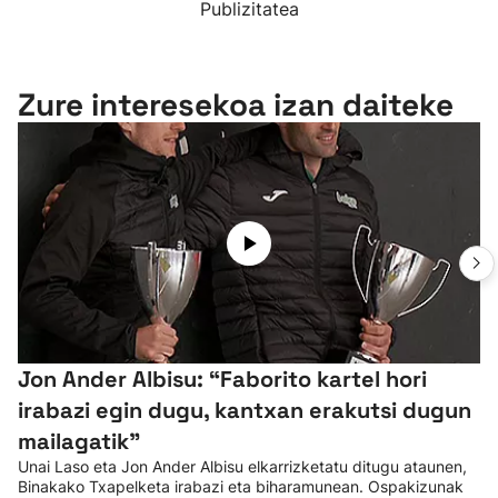
Publizitatea
Zure interesekoa izan daiteke
Jon Ander Albisu: “Faborito kartel hori
irabazi egin dugu, kantxan erakutsi dugun
mailagatik”
Unai Laso eta Jon Ander Albisu elkarrizketatu ditugu ataunen,
Binakako Txapelketa irabazi eta biharamunean. Ospakizunak