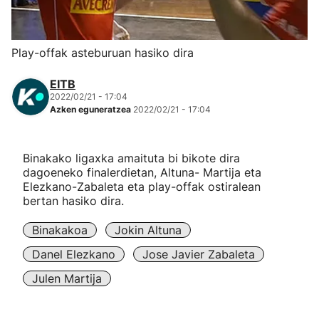
Herri-kirolak
Play-offak asteburuan hasiko dira
Eskubaloia
EITB
2022/02/21 - 17:04
Kirolak 360
Azken eguneratzea
2022/02/21 - 17:04
Atletismoa
Binakako ligaxka amaituta bi bikote dira
dagoeneko finalerdietan, Altuna- Martija eta
Mendi-lasterketak
Elezkano-Zabaleta eta play-offak ostiralean
bertan hasiko dira.
Kirol gehiago
Binakakoa
Jokin Altuna
Danel Elezkano
Jose Javier Zabaleta
"Helmuga"
Julen Martija