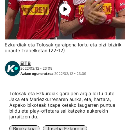
Herri-kirolak
Eskubaloia
Kirolak 360
Ezkurdiak eta Tolosak garaipena lortu eta bizi-bizirik
diraute txapelketan (22-12)
Atletismoa
EITB
2022/02/12 - 23:09
Mendi-lasterketak
Azken eguneratzea
2022/02/12 - 23:09
Kirol gehiago
Tolosak eta Ezkurdiak garaipen argia lortu dute
Jaka eta Mariezkurrenaren aurka, eta, hartara,
"Helmuga"
Aspeko bikoteak txapelketako laugarren puntua
bildu eta play-offetara sailkatzeko aukerekin
jarraitzen du.
Binakakoa
Joseba Ezkurdia