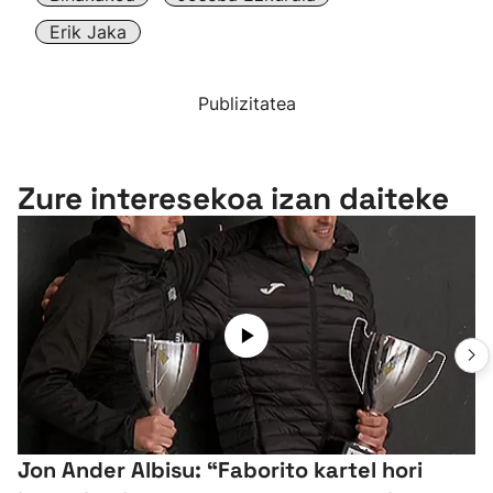
Erik Jaka
Publizitatea
Zure interesekoa izan daiteke
Jon Ander Albisu: “Faborito kartel hori