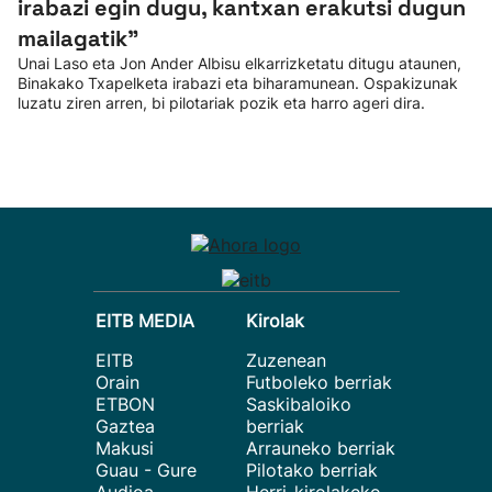
irabazi egin dugu, kantxan erakutsi dugun
mailagatik”
Unai Laso eta Jon Ander Albisu elkarrizketatu ditugu ataunen,
Binakako Txapelketa irabazi eta biharamunean. Ospakizunak
luzatu ziren arren, bi pilotariak pozik eta harro ageri dira.
EITB MEDIA
Kirolak
EITB
Zuzenean
Orain
Futboleko berriak
ETBON
Saskibaloiko
Gaztea
berriak
Makusi
Arrauneko berriak
Guau - Gure
Pilotako berriak