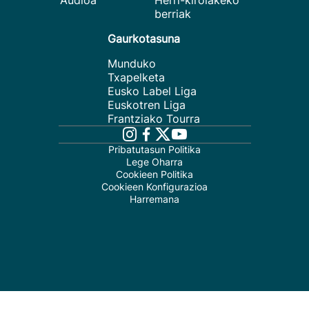
Audioa
Herri-kirolakeko
berriak
Gaurkotasuna
Munduko
Txapelketa
Eusko Label Liga
Euskotren Liga
Frantziako Tourra
Pribatutasun Politika
Lege Oharra
Cookieen Politika
Cookieen Konfigurazioa
Harremana