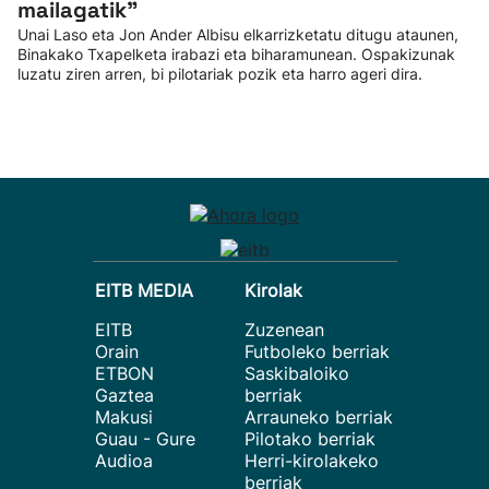
mailagatik”
Unai Laso eta Jon Ander Albisu elkarrizketatu ditugu ataunen,
Binakako Txapelketa irabazi eta biharamunean. Ospakizunak
luzatu ziren arren, bi pilotariak pozik eta harro ageri dira.
EITB MEDIA
Kirolak
EITB
Zuzenean
Orain
Futboleko berriak
ETBON
Saskibaloiko
Gaztea
berriak
Makusi
Arrauneko berriak
Guau - Gure
Pilotako berriak
Audioa
Herri-kirolakeko
berriak