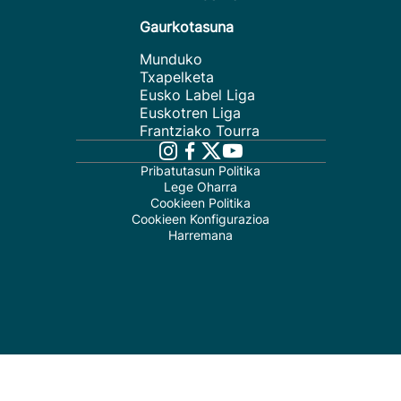
Gaurkotasuna
Munduko
Txapelketa
Eusko Label Liga
Euskotren Liga
Frantziako Tourra
Pribatutasun Politika
Lege Oharra
Cookieen Politika
Cookieen Konfigurazioa
Harremana