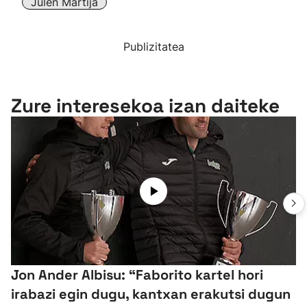
Julen Martija
Publizitatea
Zure interesekoa izan daiteke
Jon Ander Albisu: “Faborito kartel hori
irabazi egin dugu, kantxan erakutsi dugun