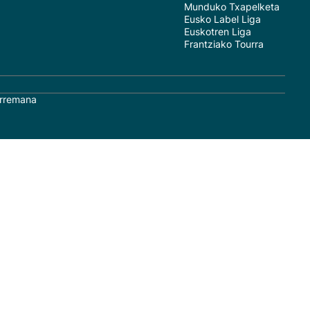
Munduko Txapelketa
Eusko Label Liga
Euskotren Liga
Frantziako Tourra
rremana