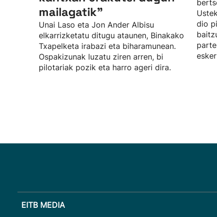
berts
mailagatik”
Uste
dio p
Unai Laso eta Jon Ander Albisu
baitz
elkarrizketatu ditugu ataunen, Binakako
parte
Txapelketa irabazi eta biharamunean.
esker
Ospakizunak luzatu ziren arren, bi
pilotariak pozik eta harro ageri dira.
EITB MEDIA