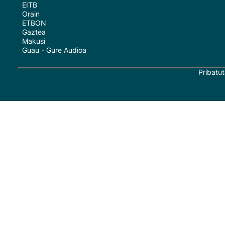
EITB
Orain
ETBON
Gaztea
Makusi
Guau - Gure Audioa
Pribatut