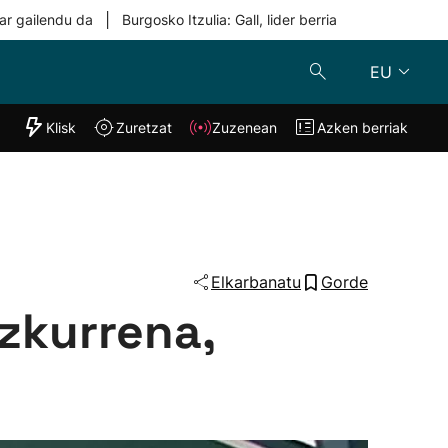
|
ar gailendu da
Burgosko Itzulia: Gall, lider berria
EU
"Helmuga"
Klisk
Zuretzat
Zuzenean
Azken berriak
Klisk
Zuzenean
o
Zuretzat
Azken berria
Elkarbanatu
Gorde
zkurrena,