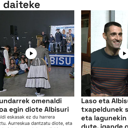
n daiteke
undarrek omenaldi
Laso eta Albi
oa egin diote Albisuri
txapeldunek 
eta lagunekin
ldi eskasak ez du harrera
tu. Aurreskua dantzatu diote, eta
dute, igande 