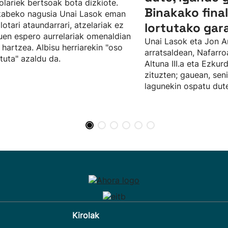
olariek bertsoak bota dizkiote.
Binakako fina
kabeko nagusia Unai Lasok eman
ilotari ataundarrari, atzelariak ez
lortutako gar
uen espero aurrelariak omenaldian
Unai Lasok eta Jon A
 hartzea. Albisu herriarekin "oso
arratsaldean, Nafarro
tuta" azaldu da.
Altuna III.a eta Ezku
zituzten; gauean, sen
lagunekin ospatu dute
Kirolak