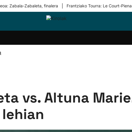
|
eoa: Zabala-Zabaleta, finalera
Frantziako Tourra: Le Court-Piena
i-
Eskubaloia
Kirolak
Atletismoa
Mendi-
Kirol
lak
360
lasterketak
gehiag
Taldeak
olaritza
Lehiaketak
Zuzenean
a
i-
Kirol-
tzea
bideoak
l Herri
tira
ta vs. Altuna Marie
 lehian