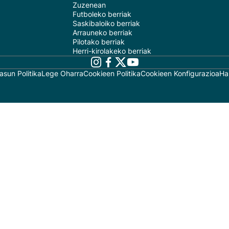
Zuzenean
Futboleko berriak
Saskibaloiko berriak
Arrauneko berriak
Pilotako berriak
Herri-kirolakeko berriak
asun Politika
Lege Oharra
Cookieen Politika
Cookieen Konfigurazioa
Ha