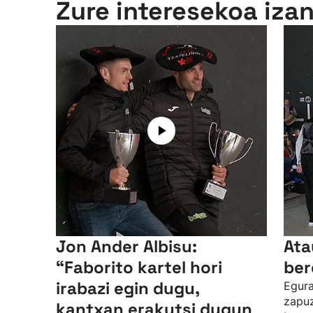
Zure interesekoa iza
Jon Ander Albisu:
Ata
“Faborito kartel hori
ber
irabazi egin dugu,
Egura
zapuz
kantxan erakutsi dugun