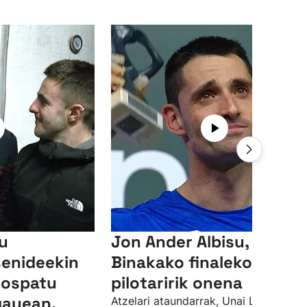
su
Jon Ander Albisu,
senideekin
Binakako finaleko
 ospatu
pilotaririk onena
gauean,
Atzelari ataundarrak, Unai Lasorekin