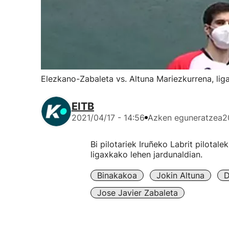
Elezkano-Zabaleta vs. Altuna Mariezkurrena, lig
EITB
2021/04/17 - 14:56
Azken eguneratzea
2
Bi pilotariek Iruñeko Labrit pilotal
ligaxkako lehen jardunaldian.
Binakakoa
Jokin Altuna
D
Jose Javier Zabaleta