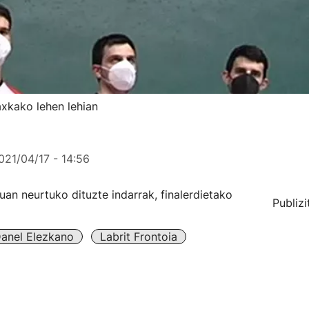
axkako lehen lehian
021/04/17 - 14:56
ekuan neurtuko dituzte indarrak, finalerdietako
Publizi
anel Elezkano
Labrit Frontoia