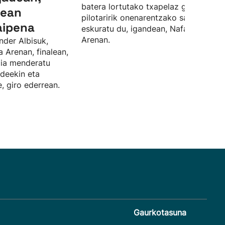
batera lortutako txapelaz gain, finale
lean
pilotaririk onenarentzako saria ere
aipena
eskuratu du, igandean, Nafarroa
Arenan.
nder Albisuk,
a Arenan, finalean,
rdia menderatu
ideekin eta
, giro ederrean.
Gaurkotasuna