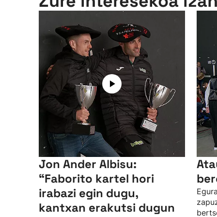
Zure interesekoa iza
Jon Ander Albisu:
Ata
“Faborito kartel hori
ber
irabazi egin dugu,
Egura
zapuz
kantxan erakutsi dugun
berts