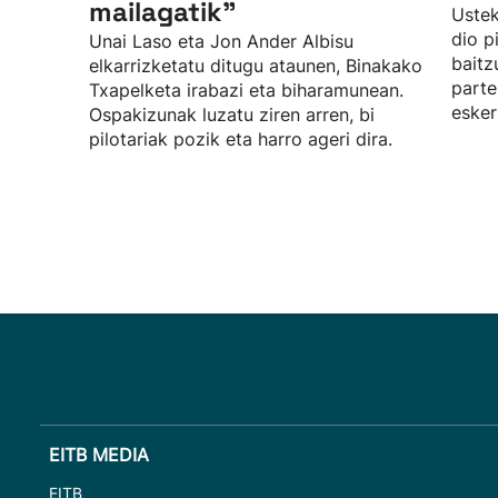
mailagatik”
Uste
dio p
Unai Laso eta Jon Ander Albisu
baitz
elkarrizketatu ditugu ataunen, Binakako
parte
Txapelketa irabazi eta biharamunean.
esker
Ospakizunak luzatu ziren arren, bi
pilotariak pozik eta harro ageri dira.
EITB MEDIA
EITB