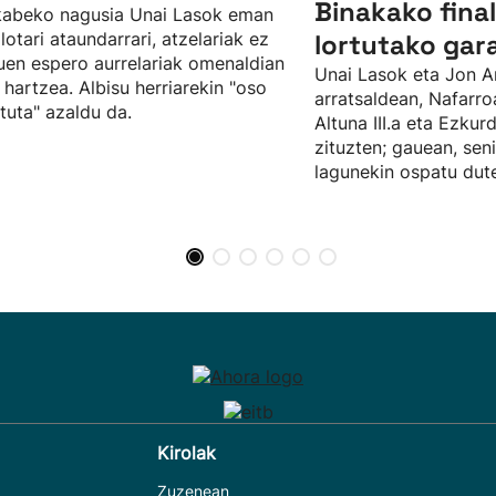
Binakako fina
kabeko nagusia Unai Lasok eman
ilotari ataundarrari, atzelariak ez
lortutako gar
uen espero aurrelariak omenaldian
Unai Lasok eta Jon A
 hartzea. Albisu herriarekin "oso
arratsaldean, Nafarro
tuta" azaldu da.
Altuna III.a eta Ezku
zituzten; gauean, sen
lagunekin ospatu dute
Kirolak
Zuzenean