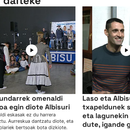
n daiteke
undarrek omenaldi
Laso eta Albi
oa egin diote Albisuri
txapeldunek 
eta lagunekin
ldi eskasak ez du harrera
tu. Aurreskua dantzatu diote, eta
dute, igande 
olariek bertsoak bota dizkiote.