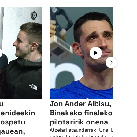
su
Jon Ander Albisu,
senideekin
Binakako finaleko
 ospatu
pilotaririk onena
gauean,
Atzelari ataundarrak, Unai Lasorekin
batera lortutako txapelaz gain, finale