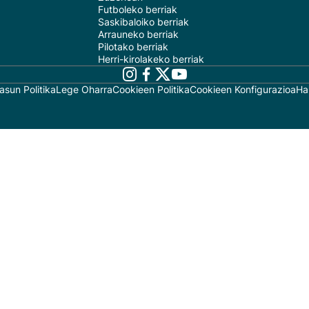
Futboleko berriak
Saskibaloiko berriak
Arrauneko berriak
Pilotako berriak
Herri-kirolakeko berriak
asun Politika
Lege Oharra
Cookieen Politika
Cookieen Konfigurazioa
Ha