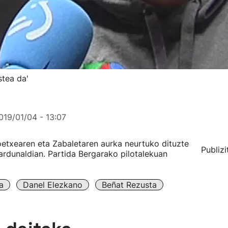
stea da'
019/01/04 - 13:07
oetxearen eta Zabaletaren aurka neurtuko dituzte
Publizi
ardunaldian. Partida Bergarako pilotalekuan
a
Danel Elezkano
Beñat Rezusta