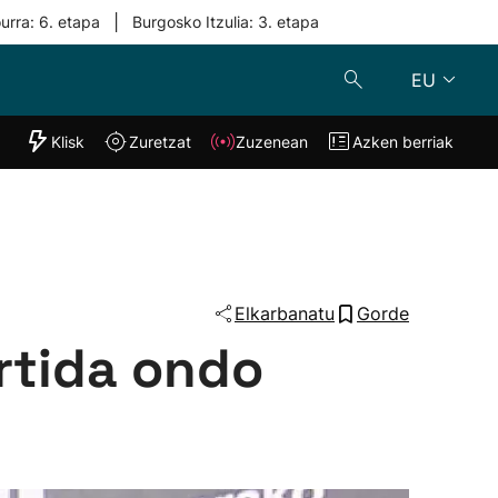
|
urra: 6. etapa
Burgosko Itzulia: 3. etapa
EU
"Helmuga"
Klisk
Zuretzat
Zuzenean
Azken berriak
Klisk
Zuzenean
o
Zuretzat
Azken berria
Elkarbanatu
Gorde
rtida ondo