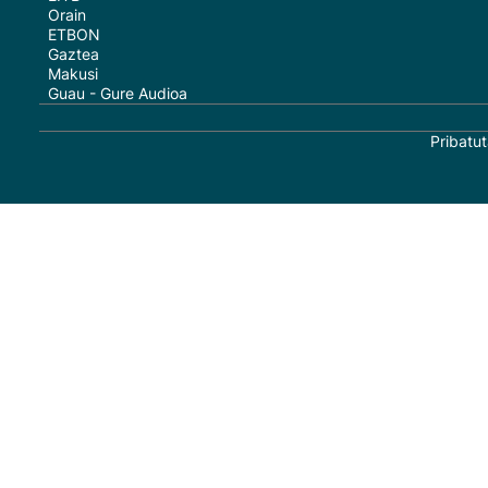
Orain
ETBON
Gaztea
Makusi
Guau - Gure Audioa
Pribatut