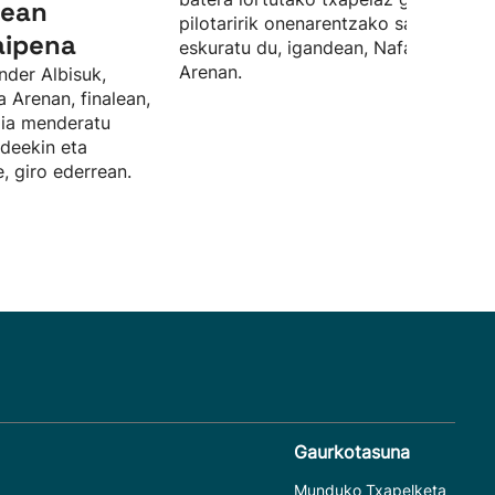
lean
pilotaririk onenarentzako saria ere
aipena
eskuratu du, igandean, Nafarroa
Arenan.
nder Albisuk,
a Arenan, finalean,
rdia menderatu
ideekin eta
, giro ederrean.
Gaurkotasuna
Munduko Txapelketa