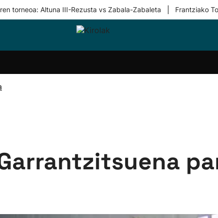
|
ren torneoa: Altuna III-Rezusta vs Zabala-Zabaleta
Frantziako To
i-
Eskubaloia
Kirolak
Atletismoa
Mendi-
Kirol
lak
360
lasterketak
gehiag
Taldeak
olaritza
Lehiaketak
Zuzenean
a
i-
Kirol-
tzea
bideoak
l Herri
tira
'Garrantzitsuena pa