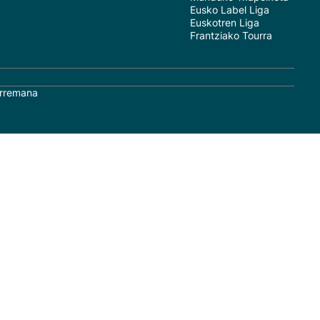
Eusko Label Liga
Euskotren Liga
Frantziako Tourra
rremana