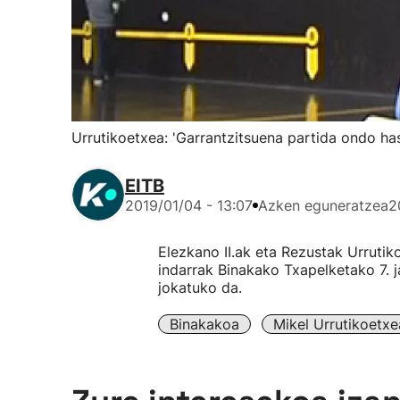
Urrutikoetxea: 'Garrantzitsuena partida ondo ha
EITB
2019/01/04 - 13:07
Azken eguneratzea
2
Elezkano II.ak eta Rezustak Urrutik
indarrak Binakako Txapelketako 7. j
jokatuko da.
Binakakoa
Mikel Urrutikoetxe