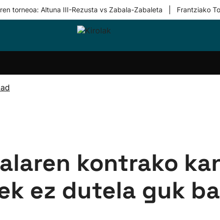
|
ren torneoa: Altuna III-Rezusta vs Zabala-Zabaleta
Frantziako To
i-
Eskubaloia
Kirolak
Atletismoa
Mendi-
Kirol
lak
360
lasterketak
gehiag
Taldeak
olaritza
Lehiaketak
Zuzenean
dad
i-
Kirol-
tzea
bideoak
l Herri
tira
ealaren kontrako ka
iek ez dutela guk ba