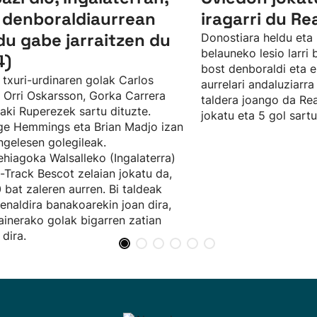
 denboraldiaurrean
iragarri du Re
du gabe jarraitzen du
Donostiara heldu eta 
belauneko lesio larri
4)
bost denboraldi eta e
 txuri-urdinaren golak Carlos
aurrelari andaluziarra
, Orri Oskarsson, Gorka Carrera
taldera joango da Rea
ñaki Ruperezek sartu dituzte.
jokatu eta 5 gol sartu
e Hemmings eta Brian Madjo izan
ingelesen golegileak.
hiagoka Walsalleko (Ingalaterra)
t-Track Bescot zelaian jokatu da,
 bat zaleren aurren. Bi taldeak
enaldira banakoarekin joan dira,
ainerako golak bigarren zatian
 dira.