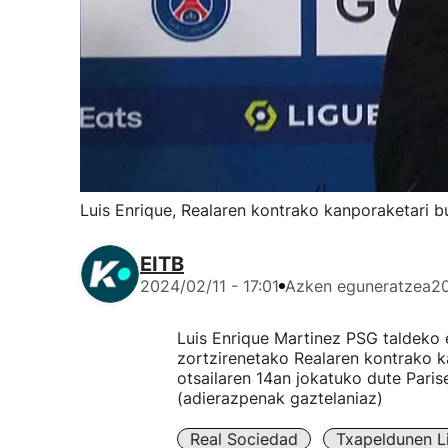
Luis Enrique, Realaren kontrako kanporaketari bur
EITB
2024/02/11 - 17:01
Azken eguneratzea
20
Luis Enrique Martinez PSG taldeko 
zortzirenetako Realaren kontrako k
otsailaren 14an jokatuko dute Parise
(adierazpenak gaztelaniaz)
Real Sociedad
Txapeldunen L