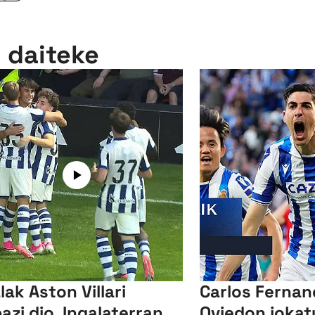
n daiteke
lak Aston Villari
Carlos Ferna
bazi dio, Ingalaterran,
Oviedon jokat