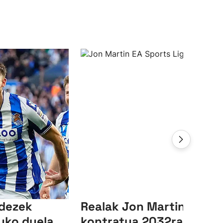
ndezek
Realak Jon Martinen
uko duela
kontratua 2032ra arte