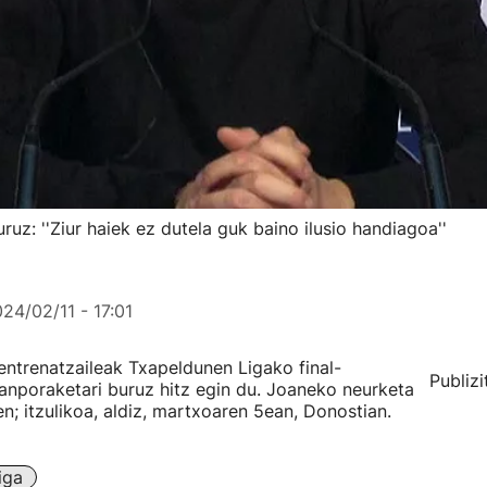
uz: ''Ziur haiek ez dutela guk baino ilusio handiagoa''
24/02/11 - 17:01
entrenatzaileak Txapeldunen Ligako final-
Publizi
anporaketari buruz hitz egin du. Joaneko neurketa
n; itzulikoa, aldiz, martxoaren 5ean, Donostian.
iga