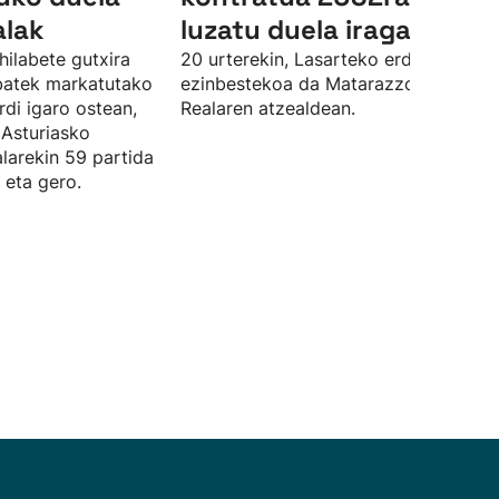
alak
luzatu duela iragarri du
hilabete gutxira
20 urterekin, Lasarteko erdiko atzelar
 batek markatutako
ezinbestekoa da Matarazzorentzat
rdi igaro ostean,
Realaren atzealdean.
 Asturiasko
larekin 59 partida
 eta gero.