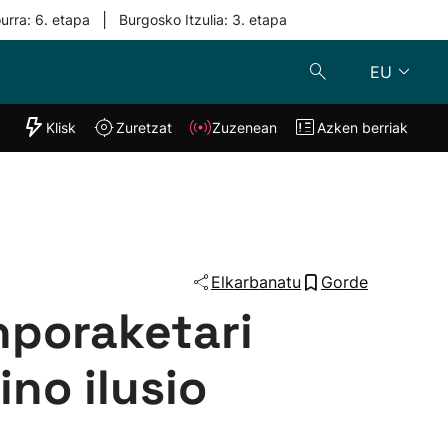
|
urra: 6. etapa
Burgosko Itzulia: 3. etapa
EU
"Helmuga"
Klisk
Zuretzat
Zuzenean
Azken berriak
Klisk
Zuzenean
o
Zuretzat
Azken berria
Elkarbanatu
Gorde
nporaketari
ino ilusio