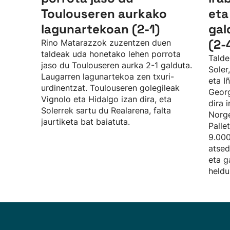
Toulouseren aurkako
eta
lagunartekoan (2-1)
gal
(2-
Rino Matarazzok zuzentzen duen
taldeak uda honetako lehen porrota
Talde
jaso du Toulouseren aurka 2-1 galduta.
Soler
Laugarren lagunartekoa zen txuri-
eta I
urdinentzat. Toulouseren golegileak
Georg
Vignolo eta Hidalgo izan dira, eta
dira 
Solerrek sartu du Realarena, falta
Norge
jaurtiketa bat baiatuta.
Palle
9.000
atsed
eta g
heldu