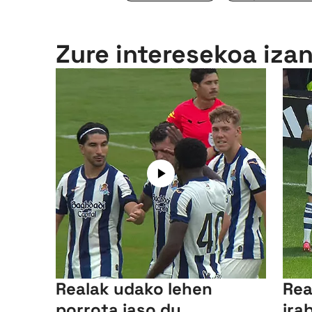
Zure interesekoa iza
Realak udako lehen
Rea
porrota jaso du
ira