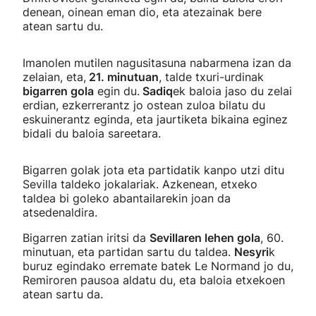
denean, oinean eman dio, eta atezainak bere
atean sartu du.
Imanolen mutilen nagusitasuna nabarmena izan da
zelaian, eta,
21. minutuan
, talde txuri-urdinak
bigarren gola
egin du.
Sadiq
ek baloia jaso du zelai
erdian, ezkerrerantz jo ostean zuloa bilatu du
eskuinerantz eginda, eta jaurtiketa bikaina eginez
bidali du baloia sareetara.
Bigarren golak jota eta partidatik kanpo utzi ditu
Sevilla taldeko jokalariak. Azkenean, etxeko
taldea bi goleko abantailarekin joan da
atsedenaldira.
Bigarren zatian iritsi da
Sevillaren lehen gola
, 60.
minutuan, eta partidan sartu du taldea.
Nesyri
k
buruz egindako erremate batek Le Normand jo du,
Remiroren pausoa aldatu du, eta baloia etxekoen
atean sartu da.