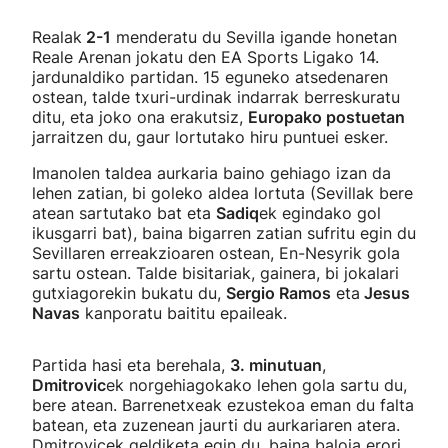
Realak
2-1
menderatu du Sevilla igande honetan
Reale Arenan jokatu den EA Sports Ligako 14.
jardunaldiko partidan. 15 eguneko atsedenaren
ostean, talde txuri-urdinak indarrak berreskuratu
ditu, eta joko ona erakutsiz,
Europako postuetan
jarraitzen du, gaur lortutako hiru puntuei esker.
Imanolen taldea aurkaria baino gehiago izan da
lehen zatian, bi goleko aldea lortuta (Sevillak bere
atean sartutako bat eta
Sadiq
ek egindako gol
ikusgarri bat), baina bigarren zatian sufritu egin du
Sevillaren erreakzioaren ostean, En-Nesyrik gola
sartu ostean. Talde bisitariak, gainera, bi jokalari
gutxiagorekin bukatu du,
Sergio Ramos
eta
Jesus
Navas
kanporatu baititu epaileak.
Partida hasi eta berehala,
3. minutuan
,
Dmitrovic
ek norgehiagokako lehen gola sartu du,
bere atean. Barrenetxeak ezustekoa eman du falta
batean, eta zuzenean jaurti du aurkariaren atera.
Dmitrovicek geldiketa egin du, baina baloia erori