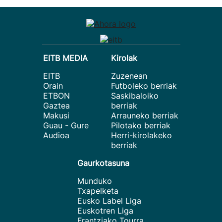
EITB MEDIA
Kirolak
EITB
Zuzenean
Orain
Futboleko berriak
ETBON
Saskibaloiko
Gaztea
berriak
Makusi
Arrauneko berriak
Guau - Gure
Pilotako berriak
Audioa
Herri-kirolakeko
berriak
Gaurkotasuna
Munduko
Txapelketa
Eusko Label Liga
Euskotren Liga
Frantziako Tourra