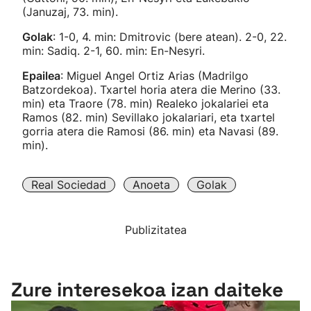
(Januzaj, 73. min).
Golak
: 1-0, 4. min: Dmitrovic (bere atean). 2-0, 22.
min: Sadiq. 2-1, 60. min: En-Nesyri.
Epailea
: Miguel Angel Ortiz Arias (Madrilgo
Batzordekoa). Txartel horia atera die Merino (33.
min) eta Traore (78. min) Realeko jokalariei eta
Ramos (82. min) Sevillako jokalariari, eta txartel
gorria atera die Ramosi (86. min) eta Navasi (89.
min).
Real Sociedad
Anoeta
Golak
Publizitatea
Zure interesekoa izan daiteke