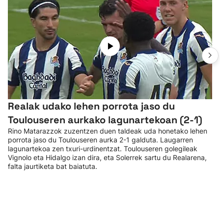
Realak udako lehen porrota jaso du
Toulouseren aurkako lagunartekoan (2-1)
Rino Matarazzok zuzentzen duen taldeak uda honetako lehen
porrota jaso du Toulouseren aurka 2-1 galduta. Laugarren
lagunartekoa zen txuri-urdinentzat. Toulouseren golegileak
Vignolo eta Hidalgo izan dira, eta Solerrek sartu du Realarena,
falta jaurtiketa bat baiatuta.