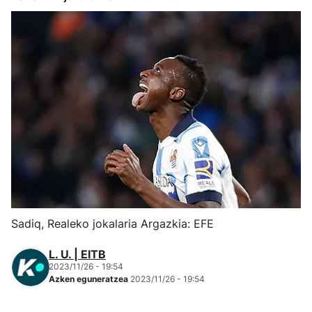
Herri-kirolak
Eskubaloia
Kirolak 360
Atletismoa
Mendi-lasterketak
Kirol gehiago
Sadiq, Realeko jokalaria Argazkia: EFE
"Helmuga"
L. U. | EITB
2023/11/26 - 19:54
Azken eguneratzea
2023/11/26 - 19:54