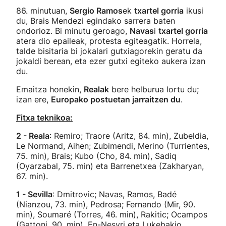
86. minutuan,
Sergio Ramos
ek
txartel gorria
ikusi
du, Brais Mendezi egindako sarrera baten
ondorioz. Bi minutu geroago,
Navas
i
txartel gorria
atera dio epaileak, protesta egiteagatik. Horrela,
talde bisitaria bi jokalari gutxiagorekin geratu da
jokaldi berean, eta ezer gutxi egiteko aukera izan
du.
Emaitza honekin,
Realak
bere helburua lortu du;
izan ere,
Europako postuetan jarraitzen du
.
Fitxa teknikoa:
2 - Reala
: Remiro; Traore (Aritz, 84. min), Zubeldia,
Le Normand, Aihen; Zubimendi, Merino (Turrientes,
75. min), Brais; Kubo (Cho, 84. min), Sadiq
(Oyarzabal, 75. min) eta Barrenetxea (Zakharyan,
67. min).
1 - Sevilla
: Dmitrovic; Navas, Ramos, Badé
(Nianzou, 73. min), Pedrosa; Fernando (Mir, 90.
min), Soumaré (Torres, 46. min), Rakitic; Ocampos
(Gattoni, 90. min), En-Nesyri eta Lukebakio