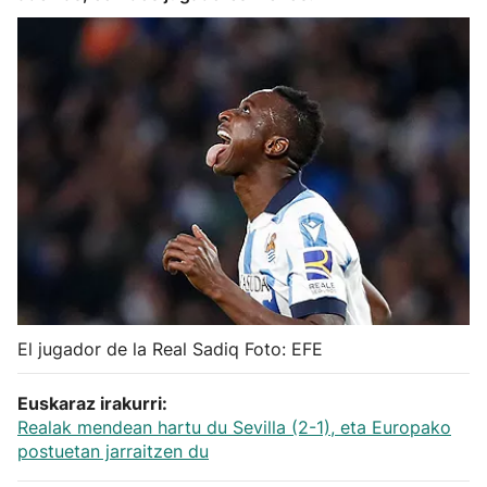
Herri-kirolak
Balonmano
Kirolak 360
Atletismo
Carreras de montaña
Más deportes
El jugador de la Real Sadiq Foto: EFE
"Helmuga"
Euskaraz irakurri:
Realak mendean hartu du Sevilla (2-1), eta Europako
postuetan jarraitzen du