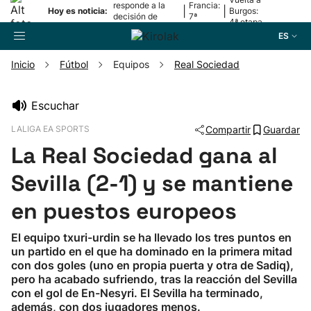
responde a la
Francia:
|
|
Hoy es noticia:
Burgos:
decisión de
7ª
4ª etapa
Oriamendi
etapa
ES
Inicio
Fútbol
Equipos
Real Sociedad
Buscador
Escuchar
LALIGA EA SPORTS
Compartir
Guardar
Fútbol
La Real Sociedad gana al
Pelota
Sevilla (2-1) y se mantiene
en puestos europeos
Remo
El equipo txuri-urdin se ha llevado los tres puntos en
un partido en el que ha dominado en la primera mitad
Baloncesto
con dos goles (uno en propia puerta y otra de Sadiq),
pero ha acabado sufriendo, tras la reacción del Sevilla
Ciclismo
con el gol de En-Nesyri. El Sevilla ha terminado,
además, con dos jugadores menos.