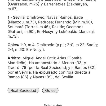
(Oyarzabal, m.75) y Barrenetxea (Zakharyan,
m.67).
1 - Sevilla
: Dmitrovic; Navas, Ramos, Badé
(Nianzou, m.73), Pedrosa; Fernando (Mir, m.90),
Soumaré (Torres, m.46), Rakitic; Ocampos
(Gattoni, m.90), En-Nesyri y Lukébakio (Januzaj,
m.73).
Goles
: 1-0, m.4: Dmitrovic (p.p.); 2-0, m.22: Sadiq;
2-1, m.60: En-Nesyri.
Árbitro
: Miguel Ángel Ortiz Arias (Comité
Madrileño). Ha amonestado a Merino (33) y
Traoré (78) por la Real Sociedad; y a Ramos (82)
por el Sevilla. Ha expulsado con roja directa a
Ramos (86) y Navas (89), del Sevilla.
Real Sociedad
Goles
Publicidad