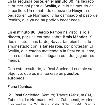
En la segunda parte, en el
minuto 60
, ha llegado
el primer gol para el
Sevilla
, que lo ha metido en
el partido. Un remate de cabeza de
Nesyri
ha
pegado en Le Normand, y ha cambiado el paso de
Remiro, que ya no ha podido hacer nada.
En el
minuto 86
,
Sergio Ramos
ha visto la
roja
directa
, por una entrada sobre
Brais Méndez
. Y
dos minutos más tarde,
Navas
también ha sido
amonestado con la
tarjeta roja
, por protestar. El
Sevilla, que estaba metiendo a la Real en su área,
se ha quedado en una jugada con dos jugadores
menos.
Con este resultado, la Real Sociedad cumple su
objetivo, que es mantenerse en
puestos
europeos
.
Ficha técnica:
,2 - Real Sociedad
: Remiro; Traoré (Aritz, m.84),
Zubeldia, Le Normand, Aihen; Zubimendi, Merino
(Turrientes, m.75), Brais; Kubo (Cho, m.84), Sadiq