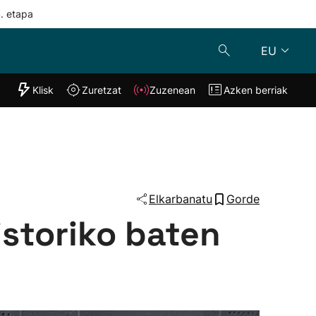
4. etapa
EU
"Helmuga"
Klisk
Zuretzat
Zuzenean
Azken berriak
Klisk
Zuzenean
o
Zuretzat
Azken berria
Elkarbanatu
Gorde
istoriko baten