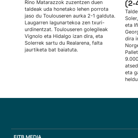
(2-
Rino Matarazzok zuzentzen duen
taldeak uda honetako lehen porrota
Talde
jaso du Toulouseren aurka 2-1 galduta.
Soler
Laugarren lagunartekoa zen txuri-
eta I
urdinentzat. Toulouseren golegileak
Georg
Vignolo eta Hidalgo izan dira, eta
dira 
Solerrek sartu du Realarena, falta
Norge
jaurtiketa bat baiatuta.
Palle
9.000
atsed
eta g
heldu
EITB MEDIA