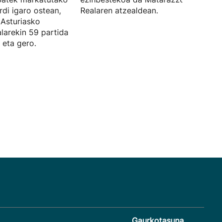
rdi igaro ostean,
Realaren atzealdean.
 Asturiasko
larekin 59 partida
 eta gero.
Gaurkotasuna