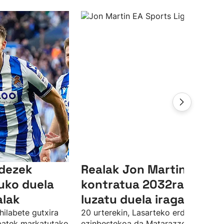
ndezek
Realak Jon Martinen
uko duela
kontratua 2032ra arte
alak
luzatu duela iragarri du
hilabete gutxira
20 urterekin, Lasarteko erdiko atzelar
 batek markatutako
ezinbestekoa da Matarazzorentzat