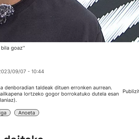
bila goaz''
2023/09/07 - 10:44
da denboradian taldeak dituen erronken aurrean.
Publizi
sailkapena lortzeko gogor borrokatuko dutela esan
laniaz).
iga
Anoeta