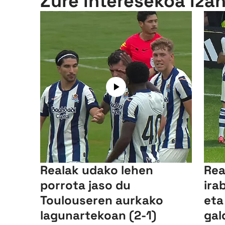
Zure interesekoa iza
Realak udako lehen
Rea
porrota jaso du
ira
Toulouseren aurkako
eta
lagunartekoan (2-1)
gal