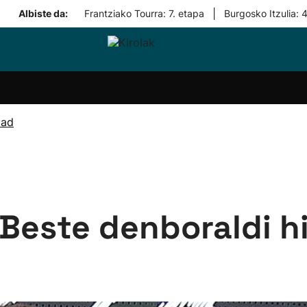
|
Albiste da:
Frantziako Tourra: 7. etapa
Burgosko Itzulia: 
i-
Eskubaloia
Kirolak
Atletismoa
Mendi-
Kirol
lak
360
lasterketak
gehiag
Taldeak
olaritza
Lehiaketak
Zuzenean
dad
i-
Kirol-
tzea
bideoak
l Herri
tira
'Beste denboraldi h