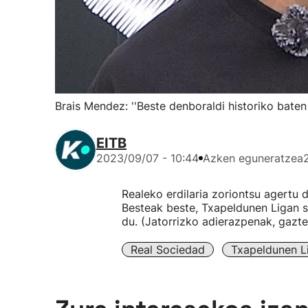
Brais Mendez: ''Beste denboraldi historiko baten 
EITB
2023/09/07 - 10:44
Azken eguneratzea
Realeko erdilaria zoriontsu agertu 
Besteak beste, Txapeldunen Ligan 
du. (Jatorrizko adierazpenak, gazte
Real Sociedad
Txapeldunen L