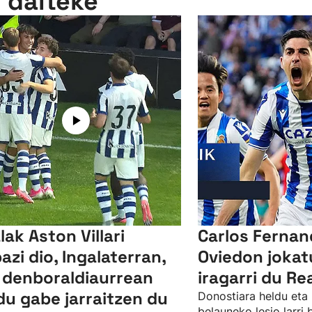
n daiteke
lak Aston Villari
Carlos Ferna
bazi dio, Ingalaterran,
Oviedon jokat
 denboraldiaurrean
iragarri du Re
du gabe jarraitzen du
Donostiara heldu eta 
belauneko lesio larri