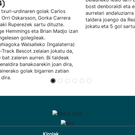
4)
bost denboraldi eta e
 txuri-urdinaren golak Carlos
aurrelari andaluziarra
, Orri Oskarsson, Gorka Carrera
taldera joango da Rea
ñaki Ruperezek sartu dituzte.
jokatu eta 5 gol sartu
e Hemmings eta Brian Madjo izan
ingelesen golegileak.
hiagoka Walsalleko (Ingalaterra)
t-Track Bescot zelaian jokatu da,
 bat zaleren aurren. Bi taldeak
enaldira banakoarekin joan dira,
ainerako golak bigarren zatian
 dira.
Kirolak