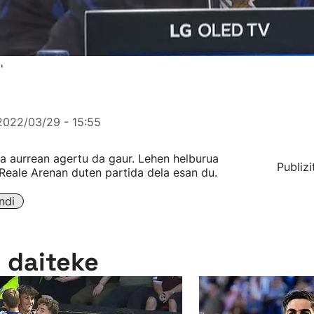
'
2022/03/29 - 15:55
sa aurrean agertu da gaur. Lehen helburua
Publizi
eale Arenan duten partida dela esan du.
ndi
n daiteke