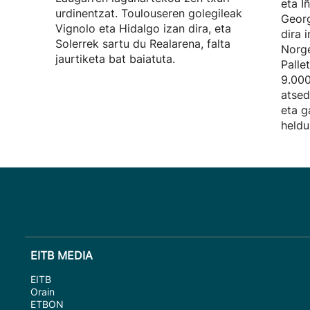
eta I
urdinentzat. Toulouseren golegileak
Georg
Vignolo eta Hidalgo izan dira, eta
dira 
Solerrek sartu du Realarena, falta
Norge
jaurtiketa bat baiatuta.
Palle
9.000
atsed
eta g
heldu
EITB MEDIA
EITB
Orain
ETBON