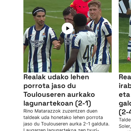
Realak udako lehen
Rea
porrota jaso du
ira
Toulouseren aurkako
eta
lagunartekoan (2-1)
gal
(2-
Rino Matarazzok zuzentzen duen
taldeak uda honetako lehen porrota
Talde
jaso du Toulouseren aurka 2-1 galduta.
Soler
Laugarren lagunartekoa zen txuri-