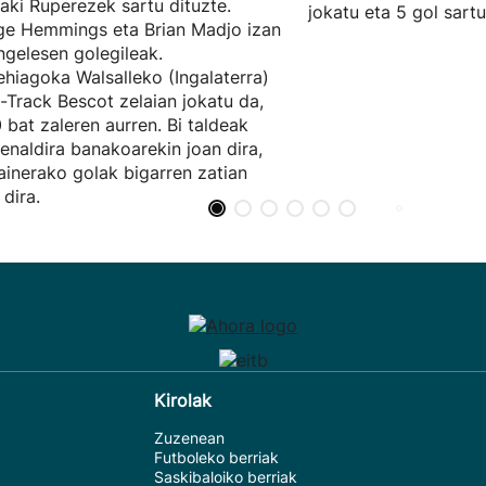
ñaki Ruperezek sartu dituzte.
jokatu eta 5 gol sartu
e Hemmings eta Brian Madjo izan
ingelesen golegileak.
hiagoka Walsalleko (Ingalaterra)
t-Track Bescot zelaian jokatu da,
 bat zaleren aurren. Bi taldeak
enaldira banakoarekin joan dira,
ainerako golak bigarren zatian
 dira.
Kirolak
Zuzenean
Futboleko berriak
Saskibaloiko berriak