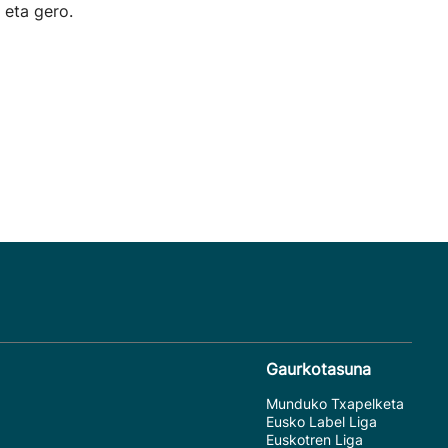
 eta gero.
Gaurkotasuna
Munduko Txapelketa
Eusko Label Liga
Euskotren Liga