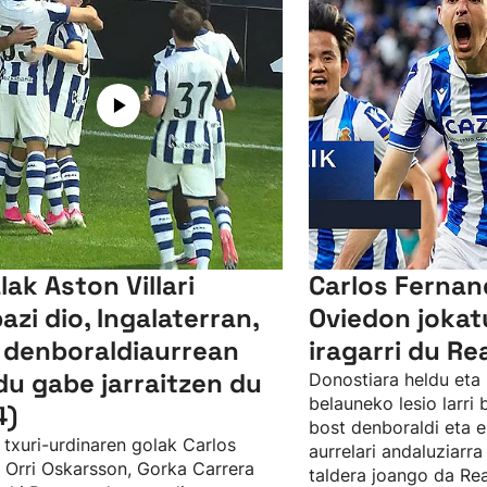
lak Aston Villari
Carlos Ferna
bazi dio, Ingalaterran,
Oviedon jokat
 denboraldiaurrean
iragarri du Re
du gabe jarraitzen du
Donostiara heldu eta 
belauneko lesio larri
4)
bost denboraldi eta e
 txuri-urdinaren golak Carlos
aurrelari andaluziarra
, Orri Oskarsson, Gorka Carrera
taldera joango da Rea