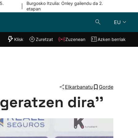
5.
Burgosko Itzulia: Onley gailendu da 2.
|
etapan
EU
"Helmuga"
Klisk
Zuretzat
Zuzenean
Azken berriak
Klisk
Zuzenean
o
Zuretzat
Azken berria
Elkarbanatu
Gorde
geratzen dira''