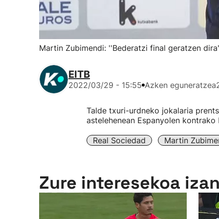
Martin Zubimendi: ''Bederatzi final geratzen dira'
EITB
2022/03/29 - 15:55
Azken eguneratzea
Talde txuri-urdneko jokalaria prent
astelehenean Espanyolen kontrako R
Real Sociedad
Martin Zubime
Zure interesekoa iza