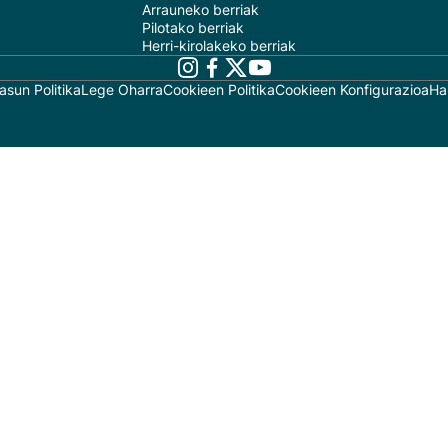
Arrauneko berriak
Pilotako berriak
Herri-kirolakeko berriak
asun Politika
Lege Oharra
Cookieen Politika
Cookieen Konfigurazioa
Ha