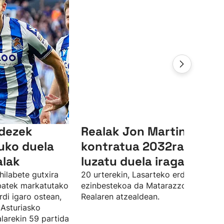
ndezek
Realak Jon Martinen
uko duela
kontratua 2032ra arte
alak
luzatu duela iragarri du
hilabete gutxira
20 urterekin, Lasarteko erdiko atzelar
 batek markatutako
ezinbestekoa da Matarazzorentzat
rdi igaro ostean,
Realaren atzealdean.
 Asturiasko
larekin 59 partida