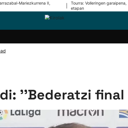
arrazabal-Mariezkurrena II,
Tourra: Volleringen garaipena, 
|
etapan
i-
Eskubaloia
Kirolak
Atletismoa
Mendi-
Kirol
lak
360
lasterketak
gehiag
Taldeak
olaritza
Lehiaketak
Zuzenean
dad
i-
Kirol-
tzea
bideoak
l Herri
tira
: ''Bederatzi final 