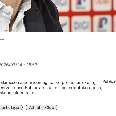
EFE
2026/03/24 - 16:53
Publizi
n Mamesen asteartean egindako prentsaurrekoan,
zentzen duen Batzarraren ustez, aukeratutako eguna,
eskundeak egiteko.
ports Liga
Athletic Club