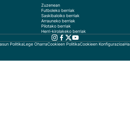
Zuzenean
Futboleko berriak
Saskibaloiko berriak
Arrauneko berriak
Pilotako berriak
Herri-kirolakeko berriak
asun Politika
Lege Oharra
Cookieen Politika
Cookieen Konfigurazioa
Ha