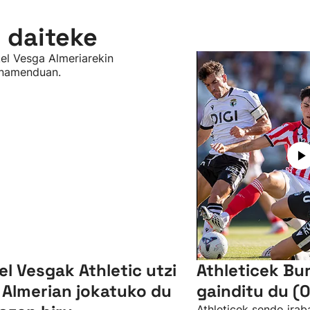
n daiteke
el Vesgak Athletic utzi
Athleticek Bu
 Almerian jokatuko du
gainditu du (0
Athleticek sendo irab