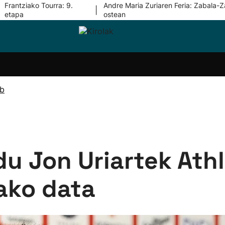
Frantziako Tourra: 9.
Andre Maria Zuriaren Feria: Zabala-Z
|
etapa
ostean
i-
Eskubaloia
Kirolak
Atletismoa
Mendi-
Kirol
lak
360
lasterketak
gehiag
Taldeak
olaritza
Lehiaketak
Zuzenean
ub
i-
Kirol-
tzea
bideoak
l Herri
tira
du Jon Uriartek Ath
ako data