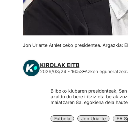
Jon Uriarte Athleticeko presidentea. Argazkia: 
KIROLAK EITB
2026/03/24 - 16:53
Azken eguneratzea
Bilboko klubaren presidenteak, Sa
azaldu du bere iritziz eta berak zu
maiatzaren 8a, egokiena dela haut
Futbola
Jon Uriarte
EA S