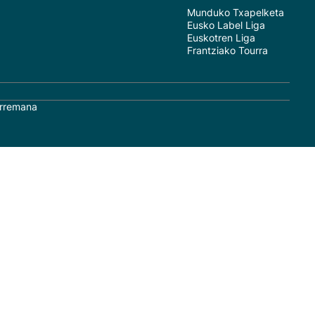
Munduko Txapelketa
Eusko Label Liga
Euskotren Liga
Frantziako Tourra
rremana