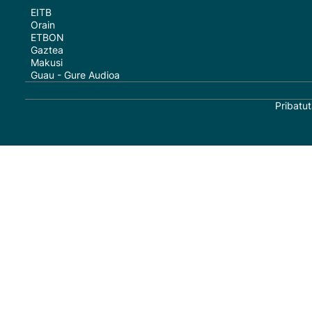
EITB
Orain
ETBON
Gaztea
Makusi
Guau - Gure Audioa
Pribatut