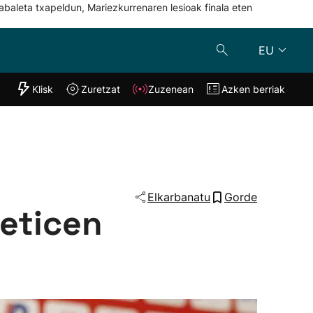
abaleta txapeldun, Mariezkurrenaren lesioak finala eten
EU
"Helmuga"
Klisk
Zuretzat
Zuzenean
Azken berriak
Klisk
Zuzenean
o
Zuretzat
Azken berria
Elkarbanatu
Gorde
leticen