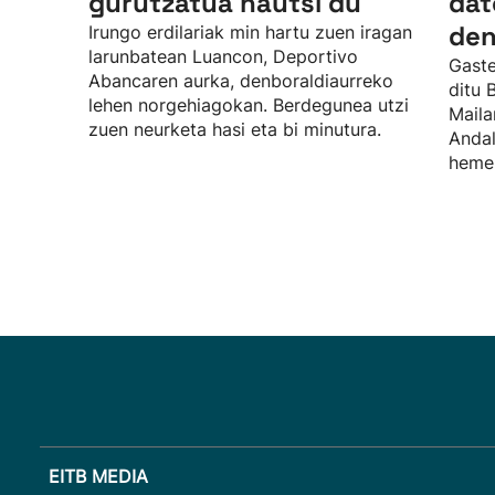
gurutzatua hautsi du
dat
den
Irungo erdilariak min hartu zuen iragan
larunbatean Luancon, Deportivo
Gaste
Abancaren aurka, denboraldiaurreko
ditu 
lehen norgehiagokan. Berdegunea utzi
Maila
zuen neurketa hasi eta bi minutura.
Andal
hemen
EITB MEDIA