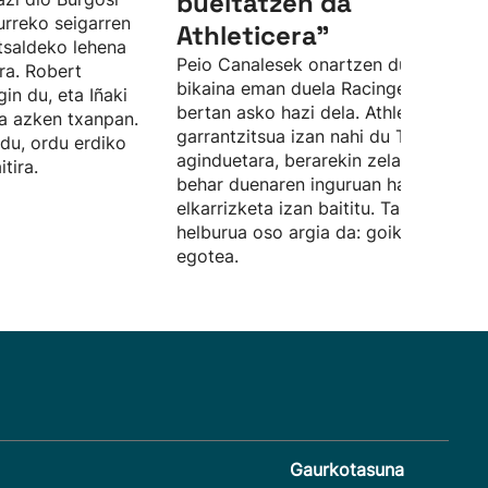
bueltatzen da
urreko seigarren
Athleticera”
tsaldeko lehena
Peio Canalesek onartzen du urte
ira. Robert
bikaina eman duela Racingen utzita, e
in du, eta Iñaki
bertan asko hazi dela. Athleticen
na azken txanpan.
garrantzitsua izan nahi du Terzicen
du, ordu erdiko
aginduetara, berarekin zelaian egin
tira.
behar duenaren inguruan hainbat
elkarrizketa izan baititu. Taldearen
helburua oso argia da: goiko postuet
egotea.
Gaurkotasuna