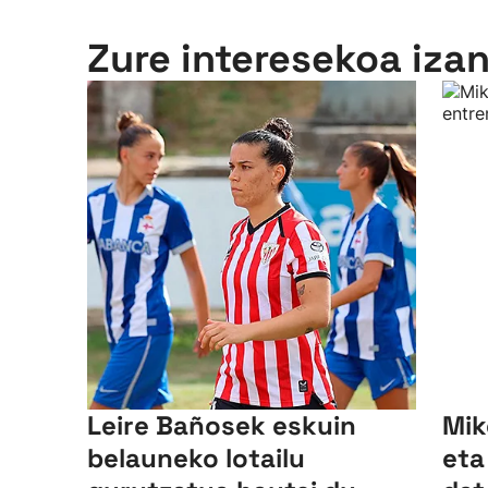
Zure interesekoa iza
Leire Bañosek eskuin
Mik
belauneko lotailu
eta