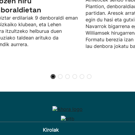
ozen hiru
Plantion, denboraldia
boraldietan
partidan. Aresok arra
iztar erdilariak 9 denboraldi eman
egin du hasi eta gutx
Bizkaiko klubean, eta Lehen
Navarrok bigarrena eg
ra itzultzeko helburua duen
Williamsek hirugarre
uziako taldean arituko da
Formatu berezia izan 
dik aurrera.
lau denbora jokatu bai
Kirolak