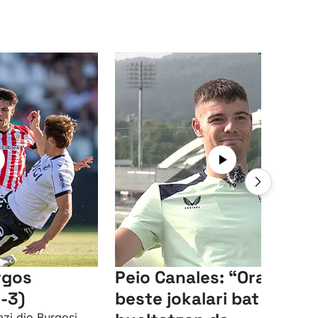
rgos
Peio Canales: “Orain
-3)
beste jokalari bat
azi dio Burgosi