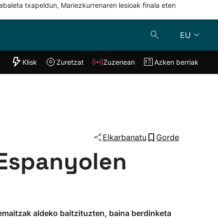
abaleta txapeldun, Mariezkurrenaren lesioak finala eten
EU
"Helmuga"
Klisk
Zuretzat
Zuzenean
Azken berriak
Klisk
Zuzenean
o
Zuretzat
Azken berria
Elkarbanatu
Gorde
 Espanyolen
maitzak aldeko baitzituzten, baina berdinketa