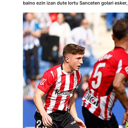
baino ezin izan dute lortu Sanceten golari esker