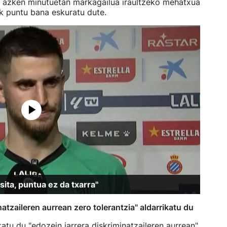
k azken minutuetan markagailua iraultzeko mehatxua
ek puntu bana eskuratu dute.
sita, puntua ez da txarra''
natzaileren aurrean zero tolerantzia" aldarrikatu du
katu du "edozein jarrera diskriminatzaileren aurrean",