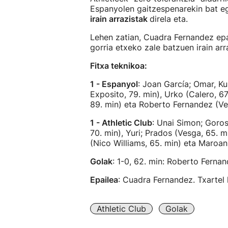
Espanyolen gaitzespenarekin bat e
irain arrazistak
direla eta.
Lehen zatian, Cuadra Fernandez ep
gorria etxeko zale batzuen irain arr
Fitxa teknikoa:
1 - Espanyol
: Joan García; Omar, K
Exposito, 79. min), Urko (Calero, 67.
89. min) eta Roberto Fernandez (Vel
1 - Athletic Club
: Unai Simon; Goros
70. min), Yuri; Prados (Vesga, 65. m
(Nico Williams, 65. min) eta Maroan
Golak
: 1-0, 62. min: Roberto Fernand
Epailea
: Cuadra Fernandez. Txartel h
Athletic Club
Golak