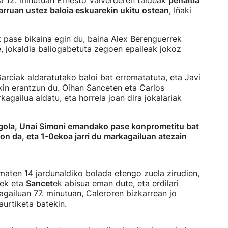
ta 12. minutuan Ernesto Valverderen taldeak
penaltia
rruan ustez baloia eskuarekin ukitu ostean
, Iñaki
k pase bikaina egin du, baina Alex Berenguerrek
e, jokaldia baliogabetuta zegoen epaileak jokoz
rciak aldaratutako baloi bat errematatuta, eta Javi
in erantzun du. Oihan Sanceten eta Carlos
gailua aldatu, eta horrela joan dira jokalariak
gola, Unai Simoni emandako pase konprometitu bat
on da, eta 1-0ekoa jarri du markagailuan atezain
maten 14 jardunaldiko bolada etengo zuela zirudien,
nek eta
Sancet
ek abisua eman dute, eta erdilari
agailuan 77. minutuan, Caleroren bizkarrean jo
aurtiketa batekin.