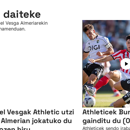
n daiteke
el Vesgak Athletic utzi
Athleticek Bu
 Almerian jokatuko du
gainditu du (0
ozen hiru
Athleticek sendo irab