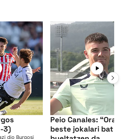
rgos
Peio Canales: “Orain
-3)
beste jokalari bat
bueltatzen da
azi dio Burgosi