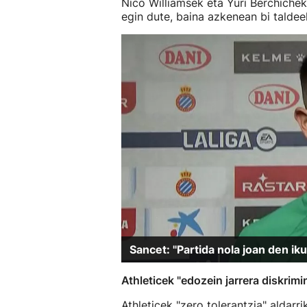
Nico Williamsek eta Yuri Berchiche
egin dute, baina azkenean bi talde
Sancet: ''Partida nola joan den iku
Athleticek "edozein jarrera diskrimi
Athleticek "zero tolerantzia" aldarri