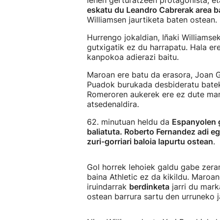
lehen gerturatzeen protagonista, e
eskatu du Leandro Cabrerak area ba
Williamsen jaurtiketa baten ostean.
Hurrengo jokaldian, Iñaki Williamse
gutxigatik ez du harrapatu. Hala er
kanpokoa adierazi baitu.
Maroan ere batu da erasora, Joan Ga
Puadok burukada desbideratu batek
Romeroren aukerek ere ez dute marka
atsedenaldira.
62. minutuan heldu da
Espanyolen 
baliatuta. Roberto Fernandez adi eg
zuri-gorriari baloia lapurtu ostean
.
Gol horrek lehoiek galdu gabe zera
baina Athletic ez da kikildu. Maroa
iruindarrak
berdinketa
jarri du mark
ostean barrura sartu den urruneko j