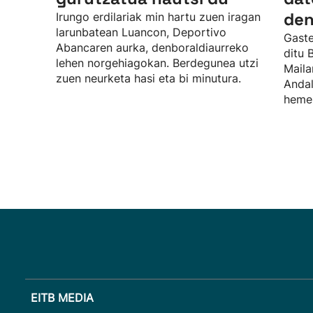
den
Irungo erdilariak min hartu zuen iragan
larunbatean Luancon, Deportivo
Gaste
Abancaren aurka, denboraldiaurreko
ditu 
lehen norgehiagokan. Berdegunea utzi
Maila
zuen neurketa hasi eta bi minutura.
Andal
hemen
EITB MEDIA