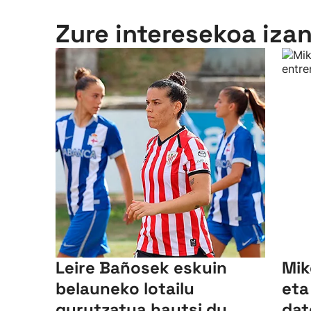
Zure interesekoa iza
Leire Bañosek eskuin
Mik
belauneko lotailu
eta
gurutzatua hautsi du
dat