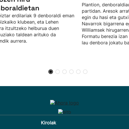
Plantion, denboraldia
boraldietan
partidan. Aresok arra
iztar erdilariak 9 denboraldi eman
egin du hasi eta gutx
Bizkaiko klubean, eta Lehen
Navarrok bigarrena eg
ra itzultzeko helburua duen
Williamsek hirugarre
uziako taldean arituko da
Formatu berezia izan 
dik aurrera.
lau denbora jokatu bai
Kirolak