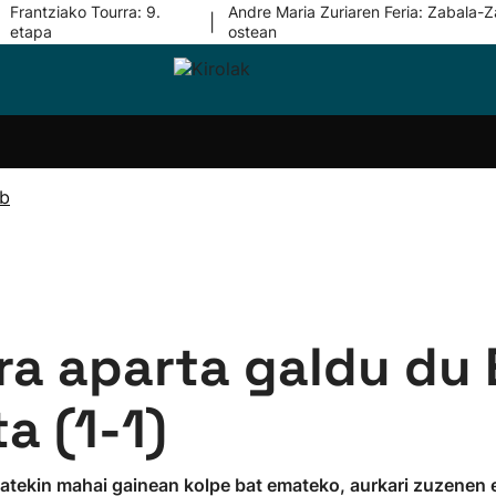
Frantziako Tourra: 9.
Andre Maria Zuriaren Feria: Zabala-Z
|
etapa
ostean
i-
Eskubaloia
Kirolak
Atletismoa
Mendi-
Kirol
lak
360
lasterketak
gehiag
Taldeak
olaritza
Lehiaketak
Zuzenean
ub
i-
Kirol-
tzea
bideoak
l Herri
tira
ra aparta galdu du
a (1-1)
batekin mahai gainean kolpe bat emateko, aurkari zuzenen e