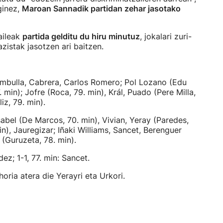
ginez,
Maroan Sannadik partidan zehar jasotako
aileak
partida gelditu du hiru minutuz
, jokalari zuri-
azistak jasotzen ari baitzen.
umbulla, Cabrera, Carlos Romero; Pol Lozano (Edu
 min); Jofre (Roca, 79. min), Král, Puado (Pere Milla,
iz, 79. min).
abel (De Marcos, 70. min), Vivian, Yeray (Paredes,
in), Jauregizar; Iñaki Williams, Sancet, Berenguer
 (Guruzeta, 78. min).
ez; 1-1, 77. min: Sancet.
oria atera die Yerayri eta Urkori.