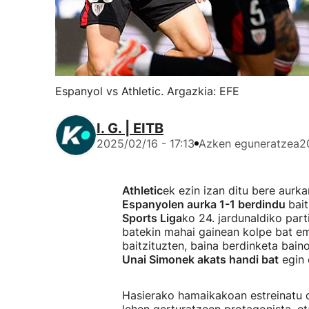
Espanyol vs Athletic. Argazkia: EFE
I. G. | EITB
2025/02/16 - 17:13
Azken eguneratzea
2
Athletic
ek ezin izan ditu bere aurk
Espanyolen aurka 1-1 berdindu
bai
Sports Liga
ko 24. jardunaldiko part
batekin mahai gainean kolpe bat e
baitzituzten, baina berdinketa bain
Unai Simonek akats handi bat
egin 
Hasierako hamaikakoan estreinatu d