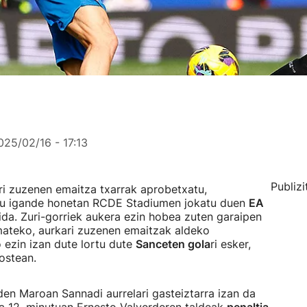
025/02/16 - 17:13
Publizi
ari zuzenen emaitza txarrak aprobetxatu,
tu igande honetan RCDE Stadiumen jokatu duen
EA
ida. Zuri-gorriek aukera ezin hobea zuten garaipen
mateko, aurkari zuzenen emaitzak aldeko
o ezin izan dute lortu dute
Sanceten gola
ri esker,
ostean.
en Maroan Sannadi aurrelari gasteiztarra izan da