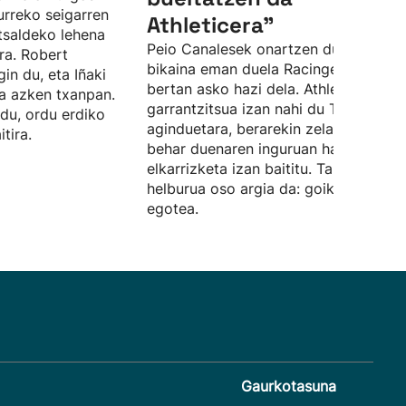
urreko seigarren
Athleticera”
tsaldeko lehena
Peio Canalesek onartzen du urte
ira. Robert
bikaina eman duela Racingen utzita, e
in du, eta Iñaki
bertan asko hazi dela. Athleticen
na azken txanpan.
garrantzitsua izan nahi du Terzicen
du, ordu erdiko
aginduetara, berarekin zelaian egin
tira.
behar duenaren inguruan hainbat
elkarrizketa izan baititu. Taldearen
helburua oso argia da: goiko postuet
egotea.
Gaurkotasuna