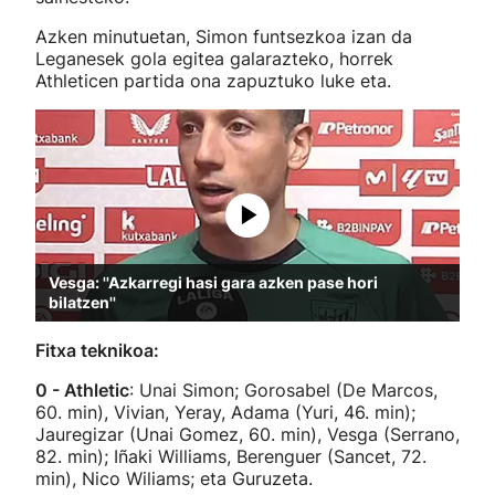
Azken minutuetan, Simon funtsezkoa izan da
Leganesek gola egitea galarazteko, horrek
Athleticen partida ona zapuztuko luke eta.
Vesga: ''Azkarregi hasi gara azken pase hori
bilatzen''
Fitxa teknikoa:
0 - Athletic
: Unai Simon; Gorosabel (De Marcos,
60. min), Vivian, Yeray, Adama (Yuri, 46. min);
Jauregizar (Unai Gomez, 60. min), Vesga (Serrano,
82. min); Iñaki Williams, Berenguer (Sancet, 72.
min), Nico Wiliams; eta Guruzeta.