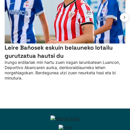
Leire Bañosek eskuin belauneko lotailu
gurutzatua hautsi du
Irungo erdilariak min hartu zuen iragan larunbatean Luancon,
Deportivo Abancaren aurka, denboraldiaurreko lehen
norgehiagokan. Berdegunea utzi zuen neurketa hasi eta bi
minutura.