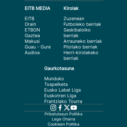
EITB MEDIA
Kirolak
EITB
Zuzenean
Orain
Futboleko berriak
ETBON
Saskibaloiko
Gaztea
berriak
Makusi
Arrauneko berriak
Guau - Gure
Pilotako berriak
Audioa
Herri-kirolakeko
berriak
Gaurkotasuna
Munduko
Txapelketa
Eusko Label Liga
Euskotren Liga
Frantziako Tourra
Pribatutasun Politika
Lege Oharra
Cookieen Politika