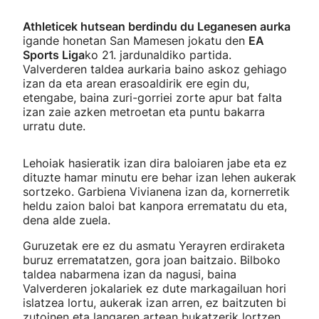
Athleticek hutsean berdindu du Leganesen aurka
igande honetan San Mamesen jokatu den
EA
Sports Liga
ko 21. jardunaldiko partida.
Valverderen taldea aurkaria baino askoz gehiago
izan da eta arean erasoaldirik ere egin du,
etengabe, baina zuri-gorriei zorte apur bat falta
izan zaie azken metroetan eta puntu bakarra
urratu dute.
Lehoiak hasieratik izan dira baloiaren jabe eta ez
dituzte hamar minutu ere behar izan lehen aukerak
sortzeko. Garbiena Vivianena izan da, kornerretik
heldu zaion baloi bat kanpora errematatu du eta,
dena alde zuela.
Guruzetak ere ez du asmatu Yerayren erdiraketa
buruz errematatzen, gora joan baitzaio. Bilboko
taldea nabarmena izan da nagusi, baina
Valverderen jokalariek ez dute markagailuan hori
islatzea lortu, aukerak izan arren, ez baitzuten bi
zutoinen eta langaren artean bukatzerik lortzen.