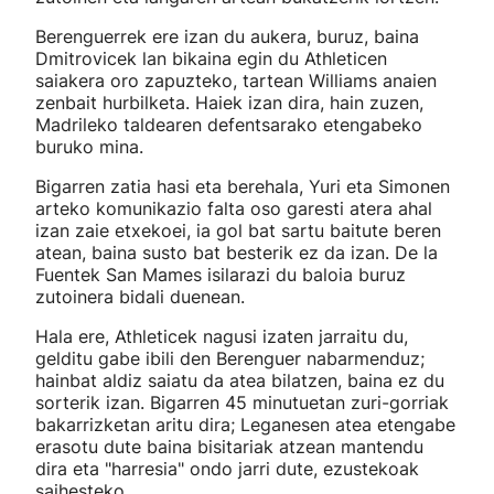
Berenguerrek ere izan du aukera, buruz, baina
Dmitrovicek lan bikaina egin du Athleticen
saiakera oro zapuzteko, tartean Williams anaien
zenbait hurbilketa. Haiek izan dira, hain zuzen,
Madrileko taldearen defentsarako etengabeko
buruko mina.
Bigarren zatia hasi eta berehala, Yuri eta Simonen
arteko komunikazio falta oso garesti atera ahal
izan zaie etxekoei, ia gol bat sartu baitute beren
atean, baina susto bat besterik ez da izan. De la
Fuentek San Mames isilarazi du baloia buruz
zutoinera bidali duenean.
Hala ere, Athleticek nagusi izaten jarraitu du,
gelditu gabe ibili den Berenguer nabarmenduz;
hainbat aldiz saiatu da atea bilatzen, baina ez du
sorterik izan. Bigarren 45 minutuetan zuri-gorriak
bakarrizketan aritu dira; Leganesen atea etengabe
erasotu dute baina bisitariak atzean mantendu
dira eta "harresia" ondo jarri dute, ezustekoak
saihesteko.