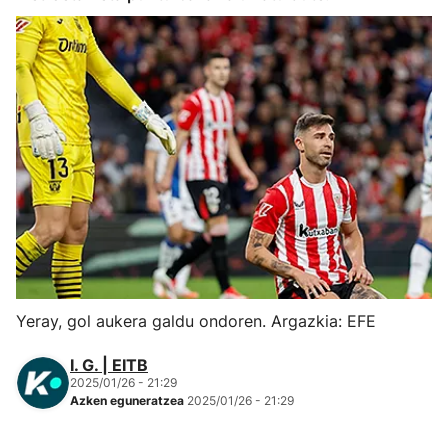
Herri-kirolak
Eskubaloia
Kirolak 360
Atletismoa
Mendi-lasterketak
Kirol gehiago
Yeray, gol aukera galdu ondoren. Argazkia: EFE
"Helmuga"
I. G. | EITB
2025/01/26 - 21:29
Azken eguneratzea
2025/01/26 - 21:29