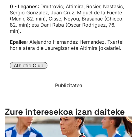
0 - Leganes
: Dmitrovic; Altimira, Rosier, Nastasic,
Sergio Gonzalez, Juan Cruz; Miguel de la Fuente
(Munir, 82. min), Cisse, Neyou, Brasanac (Chicco,
82. min); eta Dani Raba (Oscar Rodriguez, 76.
min).
Epailea
: Alejandro Hernandez Hernandez. Txartel
horia atera die Jauregizar eta Altimira jokalariei.
Athletic Club
Publizitatea
Zure interesekoa izan daiteke