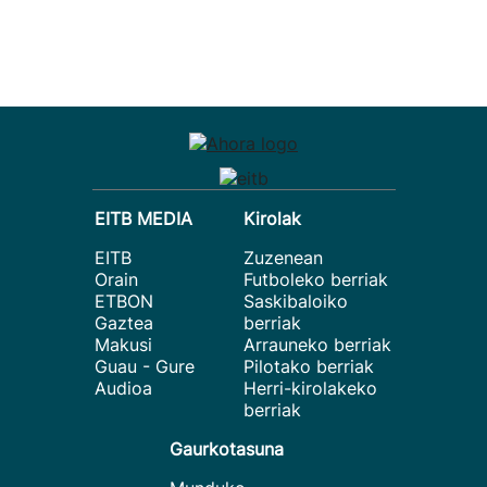
EITB MEDIA
Kirolak
EITB
Zuzenean
Orain
Futboleko berriak
ETBON
Saskibaloiko
Gaztea
berriak
Makusi
Arrauneko berriak
Guau - Gure
Pilotako berriak
Audioa
Herri-kirolakeko
berriak
Gaurkotasuna