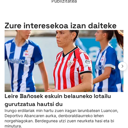
Publizitatea
Zure interesekoa izan daiteke
Leire Bañosek eskuin belauneko lotailu
gurutzatua hautsi du
Irungo erdilariak min hartu zuen iragan larunbatean Luancon,
Deportivo Abancaren aurka, denboraldiaurreko lehen
norgehiagokan. Berdegunea utzi zuen neurketa hasi eta bi
minutura.