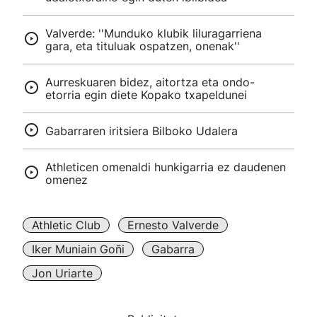
Valverde: ''Munduko klubik liluragarriena
gara, eta tituluak ospatzen, onenak''
Aurreskuaren bidez, aitortza eta ondo-
etorria egin diete Kopako txapeldunei
Gabarraren iritsiera Bilboko Udalera
Athleticen omenaldi hunkigarria ez daudenen
omenez
Athletic Club
Ernesto Valverde
Iker Muniain Goñi
Gabarra
Jon Uriarte