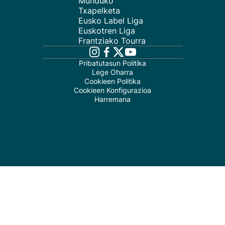
Munduko
Txapelketa
Eusko Label Liga
Euskotren Liga
Frantziako Tourra
Pribatutasun Politika
Lege Oharra
Cookieen Politika
Cookieen Konfigurazioa
Harremana