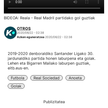
Herri-kirolak
BIDEOA: Reala - Real Madril partidako gol guztiak
Eskubaloia
OTROS
2020/06/22 - 02:38
Kirolak 360
Azken eguneratzea
2020/06/22 - 02:38
Atletismoa
2019-2020 denboraldiko Santander Ligako 30.
jardunaldiko partida honen laburpena eta golak.
Mendi-lasterketak
Lehen eta Bigarren Mailako laburpen guztiak,
eitb.eus-en.
Kirol gehiago
Futbola
Real Sociedad
Anoeta
Golak
"Helmuga"
Publizitatea