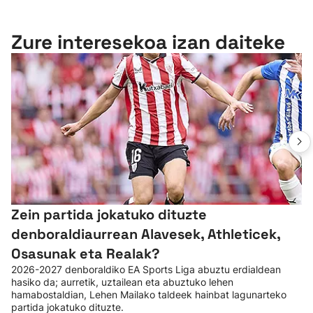
Zure interesekoa izan daiteke
Zein partida jokatuko dituzte
denboraldiaurrean Alavesek, Athleticek,
Osasunak eta Realak?
2026-2027 denboraldiko EA Sports Liga abuztu erdialdean
hasiko da; aurretik, uztailean eta abuztuko lehen
hamabostaldian, Lehen Mailako taldeek hainbat lagunarteko
partida jokatuko dituzte.