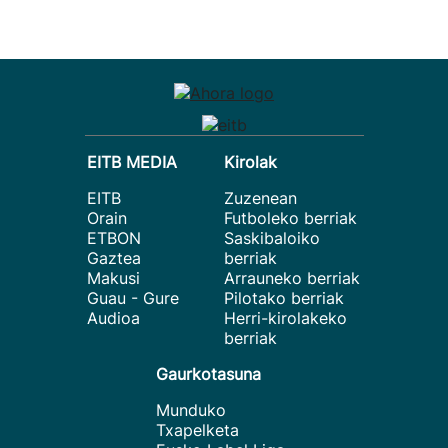
EITB MEDIA
Kirolak
EITB
Zuzenean
Orain
Futboleko berriak
ETBON
Saskibaloiko
Gaztea
berriak
Makusi
Arrauneko berriak
Guau - Gure
Pilotako berriak
Audioa
Herri-kirolakeko
berriak
Gaurkotasuna
Munduko
Txapelketa