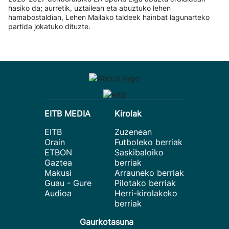
hasiko da; aurretik, uztailean eta abuztuko lehen
hamabostaldian, Lehen Mailako taldeek hainbat lagunarteko
partida jokatuko dituzte.
EITB MEDIA
Kirolak
EITB
Zuzenean
Orain
Futboleko berriak
ETBON
Saskibaloiko
Gaztea
berriak
Makusi
Arrauneko berriak
Guau - Gure
Pilotako berriak
Audioa
Herri-kirolakeko
berriak
Gaurkotasuna