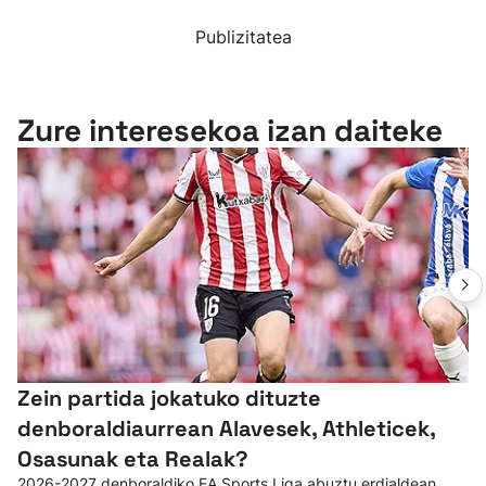
Publizitatea
Zure interesekoa izan daiteke
Zein partida jokatuko dituzte
denboraldiaurrean Alavesek, Athleticek,
Osasunak eta Realak?
2026-2027 denboraldiko EA Sports Liga abuztu erdialdean