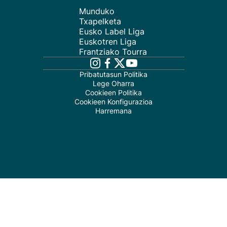
Munduko
Txapelketa
Eusko Label Liga
Euskotren Liga
Frantziako Tourra
Pribatutasun Politika
Lege Oharra
Cookieen Politika
Cookieen Konfigurazioa
Harremana