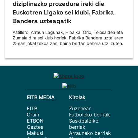
diziplinazko prozedura ireki die
Euskotren Ligako sei klubi, Fabrika
Bandera uzteagatik
Astillero, Arraun Lagunak, Hibaika, Orio, Tolosaldea eta
Zumaia dira sei klub horiek. Fabrika Bandera uztailaren
25ean jokatzekoa zen, baina bertan behera utzi zuten.
EITB MEDIA
Kirolak
EITB
Zuzenean
Orain
Futboleko berriak
ETBON
Saskibaloiko
Gaztea
berriak
Makusi
Arrauneko berriak