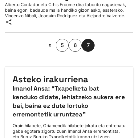
Alberto Contador eta Crhis Froome dira faborito nagusienak,
baina egon, badaude maila handiko gizon asko, esaterako,
Vincenzo Nibali, Joaquim Rodríguez eta Alejandro Valverde.
«
5
6
7
Asteko irakurriena
Imanol Ansa: “Txapelketa bat
kenduko didate, lehiatzeko aukera ere
bai, baina ez dute lortuko
erremontetik urruntzea"
Orain hilabete, Oriamendik hilabete jokatu eta entrenatu
gabe egotera zigortu zuen Imanol Ansa erremontista,
eta Buruz Buruko Txapelketatik kanpo utzi zuen.