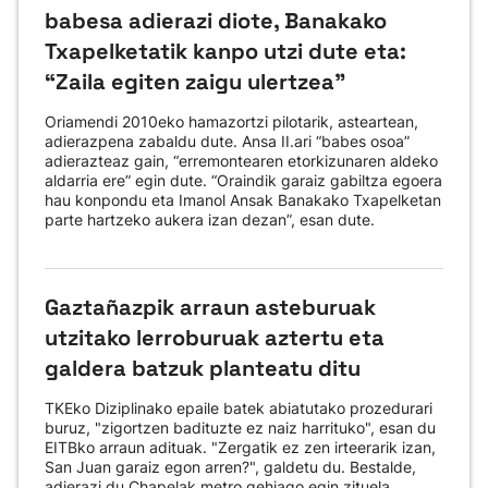
babesa adierazi diote, Banakako
Txapelketatik kanpo utzi dute eta:
“Zaila egiten zaigu ulertzea”
Oriamendi 2010eko hamazortzi pilotarik, asteartean,
adierazpena zabaldu dute. Ansa II.ari “babes osoa”
adierazteaz gain, “erremontearen etorkizunaren aldeko
aldarria ere” egin dute. “Oraindik garaiz gabiltza egoera
hau konpondu eta Imanol Ansak Banakako Txapelketan
parte hartzeko aukera izan dezan”, esan dute.
Gaztañazpik arraun asteburuak
utzitako lerroburuak aztertu eta
galdera batzuk planteatu ditu
TKEko Diziplinako epaile batek abiatutako prozedurari
buruz, "zigortzen badituzte ez naiz harrituko", esan du
EITBko arraun adituak. "Zergatik ez zen irteerarik izan,
San Juan garaiz egon arren?", galdetu du. Bestalde,
adierazi du Chapelak metro gehiago egin zituela