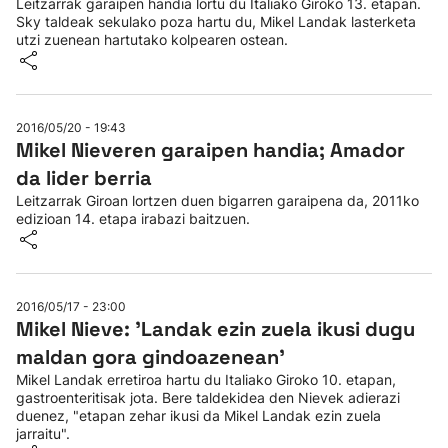
Leitzarrak garaipen handia lortu du Italiako Giroko 13. etapan.
Sky taldeak sekulako poza hartu du, Mikel Landak lasterketa
utzi zuenean hartutako kolpearen ostean.
2016/05/20 - 19:43
Mikel Nieveren garaipen handia; Amador
da lider berria
Leitzarrak Giroan lortzen duen bigarren garaipena da, 2011ko
edizioan 14. etapa irabazi baitzuen.
2016/05/17 - 23:00
Mikel Nieve: 'Landak ezin zuela ikusi dugu
maldan gora gindoazenean'
Mikel Landak erretiroa hartu du Italiako Giroko 10. etapan,
gastroenteritisak jota. Bere taldekidea den Nievek adierazi
duenez, "etapan zehar ikusi da Mikel Landak ezin zuela
jarraitu".