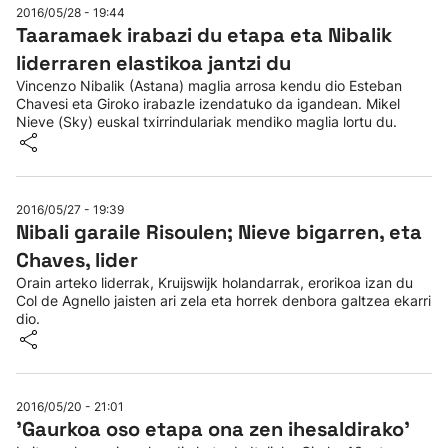
2016/05/28 - 19:44
Taaramaek irabazi du etapa eta Nibalik
liderraren elastikoa jantzi du
Vincenzo Nibalik (Astana) maglia arrosa kendu dio Esteban
Chavesi eta Giroko irabazle izendatuko da igandean. Mikel
Nieve (Sky) euskal txirrindulariak mendiko maglia lortu du.
2016/05/27 - 19:39
Nibali garaile Risoulen; Nieve bigarren, eta
Chaves, lider
Orain arteko liderrak, Kruijswijk holandarrak, erorikoa izan du
Col de Agnello jaisten ari zela eta horrek denbora galtzea ekarri
dio.
2016/05/20 - 21:01
'Gaurkoa oso etapa ona zen ihesaldirako'