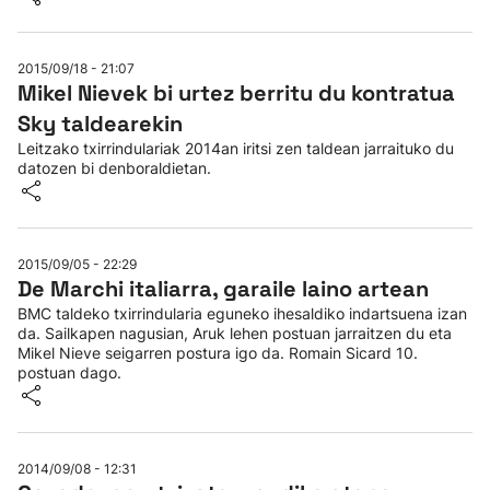
2015/09/18 - 21:07
Mikel Nievek bi urtez berritu du kontratua
Sky taldearekin
Leitzako txirrindulariak 2014an iritsi zen taldean jarraituko du
datozen bi denboraldietan.
2015/09/05 - 22:29
De Marchi italiarra, garaile laino artean
BMC taldeko txirrindularia eguneko ihesaldiko indartsuena izan
da. Sailkapen nagusian, Aruk lehen postuan jarraitzen du eta
Mikel Nieve seigarren postura igo da. Romain Sicard 10.
postuan dago.
2014/09/08 - 12:31