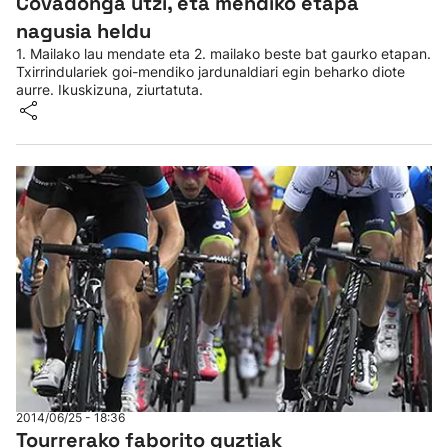
Covadonga utzi, eta mendiko etapa
nagusia heldu
1. Mailako lau mendate eta 2. mailako beste bat gaurko etapan.
Txirrindulariek goi-mendiko jardunaldiari egin beharko diote
aurre. Ikuskizuna, ziurtatuta.
2014/06/25 - 18:36
Tourrerako faborito guztiak