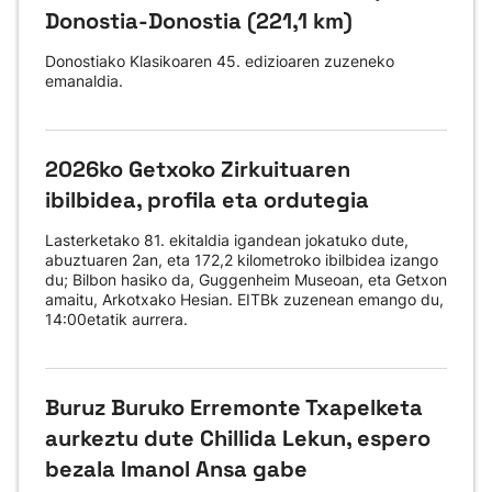
Donostia-Donostia (221,1 km)
Donostiako Klasikoaren 45. edizioaren zuzeneko
emanaldia.
2026ko Getxoko Zirkuituaren
ibilbidea, profila eta ordutegia
Lasterketako 81. ekitaldia igandean jokatuko dute,
abuztuaren 2an, eta 172,2 kilometroko ibilbidea izango
du; Bilbon hasiko da, Guggenheim Museoan, eta Getxon
amaitu, Arkotxako Hesian. EITBk zuzenean emango du,
14:00etatik aurrera.
Buruz Buruko Erremonte Txapelketa
aurkeztu dute Chillida Lekun, espero
bezala Imanol Ansa gabe