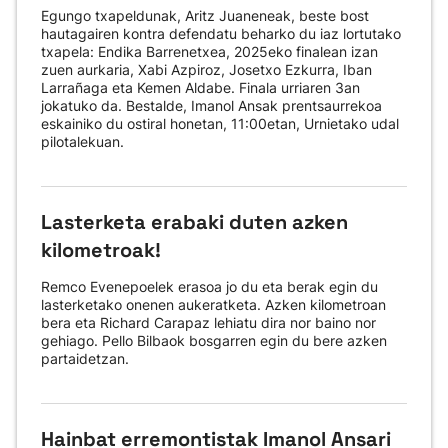
Egungo txapeldunak, Aritz Juaneneak, beste bost
hautagairen kontra defendatu beharko du iaz lortutako
txapela: Endika Barrenetxea, 2025eko finalean izan
zuen aurkaria, Xabi Azpiroz, Josetxo Ezkurra, Iban
Larrañaga eta Kemen Aldabe. Finala urriaren 3an
jokatuko da. Bestalde, Imanol Ansak prentsaurrekoa
eskainiko du ostiral honetan, 11:00etan, Urnietako udal
pilotalekuan.
Lasterketa erabaki duten azken
kilometroak!
Remco Evenepoelek erasoa jo du eta berak egin du
lasterketako onenen aukeratketa. Azken kilometroan
bera eta Richard Carapaz lehiatu dira nor baino nor
gehiago. Pello Bilbaok bosgarren egin du bere azken
partaidetzan.
Hainbat erremontistak Imanol Ansari