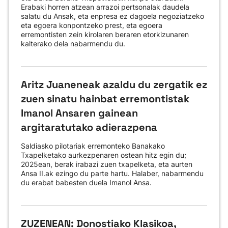
Erabaki horren atzean arrazoi pertsonalak daudela
salatu du Ansak, eta enpresa ez dagoela negoziatzeko
eta egoera konpontzeko prest, eta egoera
erremontisten zein kirolaren beraren etorkizunaren
kalterako dela nabarmendu du.
Aritz Juaneneak azaldu du zergatik ez
zuen sinatu hainbat erremontistak
Imanol Ansaren gainean
argitaratutako adierazpena
Saldiasko pilotariak erremonteko Banakako
Txapelketako aurkezpenaren ostean hitz egin du;
2025ean, berak irabazi zuen txapelketa, eta aurten
Ansa II.ak ezingo du parte hartu. Halaber, nabarmendu
du erabat babesten duela Imanol Ansa.
ZUZENEAN: Donostiako Klasikoa,