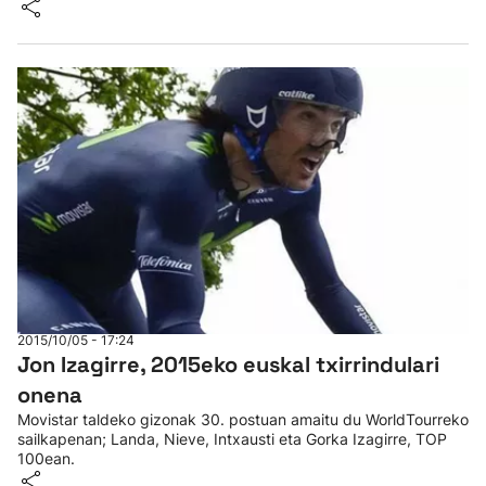
2015/10/05 - 17:24
Jon Izagirre, 2015eko euskal txirrindulari
onena
Movistar taldeko gizonak 30. postuan amaitu du WorldTourreko
sailkapenan; Landa, Nieve, Intxausti eta Gorka Izagirre, TOP
100ean.