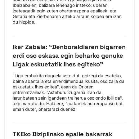
Ibaizabalen, balizara lehenago iristeko; uberan
joateagatik egin zuten ohartarazpena epaileek, eta
Getaria eta Zierbenaren arteko arraun kolpea ere izan
du hizpide.
Iker Zabala: “Denboraldiaren bigarren
erdi oso eskasa egin beharko genuke
Ligak eskuetatik ihes egiteko"
"Liga erabakita dagoela uste dut, goizegi da esateko,
baina abantaila eta errendimendua ikusita, oso zaila da
eskuetatik ihes egitea", esan du Orioren
entrenatzaileak. "Asteburu izugarria izan da,
larunbatean zein igandean trainerua oso ondo ibili da",
azpimarratu du. Hala ere, "aurkariek aurrerapauso bat
eman dute", ohartarazi duenez.
TKEko Diziplinako epaile bakarrak