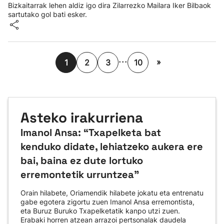
Bizkaitarrak lehen aldiz igo dira Zilarrezko Mailara Iker Bilbaok
sartutako gol bati esker.
...
»
1
2
3
10
Asteko irakurriena
Imanol Ansa: “Txapelketa bat
kenduko didate, lehiatzeko aukera ere
bai, baina ez dute lortuko
erremontetik urruntzea"
Orain hilabete, Oriamendik hilabete jokatu eta entrenatu
gabe egotera zigortu zuen Imanol Ansa erremontista,
eta Buruz Buruko Txapelketatik kanpo utzi zuen.
Erabaki horren atzean arrazoi pertsonalak daudela