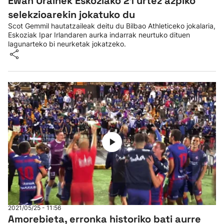
Ewan Urainek Eskoziako 21 urtez azpiko
selekzioarekin jokatuko du
Scot Gemmil hautatzaileak deitu du Bilbao Athleticeko jokalaria,
Eskoziak Ipar Irlandaren aurka indarrak neurtuko dituen
lagunarteko bi neurketak jokatzeko.
2021/05/25 - 11:56
Amorebieta, erronka historiko bati aurre