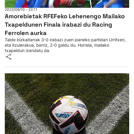
2023/06/10 - 23:11
Amorebietak RFEFeko Lehenengo Mailako
Txapeldunen Finala irabazi du Racing
Ferrolen aurka
Talde bizkaitarrak 3-0 irabazi zuen joaneko partidan Urritxen,
eta itzulerakoa, berriz, 2-0 galdu du. Horrela, mailako
txapeldun izendatu da.