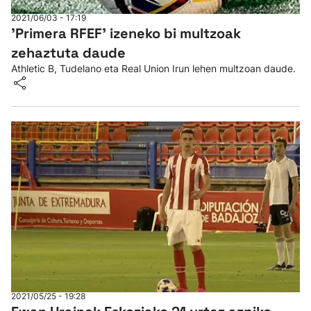
2021/06/03 - 17:19
'Primera RFEF' izeneko bi multzoak
zehaztuta daude
Athletic B, Tudelano eta Real Union Irun lehen multzoan daude.
2021/05/25 - 19:28