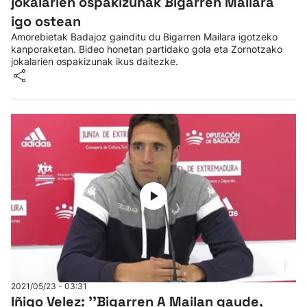
jokalarien ospakizunak Bigarren Mailara
igo ostean
Amorebietak Badajoz gainditu du Bigarren Mailara igotzeko
kanporaketan. Bideo honetan partidako gola eta Zornotzako
jokalarien ospakizunak ikus daitezke.
2021/05/23 - 03:31
Iñigo Velez: ''Bigarren A Mailan gaude,