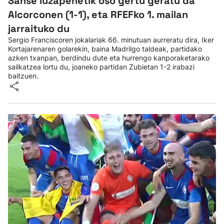
Sanse luzapenetik oso gertu geratu da
Alcorconen (1-1), eta RFEFko 1. mailan
jarraituko du
Sergio Franciscoren jokalariak 66. minutuan aurreratu dira, Iker
Kortajarenaren golarekin, baina Madrilgo taldeak, partidako
azken txanpan, berdindu dute eta hurrengo kanporaketarako
sailkatzea lortu du, joaneko partidan Zubietan 1-2 irabazi
baitzuen.