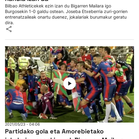
Bilbao Athleticekek ezin izan du Bigarren Mailara igo
Burgosekin 1-0 galdu ostean. Joseba Etxeberria zuri-gorrien
entrenatzaileak onartu duenez, jokalariak burumakur geratu
dira.
2021/05/23 - 04:06
Partidako gola eta Amorebietako