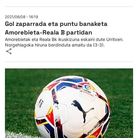
2021/06/08 - 16:19
Gol zaparrada eta puntu banaketa
Amorebieta-Reala B partidan
Amorebietak eta Reala Bk ikuskizuna eskaini dute Urritxen.
Norgehiagoka hiruna berdinduta amaitu da (3-3).