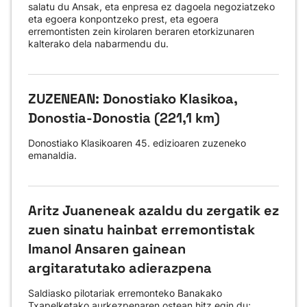
salatu du Ansak, eta enpresa ez dagoela negoziatzeko
eta egoera konpontzeko prest, eta egoera
erremontisten zein kirolaren beraren etorkizunaren
kalterako dela nabarmendu du.
ZUZENEAN: Donostiako Klasikoa,
Donostia-Donostia (221,1 km)
Donostiako Klasikoaren 45. edizioaren zuzeneko
emanaldia.
Aritz Juaneneak azaldu du zergatik ez
zuen sinatu hainbat erremontistak
Imanol Ansaren gainean
argitaratutako adierazpena
Saldiasko pilotariak erremonteko Banakako
Txapelketako aurkezpenaren ostean hitz egin du;