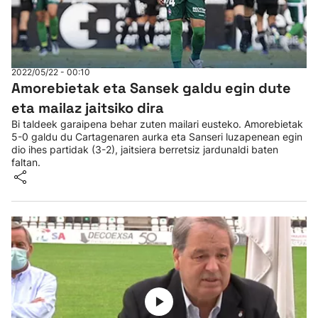
2022/05/22 - 00:10
Amorebietak eta Sansek galdu egin dute
eta mailaz jaitsiko dira
Bi taldeek garaipena behar zuten mailari eusteko. Amorebietak
5-0 galdu du Cartagenaren aurka eta Sanseri luzapenean egin
dio ihes partidak (3-2), jaitsiera berretsiz jardunaldi baten
faltan.