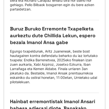
bera eta Richard Carapaz lehiatu dira nor baino nor
gehiago. Pello Bilbaok bosgarren egin du bere azken
partaidetzan.
Buruz Buruko Erremonte Txapelketa
aurkeztu dute Chillida Lekun, espero
bezala Imanol Ansa gabe
Egungo txapeldunak, Aritz Juaneneak, beste bost
hautagairen kontra defendatu beharko du iaz lortutako
txapela: Endika Barrenetxea, 2025eko finalean izan
zuen aurkaria, Xabi Azpiroz, Josetxo Ezkurra, Iban
Larrañaga eta Kemen Aldabe. Finala urriaren 3an
jokatuko da. Bestalde, Imanol Ansak prentsaurrekoa
eskainiko du ostiral honetan, 11:00etan, Urnietako udal
pilotalekuan.
Hainbat erremontistak Imanol Ansari
babesa adierazi diote, Banakako