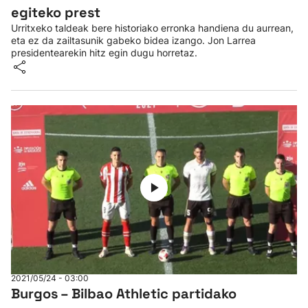
egiteko prest
Urritxeko taldeak bere historiako erronka handiena du aurrean,
eta ez da zailtasunik gabeko bidea izango. Jon Larrea
presidentearekin hitz egin dugu horretaz.
2021/05/24 - 03:00
Burgos – Bilbao Athletic partidako