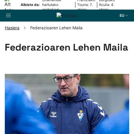
|
|
Albiste da:
hartutako
Tourra: 7.
Itzulia: 4.
erabakiari
etapa
etapa
erantzun dio
EU
Hasiera
Federazioaren Lehen Maila
Bilatzailea
Federazioaren Lehen Maila
Futbola
Pilota
Arrauna
Saskibaloia
Txirrindularitza