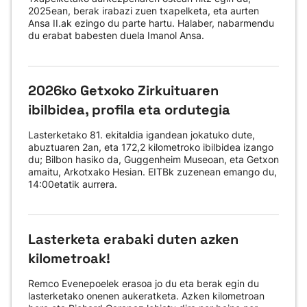
2025ean, berak irabazi zuen txapelketa, eta aurten
Ansa II.ak ezingo du parte hartu. Halaber, nabarmendu
du erabat babesten duela Imanol Ansa.
2026ko Getxoko Zirkuituaren
ibilbidea, profila eta ordutegia
Lasterketako 81. ekitaldia igandean jokatuko dute,
abuztuaren 2an, eta 172,2 kilometroko ibilbidea izango
du; Bilbon hasiko da, Guggenheim Museoan, eta Getxon
amaitu, Arkotxako Hesian. EITBk zuzenean emango du,
14:00etatik aurrera.
Lasterketa erabaki duten azken
kilometroak!
Remco Evenepoelek erasoa jo du eta berak egin du
lasterketako onenen aukeratketa. Azken kilometroan