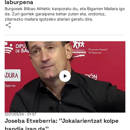
laburpena
Burgosek Bilbao Athletic kanporatu du, eta Bigarren Mailara igo
da. Zuri-gorriek garaipena behar zuten eta, ondorioz,
zilarrezko mailara igotzeko atarian geratu dira.
2021/05/24 - 01:57
Joseba Etxeberria: ''Jokalarientzat kolpe
handia izan da''