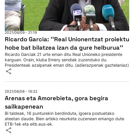
2021/06/09 - 21:19
Ricardo Garcia: ''Real Unionentzat proiektu
hobe bat bilatzea izan da gure helburua''
Ricardo Garciak 21 urte eman ditu Real Unioneko presidente
karguan. Orain, kluba Emery sendiak zuzenduko du.
Presidenteak azalpenak eman ditu. (adierazpenak gaztelaniaz)
2021/06/08 - 16:32
Arenas eta Amorebieta, gora begira
sailkapenean
Bi taldeak, 16 punturekin berdinduta, igoera postuetako
ateetan daude. Bien arteko neurketa zuzenean emango dute
ETB-1ek eta eitb.eus-ek.