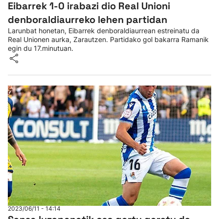
Eibarrek 1-0 irabazi dio Real Unioni
denboraldiaurreko lehen partidan
Larunbat honetan, Eibarrek denboraldiaurrean estreinatu da
Real Unionen aurka, Zarautzen. Partidako gol bakarra Ramanik
egin du 17.minutuan.
2023/06/11 - 14:14