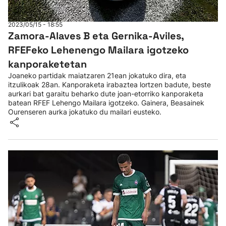
2023/05/15 - 18:55
Zamora-Alaves B eta Gernika-Aviles,
RFEFeko Lehenengo Mailara igotzeko
kanporaketetan
Joaneko partidak maiatzaren 21ean jokatuko dira, eta
itzulikoak 28an. Kanporaketa irabaztea lortzen badute, beste
aurkari bat garaitu beharko dute joan-etorriko kanporaketa
batean RFEF Lehengo Mailara igotzeko. Gainera, Beasainek
Ourenseren aurka jokatuko du mailari eusteko.