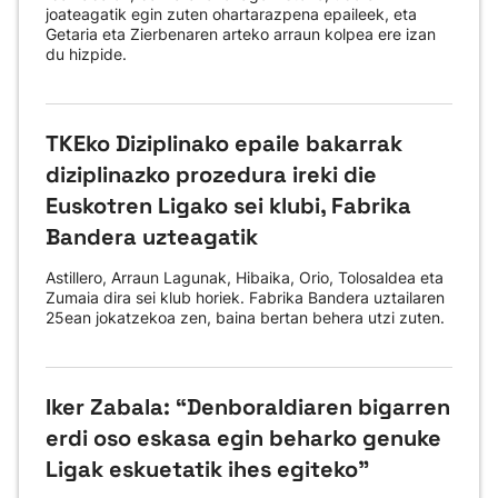
joateagatik egin zuten ohartarazpena epaileek, eta
Getaria eta Zierbenaren arteko arraun kolpea ere izan
du hizpide.
TKEko Diziplinako epaile bakarrak
diziplinazko prozedura ireki die
Euskotren Ligako sei klubi, Fabrika
Bandera uzteagatik
Astillero, Arraun Lagunak, Hibaika, Orio, Tolosaldea eta
Zumaia dira sei klub horiek. Fabrika Bandera uztailaren
25ean jokatzekoa zen, baina bertan behera utzi zuten.
Iker Zabala: “Denboraldiaren bigarren
erdi oso eskasa egin beharko genuke
Ligak eskuetatik ihes egiteko"