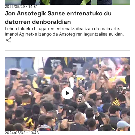
2025/05/29 - 14:31
Jon Ansotegik Sanse entrenatuko du
datorren denboraldian
Lehen taldeko hirugarren entrenatzailea izan da orain arte.
Imanol Agirretxe izango da Ansotegiren laguntzailea aulkian.
2024/06/02 - 13:43