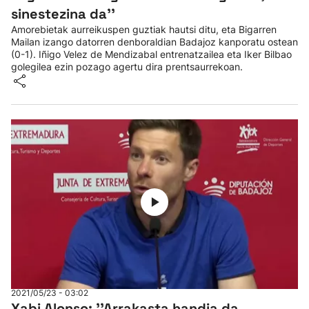
sinestezina da''
Amorebietak aurreikuspen guztiak hautsi ditu, eta Bigarren
Mailan izango datorren denboraldian Badajoz kanporatu ostean
(0-1). Iñigo Velez de Mendizabal entrenatzailea eta Iker Bilbao
golegilea ezin pozago agertu dira prentsaurrekoan.
2021/05/23 - 03:02
Xabi Alonso: ''Arrakasta handia da