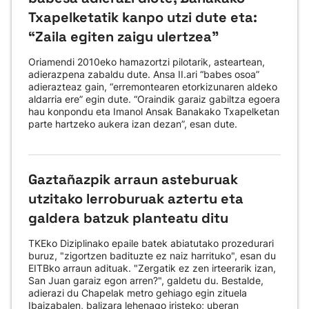
Txapelketatik kanpo utzi dute eta:
“Zaila egiten zaigu ulertzea”
Oriamendi 2010eko hamazortzi pilotarik, asteartean,
adierazpena zabaldu dute. Ansa II.ari “babes osoa”
adierazteaz gain, “erremontearen etorkizunaren aldeko
aldarria ere” egin dute. “Oraindik garaiz gabiltza egoera
hau konpondu eta Imanol Ansak Banakako Txapelketan
parte hartzeko aukera izan dezan”, esan dute.
Gaztañazpik arraun asteburuak
utzitako lerroburuak aztertu eta
galdera batzuk planteatu ditu
TKEko Diziplinako epaile batek abiatutako prozedurari
buruz, "zigortzen badituzte ez naiz harrituko", esan du
EITBko arraun adituak. "Zergatik ez zen irteerarik izan,
San Juan garaiz egon arren?", galdetu du. Bestalde,
adierazi du Chapelak metro gehiago egin zituela
Ibaizabalen, balizara lehenago iristeko; uberan