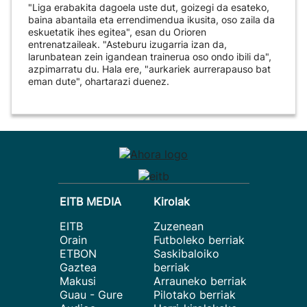
"Liga erabakita dagoela uste dut, goizegi da esateko,
baina abantaila eta errendimendua ikusita, oso zaila da
eskuetatik ihes egitea", esan du Orioren
entrenatzaileak. "Asteburu izugarria izan da,
larunbatean zein igandean trainerua oso ondo ibili da",
azpimarratu du. Hala ere, "aurkariek aurrerapauso bat
eman dute", ohartarazi duenez.
EITB MEDIA
Kirolak
EITB
Zuzenean
Orain
Futboleko berriak
ETBON
Saskibaloiko
Gaztea
berriak
Makusi
Arrauneko berriak
Guau - Gure
Pilotako berriak