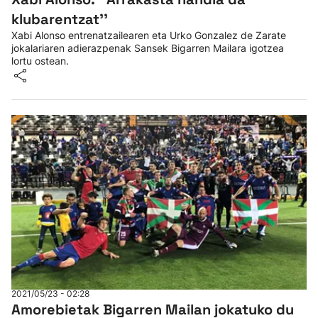
klubarentzat''
Xabi Alonso entrenatzailearen eta Urko Gonzalez de Zarate
jokalariaren adierazpenak Sansek Bigarren Mailara igotzea
lortu ostean.
2021/05/23 - 02:28
Amorebietak Bigarren Mailan jokatuko du