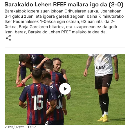
Barakaldo Lehen RFEF mailara igo da (2-0)
Barakaldok igoera zuen jokoan Orihuelaren aurka. Joanekoan
3-1 galdu zuen, eta igoera garesti zegoen, baina 7. minuturako
Iker Pedernalesek 1-0ekoa egin ostean, 63.ean iritsi da 2-
0ekoa, Borja Garciaren bitartez, eta luzapenean ez da golik
izan; beraz, Barakaldo Lehen RFEF mailako taldea da.
2023/07/22 - 17:17