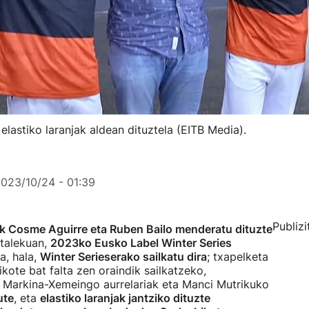
elastiko laranjak aldean dituztela (EITB Media).
023/10/24 - 01:39
Publizi
ek Cosme Aguirre eta Ruben Bailo menderatu dituzte
talekuan,
2023ko Eusko Label Winter Series
ta, hala,
Winter Serieserako sailkatu dira
; txapelketa
ikote bat falta zen oraindik sailkatzeko,
e Markina-Xemeingo aurrelariak eta Manci Mutrikuko
ute
, eta
elastiko laranjak jantziko dituzte