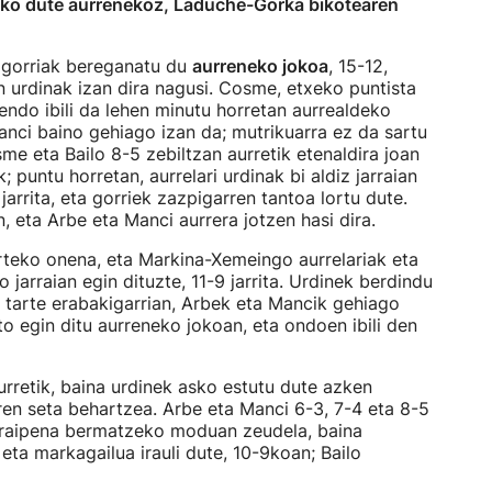
uko dute aurrenekoz, Laduche-Gorka bikotearen
 gorriak bereganatu du
aurreneko jokoa
, 15-12,
 urdinak izan dira nagusi. Cosme, etxeko puntista
ndo ibili da lehen minutu horretan aurrealdeko
anci baino gehiago izan da; mutrikuarra ez da sartu
me eta Bailo 8-5 zebiltzan aurretik etenaldira joan
k; puntu horretan, aurrelari urdinak bi aldiz jarraian
 jarrita, eta gorriek zazpigarren tantoa lortu dute.
, eta Arbe eta Manci aurrera jotzen hasi dira.
arteko onena, eta Markina-Xemeingo aurrelariak eta
 jarraian egin dituzte, 11-9 jarrita. Urdinek berdindu
, tarte erabakigarrian, Arbek eta Mancik gehiago
to egin ditu aurreneko jokoan, eta ondoen ibili den
aurretik, baina urdinek asko estutu dute azken
rren seta behartzea. Arbe eta Manci 6-3, 7-4 eta 8-5
 garaipena bermatzeko moduan zeudela, baina
eta markagailua irauli dute, 10-9koan; Bailo