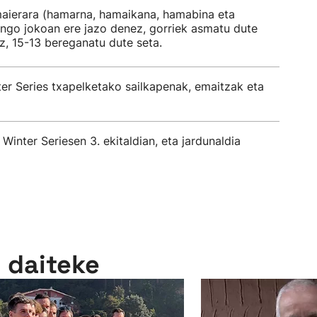
amaierara (hamarna, hamaikana, hamabina eta
nengo jokoan ere jazo denez, gorriek asmatu dute
oz, 15-13 bereganatu dute seta.
r Series txapelketako sailkapenak, emaitzak eta
 Winter Seriesen 3. ekitaldian, eta jardunaldia
n daiteke