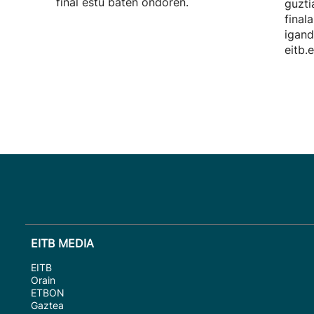
final estu baten ondoren.
guzti
final
igand
eitb.
EITB MEDIA
EITB
Orain
ETBON
Gaztea