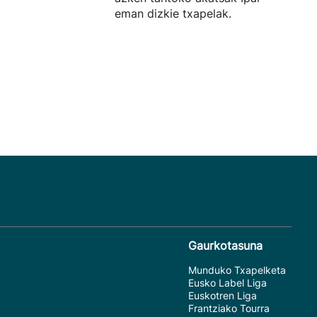
eman dizkie txapelak.
Gaurkotasuna
Munduko Txapelketa
Eusko Label Liga
Euskotren Liga
Frantziako Tourra