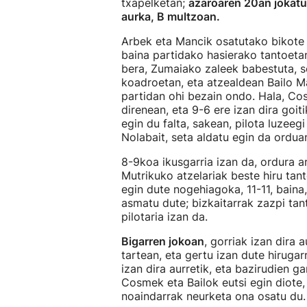
txapelketan;
azaroaren 20an jokat
aurka, B multzoan.
Arbek eta Mancik osatutako bikote
baina partidako hasierako tantoetan
bera, Zumaiako zaleek babestuta, se
koadroetan, eta atzealdean Bailo M
partidan ohi bezain ondo. Hala, Cos
direnean, eta 9-6 ere izan dira goiti
egin du falta, sakean, pilota luzeegi
Nolabait, seta aldatu egin da orduan
8-9koa ikusgarria izan da, ordura 
Mutrikuko atzelariak beste hiru tanto
egin dute nogehiagoka, 11-11, baina
asmatu dute; bizkaitarrak zazpi tan
pilotaria izan da.
Bigarren jokoan
, gorriak izan dira 
tartean, eta gertu izan dute hiruga
izan dira aurretik, eta bazirudien
Cosmek eta Bailok eutsi egin diote, 
noaindarrak neurketa ona osatu du.