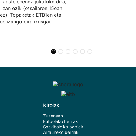
ak astelehenez jokatuko dira,
a izan ezik (otsailaren 15ean,
ez). Topaketak ETB1en eta
eus izango dira ikusgai.
Kirolak
Zuzenean
Futboleko berriak
Saskibaloiko berriak
Arrauneko berriak