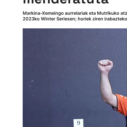
Markina-Xemeingo aurrelariak eta Mutrikuko atzel
2023ko Winter Seriesen; horiek ziren irabazteko