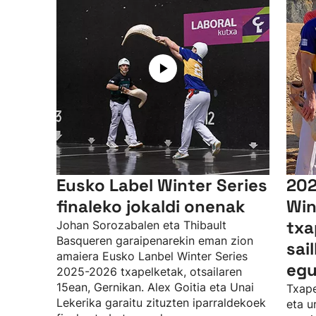
Eusko Label Winter Series
202
finaleko jokaldi onenak
Win
txa
Johan Sorozabalen eta Thibault
Basqueren garaipenarekin eman zion
sai
amaiera Eusko Lanbel Winter Series
egu
2025-2026 txapelketak, otsailaren
15ean, Gernikan. Alex Goitia eta Unai
Txape
Lekerika garaitu zituzten iparraldekoek
eta u