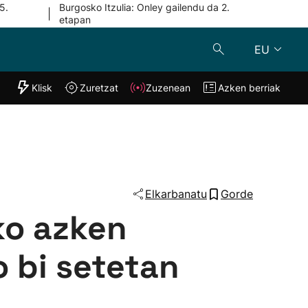
5.
Burgosko Itzulia: Onley gailendu da 2.
|
etapan
EU
"Helmuga"
Klisk
Zuretzat
Zuzenean
Azken berriak
Klisk
Zuzenean
o
Zuretzat
Azken berria
Elkarbanatu
Gorde
ko azken
o bi setetan