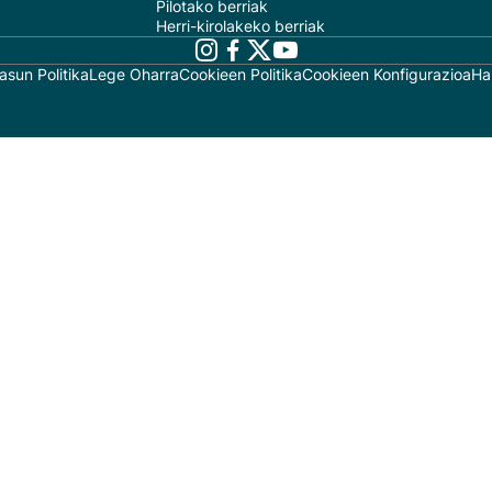
Pilotako berriak
Herri-kirolakeko berriak
asun Politika
Lege Oharra
Cookieen Politika
Cookieen Konfigurazioa
Ha