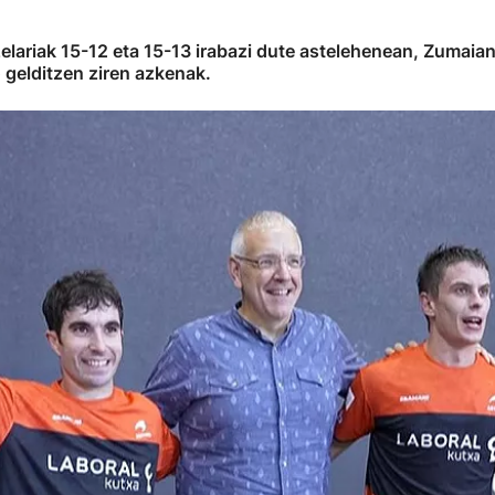
ariak 15-12 eta 15-13 irabazi dute astelehenean, Zumaian, e
 gelditzen ziren azkenak.