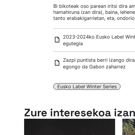
Bi bikoteak oso parean iritsi dira 
hamahiruna izan dira), baina, lehe
tanto erabakigarrietan, eta, ondori
2023-2024ko Eusko Label Winte
egutegia
Zazpi puntista berri izango dira
egongo da Gabon zaharrez
Eusko Label Winter Series
Zure interesekoa iza