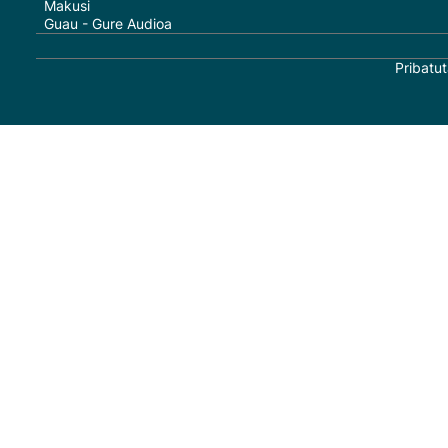
Makusi
Guau - Gure Audioa
Pribatut