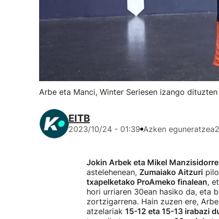
Arbe eta Manci, Winter Seriesen izango dituzten 
EITB
2023/10/24 - 01:39
Azken eguneratzea
2
Jokin Arbek eta Mikel Manzisidorr
astelehenean,
Zumaiako Aitzuri
pilo
txapelketako ProAmeko finalean
, e
hori urriaren 30ean hasiko da, eta b
zortzigarrena. Hain zuzen ere, Arb
atzelariak
15-12 eta 15-13 irabazi d