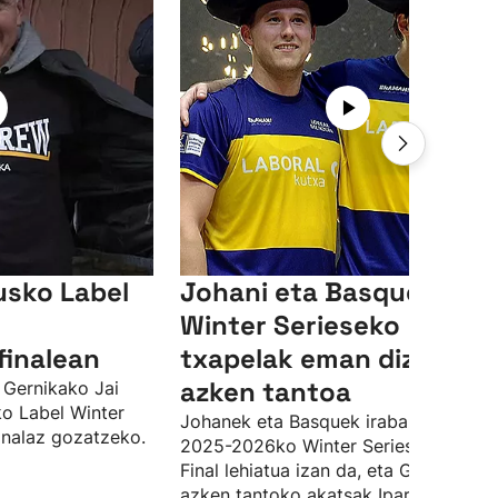
usko Label
Johani eta Basqueri
Winter Serieseko
finalean
txapelak eman dizkien
azken tantoa
 Gernikako Jai
ko Label Winter
Johanek eta Basquek irabazi dute
inalaz gozatzeko.
2025-2026ko Winter Series txapelket
Final lehiatua izan da, eta Goitiaren
azken tantoko akatsak Iparraldekoei