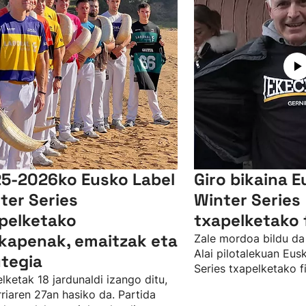
5-2026ko Eusko Label
Giro bikaina E
ter Series
Winter Series
pelketako
txapelketako 
lkapenak, emaitzak eta
Zale mordoa bildu da
Alai pilotalekuan Eus
tegia
Series txapelketako f
lketak 18 jardunaldi izango ditu,
rriaren 27an hasiko da. Partida