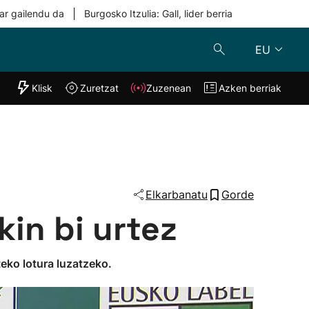
|
ar gailendu da
Burgosko Itzulia: Gall, lider berria
EU
"Helmuga"
Klisk
Zuretzat
Zuzenean
Azken berriak
Klisk
Zuzenean
o
Zuretzat
Azken berria
Elkarbanatu
Gorde
kin bi urtez
rteko lotura luzatzeko.