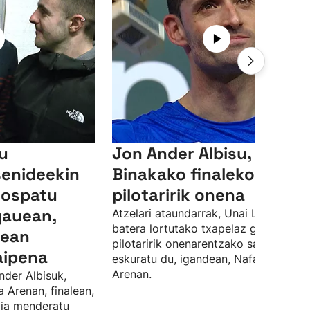
su
Jon Ander Albisu,
senideekin
Binakako finaleko
 ospatu
pilotaririk onena
gauean,
Atzelari ataundarrak, Unai Lasorekin
batera lortutako txapelaz gain, finale
lean
pilotaririk onenarentzako saria ere
aipena
eskuratu du, igandean, Nafarroa
Arenan.
nder Albisuk,
a Arenan, finalean,
rdia menderatu