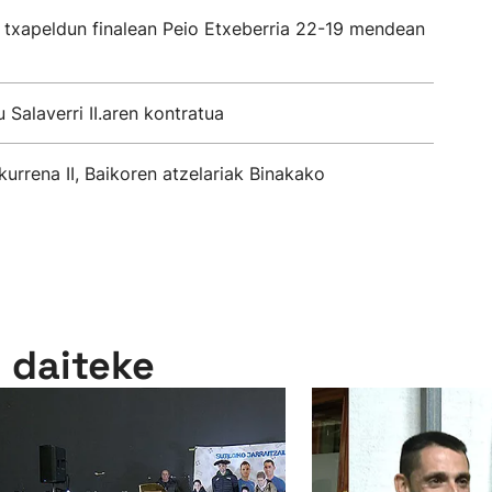
 txapeldun finalean Peio Etxeberria 22-19 mendean
 Salaverri II.aren kontratua
kurrena II, Baikoren atzelariak Binakako
n daiteke