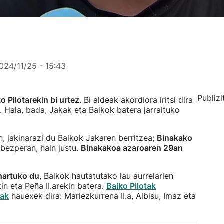
024/11/25 - 15:43
Publizi
o Pilotarekin bi urtez
. Bi aldeak akordiora iritsi dira
. Hala, bada, Jakak eta Baikok batera jarraituko
, jakinarazi du Baikok Jakaren berritzea;
Binakako
bezperan, hain justu.
Binakakoa azaroaren 29an
hartuko du
, Baikok hautatutako lau aurrelarien
in eta Peña II.arekin batera.
Baiko Pilotak
iak
hauexek dira: Mariezkurrena II.a, Albisu, Imaz eta