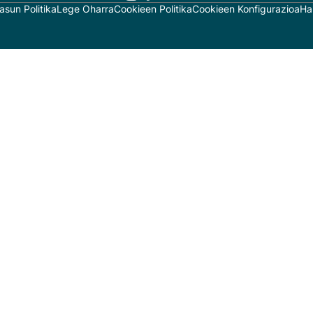
asun Politika
Lege Oharra
Cookieen Politika
Cookieen Konfigurazioa
Ha