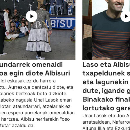
undarrek omenaldi
Laso eta Albi
oa egin diote Albisuri
txapeldunek 
eta lagunekin
ldi eskasak ez du harrera
tu. Aurreskua dantzatu diote, eta
dute, igande 
olariek bertsoak bota dizkiote.
Binakako fina
kabeko nagusia Unai Lasok eman
ilotari ataundarrari, atzelariak ez
lortutako gar
uen espero aurrelariak omenaldian
Unai Lasok eta Jon A
 hartzea. Albisu herriarekin "oso
arratsaldean, Nafarro
tuta" azaldu da.
Altuna III.a eta Ezku