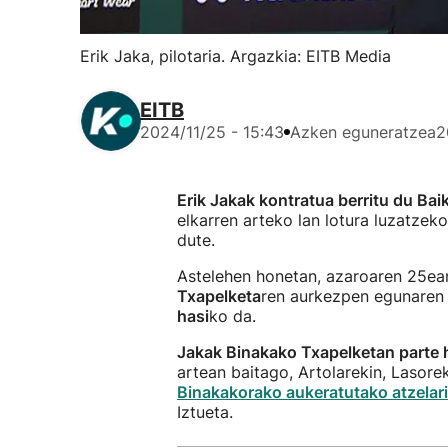
Erik Jaka, pilotaria. Argazkia: EITB Media
EITB
2024/11/25 - 15:43
Azken eguneratzea
2
Erik Jakak kontratua berritu du Baik
elkarren arteko lan lotura luzatzeko
dute.
Astelehen honetan, azaroaren 25ean
Txapelketa
ren aurkezpen egunaren 
hasi
ko da.
Jakak Binakako Txapelketan parte 
artean baitago, Artolarekin, Lasorek
Binakakorako aukeratutako atzelar
Iztueta.