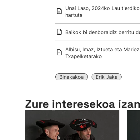
Unai Laso, 2024ko Lau t'erdiko
hartuta
Baikok bi denboraldiz berritu du
Albisu, Imaz, Iztueta eta Mariez
Txapelketarako
Binakakoa
Erik Jaka
Zure interesekoa iza