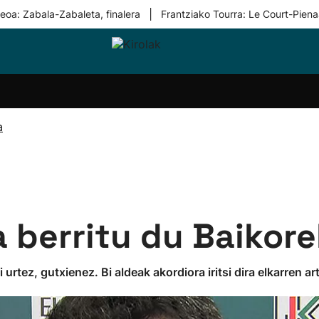
|
eoa: Zabala-Zabaleta, finalera
Frantziako Tourra: Le Court-Piena
i-
Eskubaloia
Kirolak
Atletismoa
Mendi-
Kirol
lak
360
lasterketak
gehiag
Taldeak
olaritza
Lehiaketak
Zuzenean
a
i-
Kirol-
tzea
bideoak
l Herri
tira
 berritu du Baikore
 urtez, gutxienez. Bi aldeak akordiora iritsi dira elkarren a