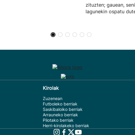
zituzten; gauean, sen
lagunekin ospatu dute
Kirolak
Zuzenean
Futboleko berriak
Saskibaloiko berriak
Arrauneko berriak
Pilotako berriak
Herri-kirolakeko berriak