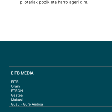
pilotariak pozik eta harro ageri dira.
EITB MEDIA
EITB
Orain
ETBON
Gaztea
Makusi
Guau - Gure Audioa