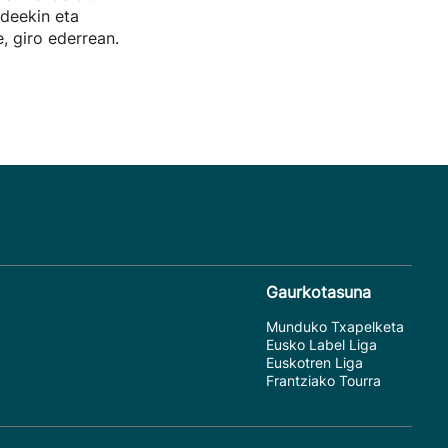
ideekin eta
, giro ederrean.
Gaurkotasuna
Munduko Txapelketa
Eusko Label Liga
Euskotren Liga
Frantziako Tourra