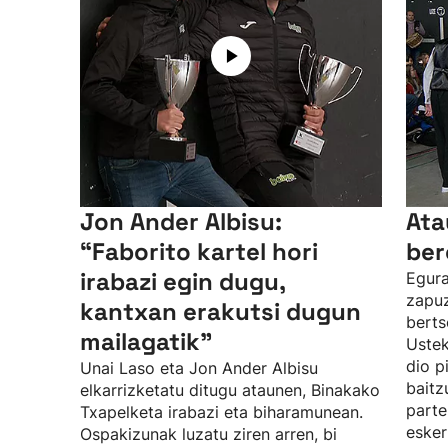
Jon Ander Albisu:
Ata
“Faborito kartel hori
ber
irabazi egin dugu,
Egura
zapuz
kantxan erakutsi dugun
berts
mailagatik”
Uste
dio p
Unai Laso eta Jon Ander Albisu
baitz
elkarrizketatu ditugu ataunen, Binakako
parte
Txapelketa irabazi eta biharamunean.
esker
Ospakizunak luzatu ziren arren, bi