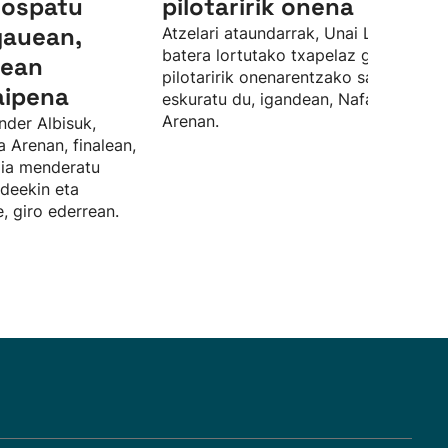
 ospatu
pilotaririk onena
gauean,
Atzelari ataundarrak, Unai Lasorekin
batera lortutako txapelaz gain, finale
lean
pilotaririk onenarentzako saria ere
aipena
eskuratu du, igandean, Nafarroa
Arenan.
nder Albisuk,
a Arenan, finalean,
rdia menderatu
ideekin eta
, giro ederrean.