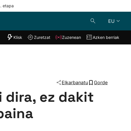
4. etapa
EU
"Helmuga"
Klisk
Zuretzat
Zuzenean
Azken berriak
Klisk
Zuzenean
o
Zuretzat
Azken berria
Elkarbanatu
Gorde
 dira, ez dakit
baina