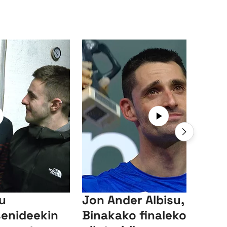
su
Jon Ander Albisu,
senideekin
Binakako finaleko