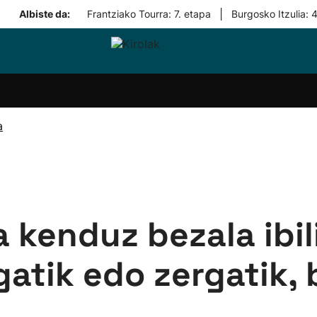
|
Albiste da:
Frantziako Tourra: 7. etapa
Burgosko Itzulia: 
i-
Eskubaloia
Kirolak
Atletismoa
Mendi-
Kirol
lak
360
lasterketak
gehiag
Taldeak
olaritza
Lehiaketak
Zuzenean
a
i-
Kirol-
tzea
bideoak
l Herri
tira
a kenduz bezala ibili
atik edo zergatik, 