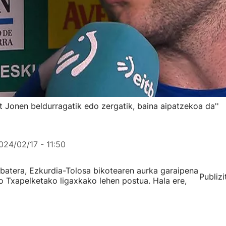
kit Jonen beldurragatik edo zergatik, baina aipatzekoa da''
024/02/17 - 11:50
 batera, Ezkurdia-Tolosa bikotearen aurka garaipena
Publizi
ko Txapelketako ligaxkako lehen postua. Hala ere,