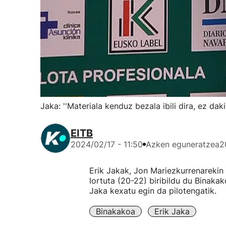
Jaka: ''Materiala kenduz bezala ibili dira, ez da
EITB
2024/02/17 - 11:50
Azken eguneratzea
2
Erik Jakak, Jon Mariezkurrenarekin
lortuta (20-22) biribildu du Binaka
Jaka kexatu egin da pilotengatik.
Binakakoa
Erik Jaka