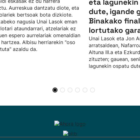
eta lagunekin
ldi eskasak ez du harrera
tu. Aurreskua dantzatu diote, eta
dute, igande 
olariek bertsoak bota dizkiote.
Binakako fina
kabeko nagusia Unai Lasok eman
ilotari ataundarrari, atzelariak ez
lortutako gar
uen espero aurrelariak omenaldian
Unai Lasok eta Jon A
 hartzea. Albisu herriarekin "oso
arratsaldean, Nafarro
tuta" azaldu da.
Altuna III.a eta Ezku
zituzten; gauean, sen
lagunekin ospatu dute