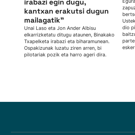
irabazi egin dugu,
Egura
zapuz
kantxan erakutsi dugun
berts
mailagatik”
Uste
dio p
Unai Laso eta Jon Ander Albisu
baitz
elkarrizketatu ditugu ataunen, Binakako
parte
Txapelketa irabazi eta biharamunean.
esker
Ospakizunak luzatu ziren arren, bi
pilotariak pozik eta harro ageri dira.