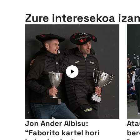
Zure interesekoa iza
Jon Ander Albisu:
Ata
“Faborito kartel hori
ber