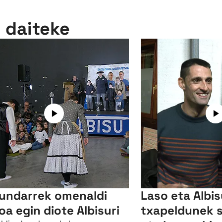
n daiteke
undarrek omenaldi
Laso eta Albi
oa egin diote Albisuri
txapeldunek 